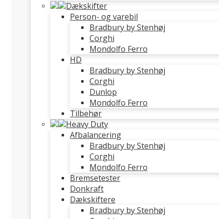
Dækskifter
Person- og varebil
Bradbury by Stenhøj
Corghi
Mondolfo Ferro
HD
Bradbury by Stenhøj
Corghi
Dunlop
Mondolfo Ferro
Tilbehør
Heavy Duty
Afbalancering
Bradbury by Stenhøj
Corghi
Mondolfo Ferro
Bremsetester
Donkraft
Dækskiftere
Bradbury by Stenhøj