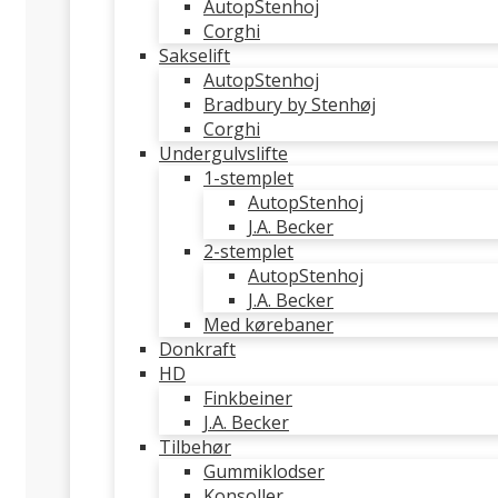
AutopStenhoj
Corghi
Sakselift
AutopStenhoj
Bradbury by Stenhøj
Corghi
Undergulvslifte
1-stemplet
AutopStenhoj
J.A. Becker
2-stemplet
AutopStenhoj
J.A. Becker
Med kørebaner
Donkraft
HD
Finkbeiner
J.A. Becker
Tilbehør
Gummiklodser
Konsoller