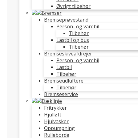
Øvrigt tilbehør
Bremser
Bremseprøvestand
Person- og varebil
Tilbehør
Lastbil og bus
Tilbehør
Bremseskiveafdrejer
Person- og varebil
Lastbil
Tilbehør
Bremseudluftere
Tilbehør
Bremseservice
Dæklinje
Fritrykker
Hjulløft
Hjulvasker
Oppumpning
Rulleborde