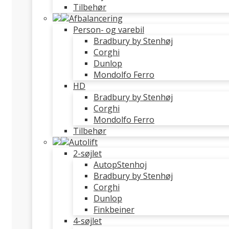
Tilbehør
Afbalancering
Person- og varebil
Bradbury by Stenhøj
Corghi
Dunlop
Mondolfo Ferro
HD
Bradbury by Stenhøj
Corghi
Mondolfo Ferro
Tilbehør
Autolift
2-søjlet
AutopStenhoj
Bradbury by Stenhøj
Corghi
Dunlop
Finkbeiner
4-søjlet