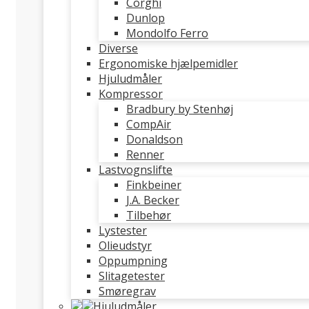
Corghi
Dunlop
Mondolfo Ferro
Diverse
Ergonomiske hjælpemidler
Hjuludmåler
Kompressor
Bradbury by Stenhøj
CompAir
Donaldson
Renner
Lastvognslifte
Finkbeiner
J.A. Becker
Tilbehør
Lystester
Olieudstyr
Oppumpning
Slitagetester
Smøregrav
Hjuludmåler