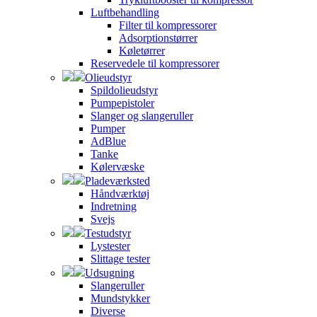
Luftbehandling
Filter til kompressorer
Adsorptionstørrer
Køletørrer
Reservedele til kompressorer
Olieudstyr
Spildolieudstyr
Pumpepistoler
Slanger og slangeruller
Pumper
AdBlue
Tanke
Kølervæske
Pladeværksted
Håndværktøj
Indretning
Svejs
Testudstyr
Lystester
Slittage tester
Udsugning
Slangeruller
Mundstykker
Diverse