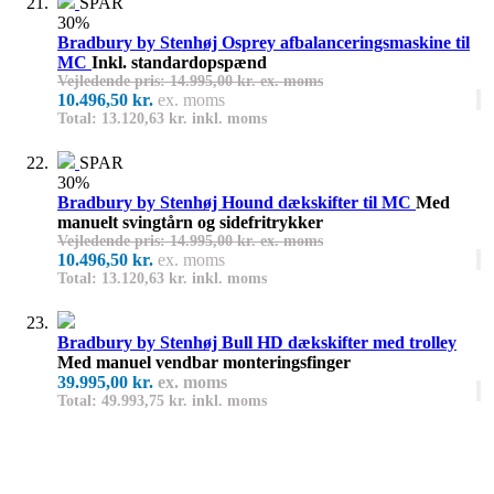
SPAR
30%
Bradbury by Stenhøj Osprey afbalanceringsmaskine til
MC
Inkl. standardopspænd
Vejledende pris: 14.995,00 kr. ex. moms
10.496,50 kr.
ex. moms
Total: 13.120,63 kr. inkl. moms
SPAR
30%
Bradbury by Stenhøj Hound dækskifter til MC
Med
manuelt svingtårn og sidefritrykker
Vejledende pris: 14.995,00 kr. ex. moms
10.496,50 kr.
ex. moms
Total: 13.120,63 kr. inkl. moms
Bradbury by Stenhøj Bull HD dækskifter med trolley
Med manuel vendbar monteringsfinger
39.995,00 kr.
ex. moms
Total: 49.993,75 kr. inkl. moms