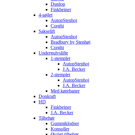
Dunlop
Finkbeiner
4-søjlet
AutopStenhoj
Corghi
Sakselift
AutopStenhoj
Bradbury by Stenhøj
Corghi
Undergulvslifte
1-stemplet
AutopStenhoj
J.A. Becker
2-stemplet
AutopStenhoj
J.A. Becker
Med kørebaner
Donkraft
HD
Finkbeiner
J.A. Becker
Tilbehør
Gummiklodser
Konsoller
Øvrigt tilbehør