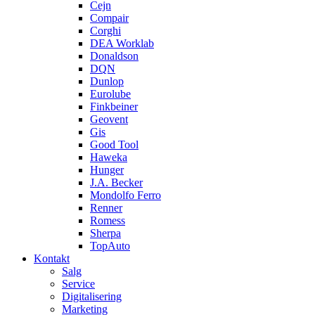
Cejn
Compair
Corghi
DEA Worklab
Donaldson
DQN
Dunlop
Eurolube
Finkbeiner
Geovent
Gis
Good Tool
Haweka
Hunger
J.A. Becker
Mondolfo Ferro
Renner
Romess
Sherpa
TopAuto
Kontakt
Salg
Service
Digitalisering
Marketing