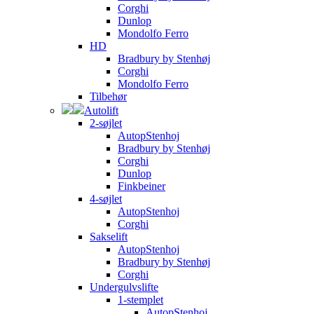
Corghi
Dunlop
Mondolfo Ferro
HD
Bradbury by Stenhøj
Corghi
Mondolfo Ferro
Tilbehør
Autolift
2-søjlet
AutopStenhoj
Bradbury by Stenhøj
Corghi
Dunlop
Finkbeiner
4-søjlet
AutopStenhoj
Corghi
Sakselift
AutopStenhoj
Bradbury by Stenhøj
Corghi
Undergulvslifte
1-stemplet
AutopStenhoj