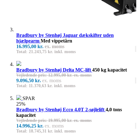
Bradbury by Stenhøj Jaguar dækskifter uden
hjælpearm
Med vippetårn
16.995,00 kr.
ex. moms
Total: 21.243,75 kr. inkl. moms
Bradbury by Stenhøj Delta MC-lift
450 kg kapacitet
Vejledende pris: 12.995,00 kr. ex. moms
9.096,50 kr.
ex. moms
Total: 11.370,63 kr. inkl. moms
SPAR
25%
Bradbury by Stenhøj Ecco 4.0T 2-søjlelift
4,0 tons
kapacitet
Vejledende pris: 19.995,00 kr. ex. moms
14.996,25 kr.
ex. moms
Total: 18.745,31 kr. inkl. moms