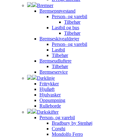
Bremser
Bremseprøvestand
Person- og varebil
Tilbehør
Lastbil og bus
Tilbehør
Bremseskiveafdrejer
Person- og varebil
Lastbil
Tilbehør
Bremseudluftere
Tilbehør
Bremseservice
Dæklinje
Fritrykker
Hjulløft
Hjulvasker
Oppumpning
Rulleborde
Dækskifter
Person- og varebil
Bradbury by Stenhøj
Corghi
Mondolfo Ferro