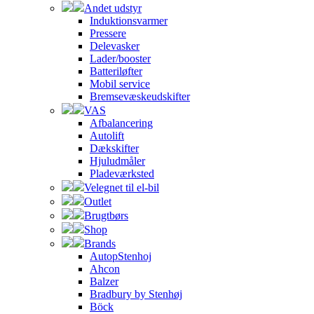
Andet udstyr
Induktionsvarmer
Pressere
Delevasker
Lader/booster
Batteriløfter
Mobil service
Bremsevæskeudskifter
VAS
Afbalancering
Autolift
Dækskifter
Hjuludmåler
Pladeværksted
Velegnet til el-bil
Outlet
Brugtbørs
Shop
Brands
AutopStenhoj
Ahcon
Balzer
Bradbury by Stenhøj
Böck