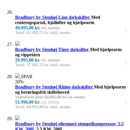
Bradbury by Stenhøj Lion dækskifter
Med
centeropspænd, hjulløfter og hjælpearm
49.995,00 kr.
ex. moms
Total: 62.493,75 kr. inkl. moms
Bradbury by Stenhøj Tiger dæksifter
Med hjælpearm
og vippetårn
29.995,00 kr.
ex. moms
Total: 37.493,75 kr. inkl. moms
SPAR
20%
Bradbury by Stenhøj Rhino dækskifter
Med hjælpearm
og berøringsfrit skiftehoved
Vejledende pris: 64.995,00 kr. ex. moms
51.996,00 kr.
ex. moms
Total: 64.995,00 kr. inkl. moms
Bradbury by Stenhøj oliesmurt stempelkompressor, 5,5
KW, 500L
5,5 KW, 500L