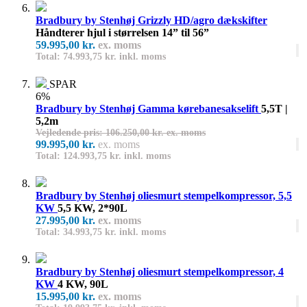
Bradbury by Stenhøj Grizzly HD/agro dækskifter
Håndterer hjul i størrelsen 14” til 56”
59.995,00 kr.
ex. moms
Total: 74.993,75 kr. inkl. moms
SPAR
6%
Bradbury by Stenhøj Gamma kørebanesakselift
5,5T |
5,2m
Vejledende pris: 106.250,00 kr. ex. moms
99.995,00 kr.
ex. moms
Total: 124.993,75 kr. inkl. moms
Bradbury by Stenhøj oliesmurt stempelkompressor, 5,5
KW
5,5 KW, 2*90L
27.995,00 kr.
ex. moms
Total: 34.993,75 kr. inkl. moms
Bradbury by Stenhøj oliesmurt stempelkompressor, 4
KW
4 KW, 90L
15.995,00 kr.
ex. moms