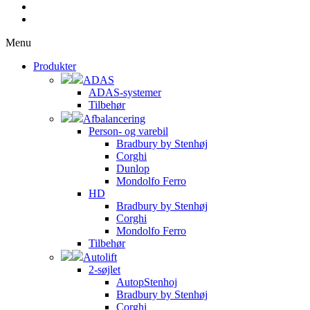
Menu
Produkter
ADAS
ADAS-systemer
Tilbehør
Afbalancering
Person- og varebil
Bradbury by Stenhøj
Corghi
Dunlop
Mondolfo Ferro
HD
Bradbury by Stenhøj
Corghi
Mondolfo Ferro
Tilbehør
Autolift
2-søjlet
AutopStenhoj
Bradbury by Stenhøj
Corghi