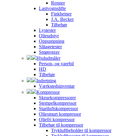
Renner
Lastvognslifte
Finkbeiner
J.A. Becker
Tilbehør
Lystester
Olieudstyr
Oppumpning
Slitagetester
Smøregrav
Hjuludmåler
Person- og varebil
HD
Tilbehør
Indretning
Værkstedsinventar
Kompressor
Skruekompressorer
Stempelkompressor
Startluftskompressor
Oliesmurt kompressor
Oliefri kompressor
Tilbehør til kompressor
Trykluftbeholder til kompressor
Trykluftbooster til kompressor