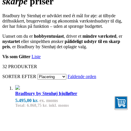
skarpe
priser
Bradbury by Stenhøj er udviklet med ét mål for øje: at tilbyde
driftssikkert, brugervenligt og økonomisk værkstedsudstyr til dig,
der har fokus på funktion – uden at sprænge budgettet.
Uanset om du er
hobbyentusiast
, driver et
mindre værksted
, er
nystartet
eller simpelthen ønsker
pålideligt udstyr til en skarp
pris
, er Bradbury by Stenhøj det oplagte valg.
Vis som
Gitter
Liste
32
PRODUKTER
SORTER EFTER
Faldende orden
Bradbury by Stenhøj hjulløfter
5.495,00 kr.
ex. moms
Total: 6.868,75 kr. inkl. moms