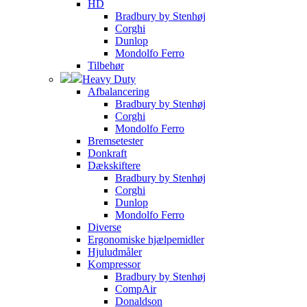
HD
Bradbury by Stenhøj
Corghi
Dunlop
Mondolfo Ferro
Tilbehør
Heavy Duty
Afbalancering
Bradbury by Stenhøj
Corghi
Mondolfo Ferro
Bremsetester
Donkraft
Dækskiftere
Bradbury by Stenhøj
Corghi
Dunlop
Mondolfo Ferro
Diverse
Ergonomiske hjælpemidler
Hjuludmåler
Kompressor
Bradbury by Stenhøj
CompAir
Donaldson