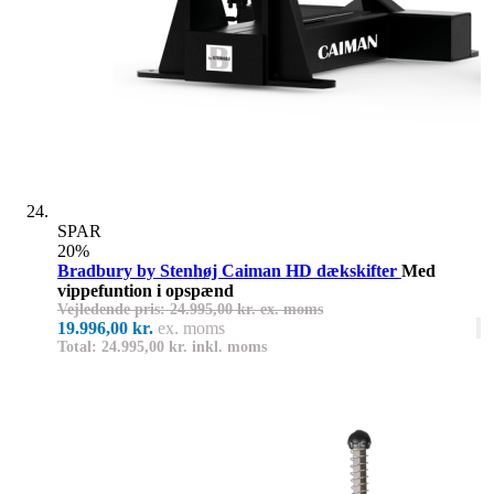
SPAR
20%
Bradbury by Stenhøj Caiman HD dækskifter
Med
vippefuntion i opspænd
Vejledende pris: 24.995,00 kr. ex. moms
19.996,00 kr.
ex. moms
Total: 24.995,00 kr. inkl. moms