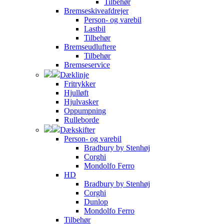
Tilbehør
Bremseskiveafdrejer
Person- og varebil
Lastbil
Tilbehør
Bremseudluftere
Tilbehør
Bremseservice
Dæklinje
Fritrykker
Hjulløft
Hjulvasker
Oppumpning
Rulleborde
Dækskifter
Person- og varebil
Bradbury by Stenhøj
Corghi
Mondolfo Ferro
HD
Bradbury by Stenhøj
Corghi
Dunlop
Mondolfo Ferro
Tilbehør