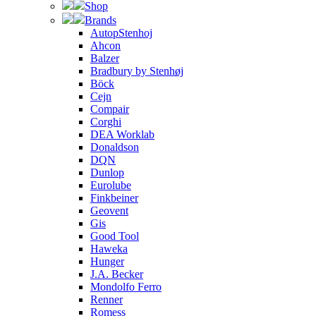
Shop
Brands
AutopStenhoj
Ahcon
Balzer
Bradbury by Stenhøj
Böck
Cejn
Compair
Corghi
DEA Worklab
Donaldson
DQN
Dunlop
Eurolube
Finkbeiner
Geovent
Gis
Good Tool
Haweka
Hunger
J.A. Becker
Mondolfo Ferro
Renner
Romess