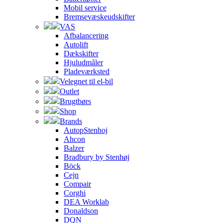
Mobil service
Bremsevæskeudskifter
VAS
Afbalancering
Autolift
Dækskifter
Hjuludmåler
Pladeværksted
Velegnet til el-bil
Outlet
Brugtbørs
Shop
Brands
AutopStenhoj
Ahcon
Balzer
Bradbury by Stenhøj
Böck
Cejn
Compair
Corghi
DEA Worklab
Donaldson
DQN