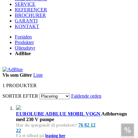
SERVICE
REFERENCER
BROCHURER
GARANTI
KONTAKT
Forsiden
Produkter
Olieudstyr
AdBlue
Vis som
Gitter
Liste
1
PRODUKTER
SORTER EFTER
Faldende orden
EUROLUBE ADBLUE MOBIL VOGN
Adbluevogn
med 230 V pumpe
76 82 12
Har du spørgsmål til produktet?
22
Få et tilbud på
leasing her