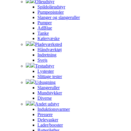
Olieudstyr
Spildolieudstyr
Pumpepistoler
Slanger og slangeruller
Pumper
AdBlue
Tanke
Kølervæske
Pladeværksted
Håndværktøj
Indretning
Svejs
Testudstyr
Lystester
Slittage tester
Udsugning
Slangeruller
Mundstykker
Diverse
Andet udstyr
Induktionsvarmer
Pressere
Delevasker
Lader/booster
Batteriløfter