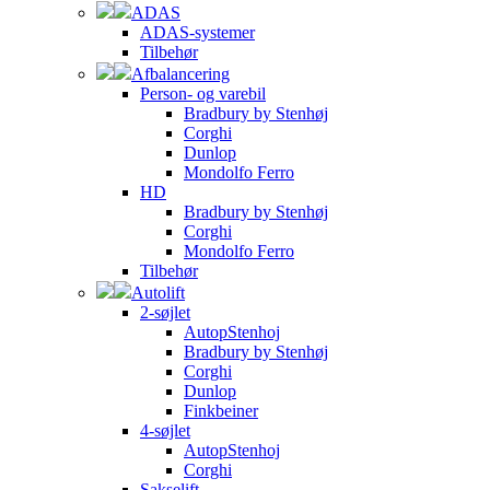
ADAS
ADAS-systemer
Tilbehør
Afbalancering
Person- og varebil
Bradbury by Stenhøj
Corghi
Dunlop
Mondolfo Ferro
HD
Bradbury by Stenhøj
Corghi
Mondolfo Ferro
Tilbehør
Autolift
2-søjlet
AutopStenhoj
Bradbury by Stenhøj
Corghi
Dunlop
Finkbeiner
4-søjlet
AutopStenhoj
Corghi
Sakselift