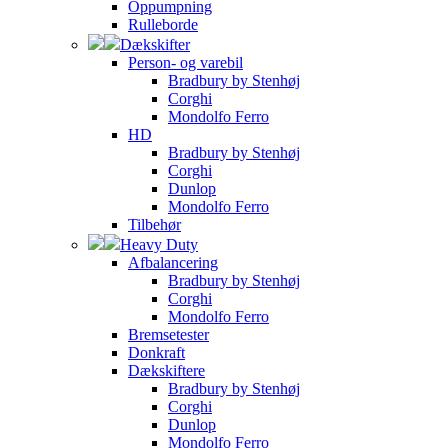
Oppumpning
Rulleborde
Dækskifter
Person- og varebil
Bradbury by Stenhøj
Corghi
Mondolfo Ferro
HD
Bradbury by Stenhøj
Corghi
Dunlop
Mondolfo Ferro
Tilbehør
Heavy Duty
Afbalancering
Bradbury by Stenhøj
Corghi
Mondolfo Ferro
Bremsetester
Donkraft
Dækskiftere
Bradbury by Stenhøj
Corghi
Dunlop
Mondolfo Ferro