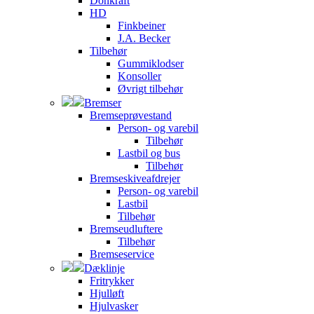
Donkraft
HD
Finkbeiner
J.A. Becker
Tilbehør
Gummiklodser
Konsoller
Øvrigt tilbehør
Bremser
Bremseprøvestand
Person- og varebil
Tilbehør
Lastbil og bus
Tilbehør
Bremseskiveafdrejer
Person- og varebil
Lastbil
Tilbehør
Bremseudluftere
Tilbehør
Bremseservice
Dæklinje
Fritrykker
Hjulløft
Hjulvasker