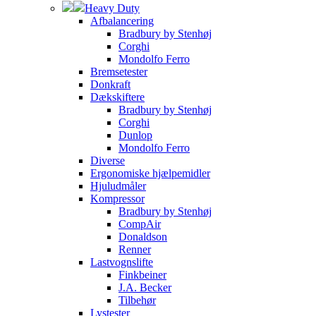
Heavy Duty
Afbalancering
Bradbury by Stenhøj
Corghi
Mondolfo Ferro
Bremsetester
Donkraft
Dækskiftere
Bradbury by Stenhøj
Corghi
Dunlop
Mondolfo Ferro
Diverse
Ergonomiske hjælpemidler
Hjuludmåler
Kompressor
Bradbury by Stenhøj
CompAir
Donaldson
Renner
Lastvognslifte
Finkbeiner
J.A. Becker
Tilbehør
Lystester