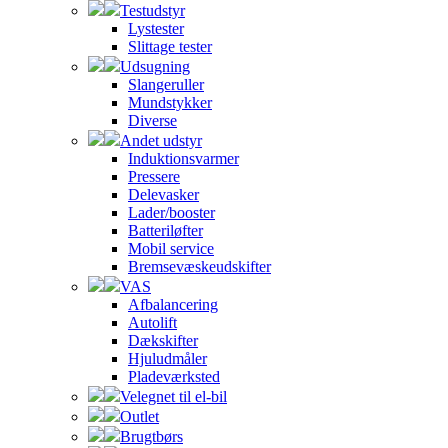
Testudstyr
Lystester
Slittage tester
Udsugning
Slangeruller
Mundstykker
Diverse
Andet udstyr
Induktionsvarmer
Pressere
Delevasker
Lader/booster
Batteriløfter
Mobil service
Bremsevæskeudskifter
VAS
Afbalancering
Autolift
Dækskifter
Hjuludmåler
Pladeværksted
Velegnet til el-bil
Outlet
Brugtbørs