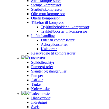
Skruekompressorer
Stempelkompressor
Startluftskompressor
Oliesmurt kompressor
Oliefri kompressor
Tilbehør til kompressor
Trykluftbeholder til kompressor
Trykluftbooster til kompressor
Luftbehandling
Filter til kompressorer
Adsorptionstørrer
Køletørrer
Reservedele til kompressorer
Olieudstyr
Spildolieudstyr
Pumpepistoler
Slanger og slangeruller
Pumper
AdBlue
Tanke
Kølervæske
Pladeværksted
Håndværktøj
Indretning
Svejs