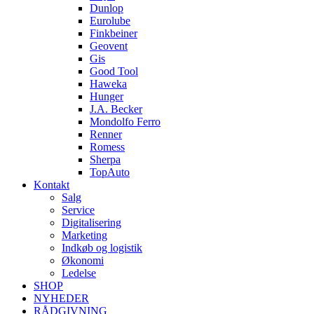
Dunlop
Eurolube
Finkbeiner
Geovent
Gis
Good Tool
Haweka
Hunger
J.A. Becker
Mondolfo Ferro
Renner
Romess
Sherpa
TopAuto
Kontakt
Salg
Service
Digitalisering
Marketing
Indkøb og logistik
Økonomi
Ledelse
SHOP
NYHEDER
RÅDGIVNING