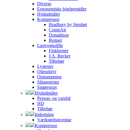
Diverse
Ergonomiske hjælpemidler
Hjuludmåler
Kompressor
Bradbury by Stenhøj
CompAir
Donaldson
Renner
Lastvognslifte
Finkbeiner
J.A. Becker
Tilbehør
Lystester
Olieudstyr
Oppumpning
Slitagetester
Smøregrav
Hjuludmåler
Person- og varebil
HD
Tilbehør
Indretning
Værkstedsinventar
Kompressor