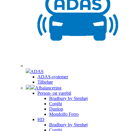
ADAS
ADAS-systemer
Tilbehør
Afbalancering
Person- og varebil
Bradbury by Stenhøj
Corghi
Dunlop
Mondolfo Ferro
HD
Bradbury by Stenhøj
Corghi