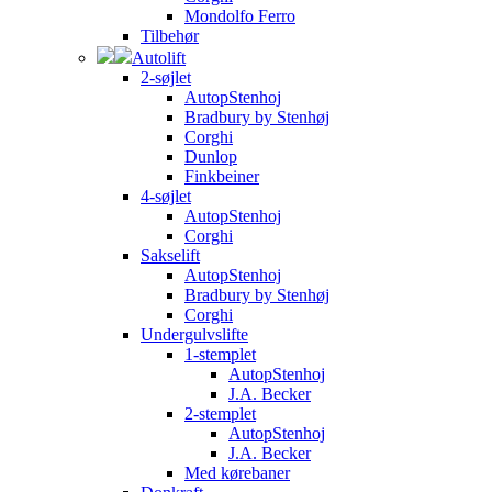
Mondolfo Ferro
Tilbehør
Autolift
2-søjlet
AutopStenhoj
Bradbury by Stenhøj
Corghi
Dunlop
Finkbeiner
4-søjlet
AutopStenhoj
Corghi
Sakselift
AutopStenhoj
Bradbury by Stenhøj
Corghi
Undergulvslifte
1-stemplet
AutopStenhoj
J.A. Becker
2-stemplet
AutopStenhoj
J.A. Becker
Med kørebaner