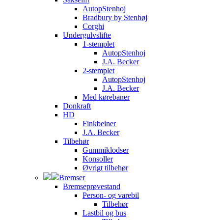
AutopStenhoj
Bradbury by Stenhøj
Corghi
Undergulvslifte
1-stemplet
AutopStenhoj
J.A. Becker
2-stemplet
AutopStenhoj
J.A. Becker
Med kørebaner
Donkraft
HD
Finkbeiner
J.A. Becker
Tilbehør
Gummiklodser
Konsoller
Øvrigt tilbehør
Bremser
Bremseprøvestand
Person- og varebil
Tilbehør
Lastbil og bus