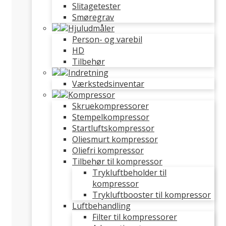
Slitagetester
Smøregrav
Hjuludmåler
Person- og varebil
HD
Tilbehør
Indretning
Værkstedsinventar
Kompressor
Skruekompressorer
Stempelkompressor
Startluftskompressor
Oliesmurt kompressor
Oliefri kompressor
Tilbehør til kompressor
Trykluftbeholder til
kompressor
Trykluftbooster til kompressor
Luftbehandling
Filter til kompressorer