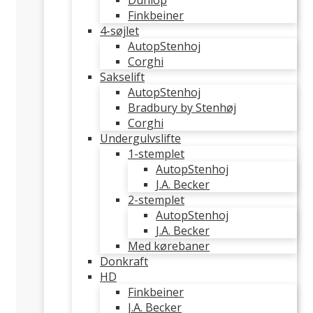
Dunlop
Finkbeiner
4-søjlet
AutopStenhoj
Corghi
Sakselift
AutopStenhoj
Bradbury by Stenhøj
Corghi
Undergulvslifte
1-stemplet
AutopStenhoj
J.A. Becker
2-stemplet
AutopStenhoj
J.A. Becker
Med kørebaner
Donkraft
HD
Finkbeiner
J.A. Becker