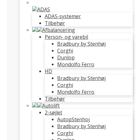
ADAS
ADAS-systemer
Tilbehør
Afbalancering
Person- og varebil
Bradbury by Stenhøj
Corghi
Dunlop
Mondolfo Ferro
HD
Bradbury by Stenhøj
Corghi
Mondolfo Ferro
Tilbehør
Autolift
2-søjlet
AutopStenhoj
Bradbury by Stenhøj
Corghi