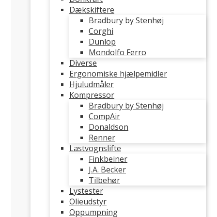
Dækskiftere
Bradbury by Stenhøj
Corghi
Dunlop
Mondolfo Ferro
Diverse
Ergonomiske hjælpemidler
Hjuludmåler
Kompressor
Bradbury by Stenhøj
CompAir
Donaldson
Renner
Lastvognslifte
Finkbeiner
J.A. Becker
Tilbehør
Lystester
Olieudstyr
Oppumpning