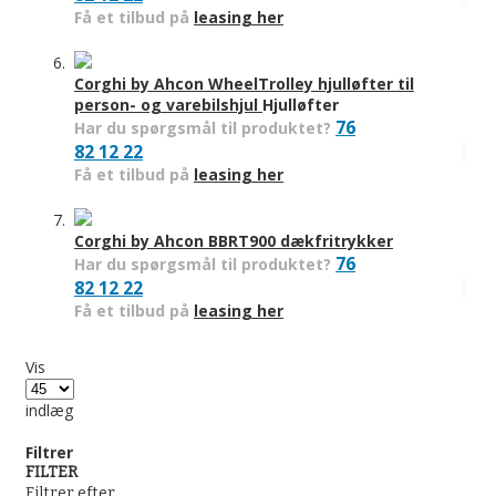
Få et tilbud på
leasing her
Corghi by Ahcon WheelTrolley hjulløfter til
person- og varebilshjul
Hjulløfter
76
Har du spørgsmål til produktet?
82 12 22
Få et tilbud på
leasing her
Corghi by Ahcon BBRT900 dækfritrykker
76
Har du spørgsmål til produktet?
82 12 22
Få et tilbud på
leasing her
Vis
indlæg
Filtrer
FILTER
Filtrer efter