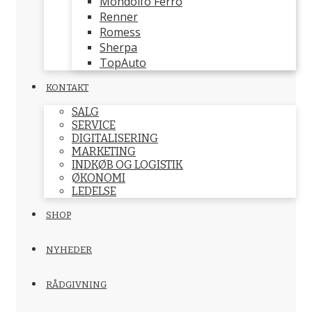
Mondolfo Ferro
Renner
Romess
Sherpa
TopAuto
KONTAKT
SALG
SERVICE
DIGITALISERING
MARKETING
INDKØB OG LOGISTIK
ØKONOMI
LEDELSE
SHOP
NYHEDER
RÅDGIVNING