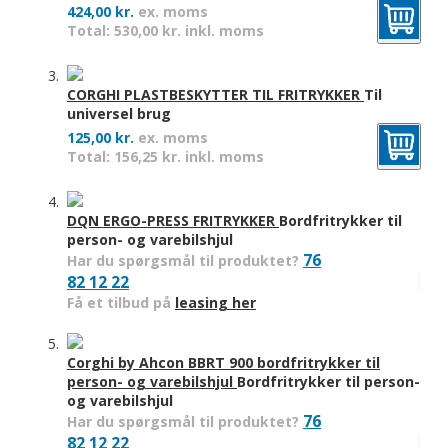
424,00 kr.
ex. moms
Total: 530,00 kr. inkl. moms
CORGHI PLASTBESKYTTER TIL FRITRYKKER
Til
universel brug
125,00 kr.
ex. moms
Total: 156,25 kr. inkl. moms
DQN ERGO-PRESS FRITRYKKER
Bordfritrykker til
person- og varebilshjul
76
Har du spørgsmål til produktet?
82 12 22
Få et tilbud på
leasing her
Corghi by Ahcon BBRT 900 bordfritrykker til
person- og varebilshjul
Bordfritrykker til person-
og varebilshjul
76
Har du spørgsmål til produktet?
82 12 22