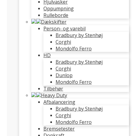
Hjulvasker
Oppumpning
Rulleborde
Dækskifter
Person- og varebil
Bradbury by Stenhøj
Corghi
Mondolfo Ferro
HD
Bradbury by Stenhøj
Corghi
Dunlop
Mondolfo Ferro
Tilbehør
Heavy Duty
Afbalancering
Bradbury by Stenhøj
Corghi
Mondolfo Ferro
Bremsetester
Donkraft