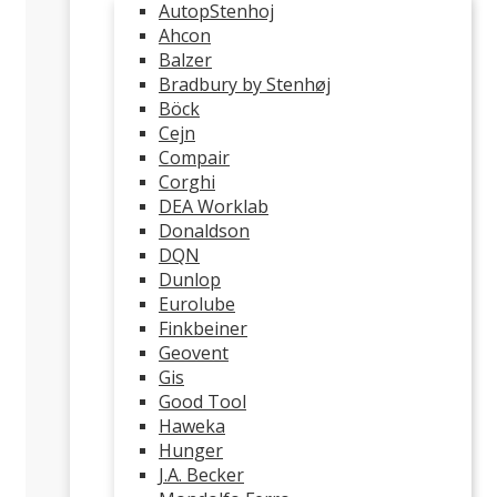
AutopStenhoj
Ahcon
Balzer
Bradbury by Stenhøj
Böck
Cejn
Compair
Corghi
DEA Worklab
Donaldson
DQN
Dunlop
Eurolube
Finkbeiner
Geovent
Gis
Good Tool
Haweka
Hunger
J.A. Becker