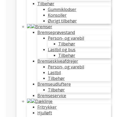
Tilbehør
Gummiklodser
Konsoller
Øvrigt tilbehør
Bremser
Bremseprøvestand
Person- og varebil
Tilbehør
Lastbil og bus
Tilbehør
Bremseskiveafdrejer
Person- og varebil
Lastbil
Tilbehør
Bremseudluftere
Tilbehør
Bremseservice
Dæklinje
Fritrykker
Hjulløft