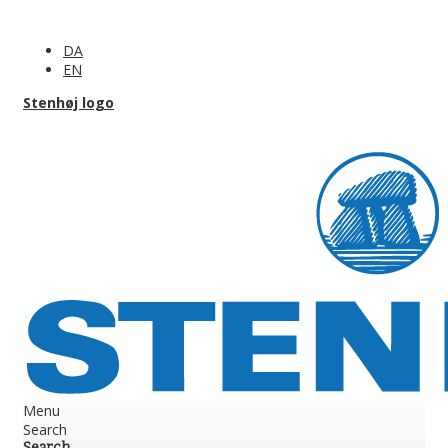
DA
EN
Stenhøj logo
Menu
Search
Search