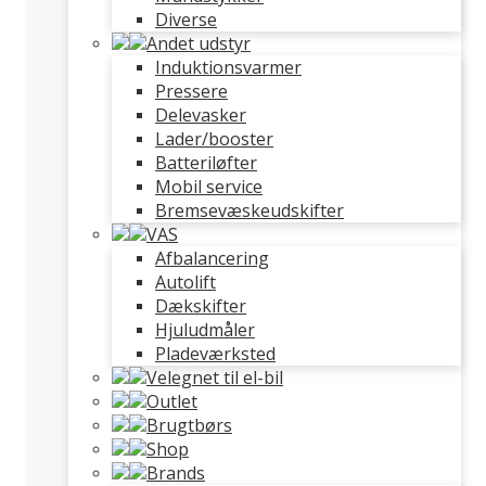
Diverse
Andet udstyr
Induktionsvarmer
Pressere
Delevasker
Lader/booster
Batteriløfter
Mobil service
Bremsevæskeudskifter
VAS
Afbalancering
Autolift
Dækskifter
Hjuludmåler
Pladeværksted
Velegnet til el-bil
Outlet
Brugtbørs
Shop
Brands