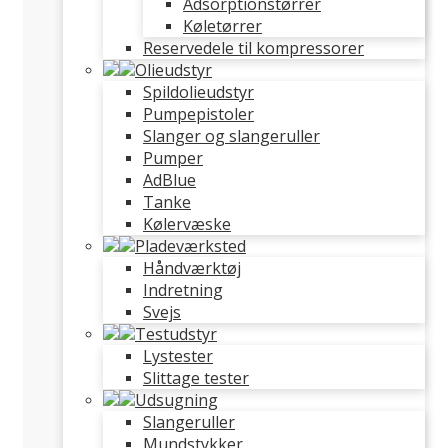
Adsorptionstørrer
Køletørrer
Reservedele til kompressorer
Olieudstyr
Spildolieudstyr
Pumpepistoler
Slanger og slangeruller
Pumper
AdBlue
Tanke
Kølervæske
Pladeværksted
Håndværktøj
Indretning
Svejs
Testudstyr
Lystester
Slittage tester
Udsugning
Slangeruller
Mundstykker