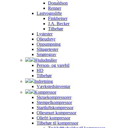
Donaldson
Renner
Lastvognslifte
Finkbeiner
J.A. Becker
Tilbehør
Lystester
Olieudstyr
Oppumpning
Slitagetester
Smøregrav
Hjuludmåler
Person- og varebil
HD
Tilbehør
Indretning
Værkstedsinventar
Kompressor
Skruekompressorer
Stempelkompressor
Startluftskompressor
Oliesmurt kompressor
Oliefri kompressor
Tilbehør til kompressor