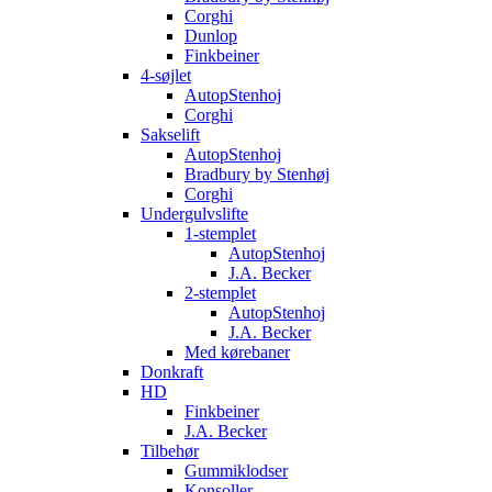
Corghi
Dunlop
Finkbeiner
4-søjlet
AutopStenhoj
Corghi
Sakselift
AutopStenhoj
Bradbury by Stenhøj
Corghi
Undergulvslifte
1-stemplet
AutopStenhoj
J.A. Becker
2-stemplet
AutopStenhoj
J.A. Becker
Med kørebaner
Donkraft
HD
Finkbeiner
J.A. Becker
Tilbehør
Gummiklodser
Konsoller