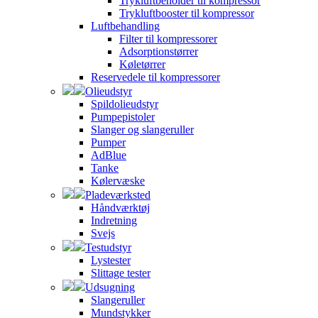
Trykluftbeholder til kompressor
Trykluftbooster til kompressor
Luftbehandling
Filter til kompressorer
Adsorptionstørrer
Køletørrer
Reservedele til kompressorer
Olieudstyr
Spildolieudstyr
Pumpepistoler
Slanger og slangeruller
Pumper
AdBlue
Tanke
Kølervæske
Pladeværksted
Håndværktøj
Indretning
Svejs
Testudstyr
Lystester
Slittage tester
Udsugning
Slangeruller
Mundstykker