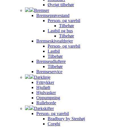
Øvrigt tilbehør
Bremser
Bremseprøvestand
Person- og varebil
Tilbehør
Lastbil og bus
Tilbehør
Bremseskiveafdrejer
Person- og varebil
Lastbil
Tilbehør
Bremseudluftere
Tilbehør
Bremseservice
Dæklinje
Fritrykker
Hjulløft
Hjulvasker
Oppumpning
Rulleborde
Dækskifter
Person- og varebil
Bradbury by Stenhøj
Corghi