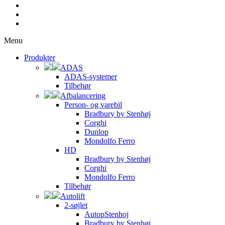
Menu
Produkter
ADAS
ADAS-systemer
Tilbehør
Afbalancering
Person- og varebil
Bradbury by Stenhøj
Corghi
Dunlop
Mondolfo Ferro
HD
Bradbury by Stenhøj
Corghi
Mondolfo Ferro
Tilbehør
Autolift
2-søjlet
AutopStenhoj
Bradbury by Stenhøj