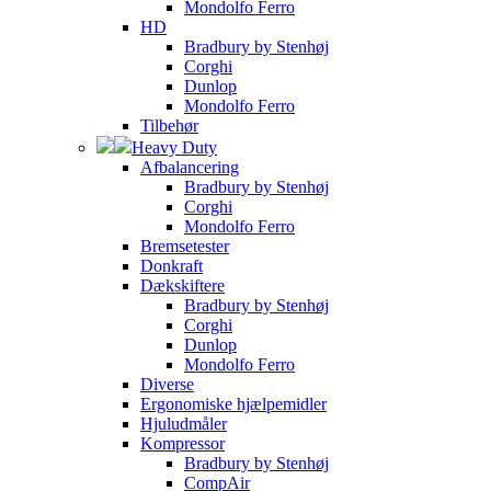
Mondolfo Ferro
HD
Bradbury by Stenhøj
Corghi
Dunlop
Mondolfo Ferro
Tilbehør
Heavy Duty
Afbalancering
Bradbury by Stenhøj
Corghi
Mondolfo Ferro
Bremsetester
Donkraft
Dækskiftere
Bradbury by Stenhøj
Corghi
Dunlop
Mondolfo Ferro
Diverse
Ergonomiske hjælpemidler
Hjuludmåler
Kompressor
Bradbury by Stenhøj
CompAir