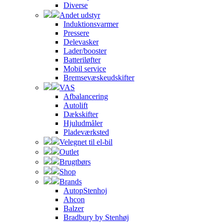
Diverse
Andet udstyr
Induktionsvarmer
Pressere
Delevasker
Lader/booster
Batteriløfter
Mobil service
Bremsevæskeudskifter
VAS
Afbalancering
Autolift
Dækskifter
Hjuludmåler
Pladeværksted
Velegnet til el-bil
Outlet
Brugtbørs
Shop
Brands
AutopStenhoj
Ahcon
Balzer
Bradbury by Stenhøj