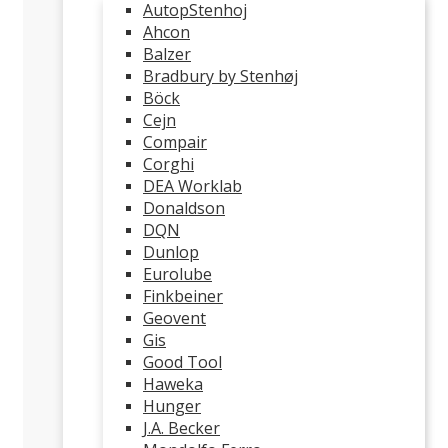
AutopStenhoj
Ahcon
Balzer
Bradbury by Stenhøj
Böck
Cejn
Compair
Corghi
DEA Worklab
Donaldson
DQN
Dunlop
Eurolube
Finkbeiner
Geovent
Gis
Good Tool
Haweka
Hunger
J.A. Becker