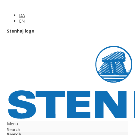
DA
EN
Stenhøj logo
Menu
Search
Search