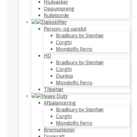
Hjulvasker
Oppumpning
Rulleborde
Dækskifter
Person- og varebil
Bradbury by Stenhøj
Corghi
Mondolfo Ferro
HD
Bradbury by Stenhøj
Corghi
Dunlop
Mondolfo Ferro
Tilbehør
Heavy Duty
Afbalancering
Bradbury by Stenhøj
Corghi
Mondolfo Ferro
Bremsetester
Donkraft