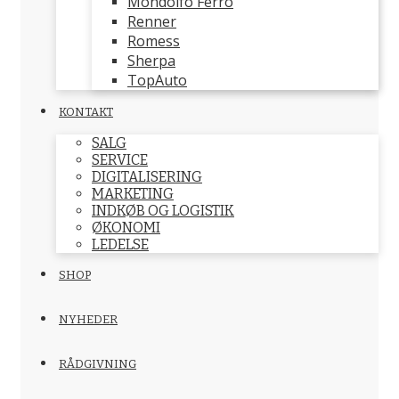
Mondolfo Ferro
Renner
Romess
Sherpa
TopAuto
KONTAKT
SALG
SERVICE
DIGITALISERING
MARKETING
INDKØB OG LOGISTIK
ØKONOMI
LEDELSE
SHOP
NYHEDER
RÅDGIVNING