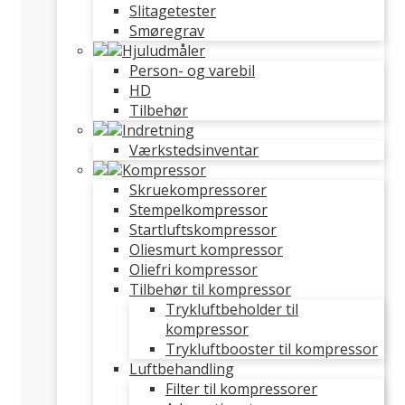
Slitagetester
Smøregrav
Hjuludmåler
Person- og varebil
HD
Tilbehør
Indretning
Værkstedsinventar
Kompressor
Skruekompressorer
Stempelkompressor
Startluftskompressor
Oliesmurt kompressor
Oliefri kompressor
Tilbehør til kompressor
Trykluftbeholder til
kompressor
Trykluftbooster til kompressor
Luftbehandling
Filter til kompressorer