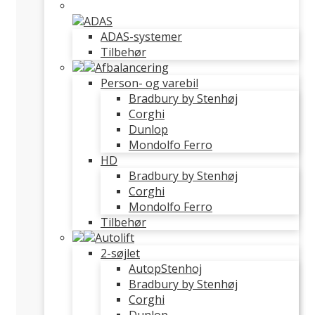
ADAS
ADAS-systemer
Tilbehør
Afbalancering
Person- og varebil
Bradbury by Stenhøj
Corghi
Dunlop
Mondolfo Ferro
HD
Bradbury by Stenhøj
Corghi
Mondolfo Ferro
Tilbehør
Autolift
2-søjlet
AutopStenhoj
Bradbury by Stenhøj
Corghi