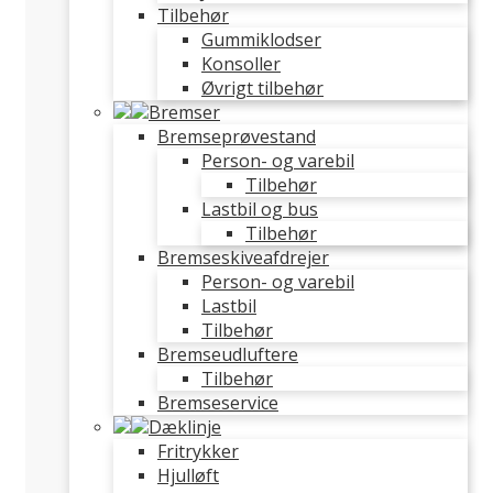
Tilbehør
Gummiklodser
Konsoller
Øvrigt tilbehør
Bremser
Bremseprøvestand
Person- og varebil
Tilbehør
Lastbil og bus
Tilbehør
Bremseskiveafdrejer
Person- og varebil
Lastbil
Tilbehør
Bremseudluftere
Tilbehør
Bremseservice
Dæklinje
Fritrykker
Hjulløft