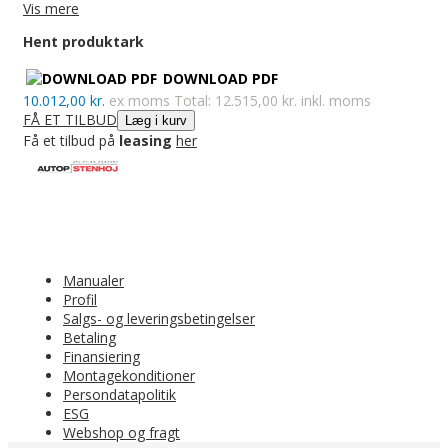
Vis mere
Varenummer:
758938
Hent produktark
DOWNLOAD PDF
10.012,00 kr.
ex moms
Total: 12.515,00 kr. inkl. moms
FÅ ET TILBUD
Læg i kurv
Få et tilbud på
leasing
her
Manualer
Profil
Salgs- og leveringsbetingelser
Betaling
Finansiering
Montagekonditioner
Persondatapolitik
ESG
Webshop og fragt