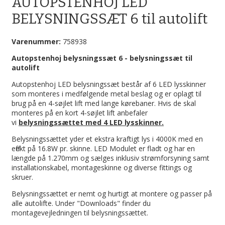
AUTOPSTENHOJ LED
BELYSNINGSSÆT 6 til autolift
Varenummer:
758938
Autopstenhoj belysningssæt 6 - belysningssæt til
autolift
Autopstenhoj LED belysningssæt består af 6 LED lysskinner
som monteres i medfølgende metal beslag og er oplagt til
brug på en 4-søjlet lift med lange kørebaner. Hvis de skal
monteres på en kort 4-søjlet lift anbefaler
vi
belysningssættet med 4 LED lysskinner.
Belysningssættet yder et ekstra kraftigt lys i 4000K med en
effekt på 16.8W pr. skinne. LED Modulet er fladt og har en
længde på 1.270mm og sælges inklusiv strømforsyning samt
installationskabel, montageskinne og diverse fittings og
skruer.
Belysningssættet er nemt og hurtigt at montere og passer på
alle autolifte. Under "Downloads" finder du
montagevejledningen til belysningssættet.