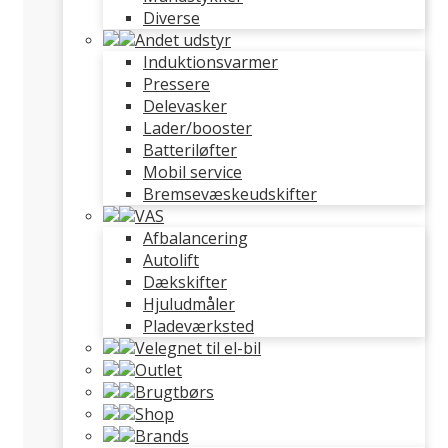
Diverse
Andet udstyr
Induktionsvarmer
Pressere
Delevasker
Lader/booster
Batteriløfter
Mobil service
Bremsevæskeudskifter
VAS
Afbalancering
Autolift
Dækskifter
Hjuludmåler
Pladeværksted
Velegnet til el-bil
Outlet
Brugtbørs
Shop
Brands