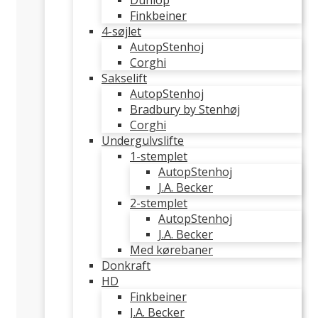
Dunlop
Finkbeiner
4-søjlet
AutopStenhoj
Corghi
Sakselift
AutopStenhoj
Bradbury by Stenhøj
Corghi
Undergulvslifte
1-stemplet
AutopStenhoj
J.A. Becker
2-stemplet
AutopStenhoj
J.A. Becker
Med kørebaner
Donkraft
HD
Finkbeiner
J.A. Becker