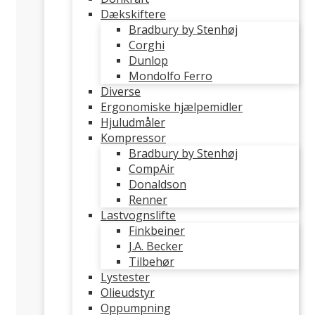
Dækskiftere
Bradbury by Stenhøj
Corghi
Dunlop
Mondolfo Ferro
Diverse
Ergonomiske hjælpemidler
Hjuludmåler
Kompressor
Bradbury by Stenhøj
CompAir
Donaldson
Renner
Lastvognslifte
Finkbeiner
J.A. Becker
Tilbehør
Lystester
Olieudstyr
Oppumpning