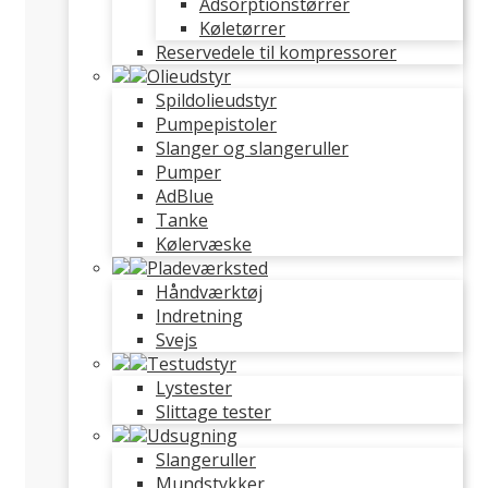
Adsorptionstørrer
Køletørrer
Reservedele til kompressorer
Olieudstyr
Spildolieudstyr
Pumpepistoler
Slanger og slangeruller
Pumper
AdBlue
Tanke
Kølervæske
Pladeværksted
Håndværktøj
Indretning
Svejs
Testudstyr
Lystester
Slittage tester
Udsugning
Slangeruller
Mundstykker