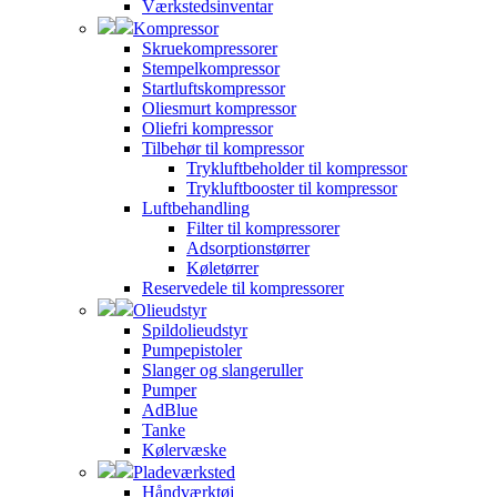
Værkstedsinventar
Kompressor
Skruekompressorer
Stempelkompressor
Startluftskompressor
Oliesmurt kompressor
Oliefri kompressor
Tilbehør til kompressor
Trykluftbeholder til kompressor
Trykluftbooster til kompressor
Luftbehandling
Filter til kompressorer
Adsorptionstørrer
Køletørrer
Reservedele til kompressorer
Olieudstyr
Spildolieudstyr
Pumpepistoler
Slanger og slangeruller
Pumper
AdBlue
Tanke
Kølervæske
Pladeværksted
Håndværktøj