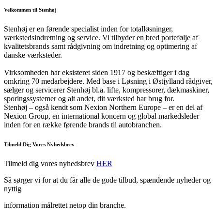
Velkommen til Stenhøj
Stenhøj er en førende specialist inden for totalløsninger,
værkstedsindretning og service. Vi tilbyder en bred portefølje af
kvalitetsbrands samt rådgivning om indretning og optimering af
danske værksteder.
Virksomheden har eksisteret siden 1917 og beskæftiger i dag
omkring 70 medarbejdere. Med base i Løsning i Østjylland rådgiver,
sælger og servicerer Stenhøj bl.a. lifte, kompressorer, dækmaskiner,
sporingssystemer og alt andet, dit værksted har brug for.
Stenhøj – også kendt som Nexion Northern Europe – er en del af
Nexion Group, en international koncern og global markedsleder
inden for en række førende brands til autobranchen.
Tilmeld Dig Vores Nyhedsbrev
Tilmeld dig vores nyhedsbrev
HER
Så sørger vi for at du får alle de gode tilbud, spændende nyheder og
nyttig
information målrettet netop din branche.