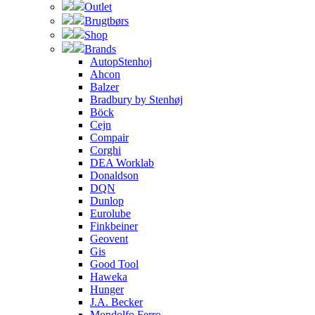
Outlet
Brugtbørs
Shop
Brands
AutopStenhoj
Ahcon
Balzer
Bradbury by Stenhøj
Böck
Cejn
Compair
Corghi
DEA Worklab
Donaldson
DQN
Dunlop
Eurolube
Finkbeiner
Geovent
Gis
Good Tool
Haweka
Hunger
J.A. Becker
Mondolfo Ferro