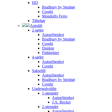
HD
Bradbury by Stenhøj
Corghi
Mondolfo Ferro
Tilbehør
Autolift
2-søjlet
AutopStenhoj
Bradbury by Stenhøj
Corghi
Dunlop
Finkbeiner
4-søjlet
AutopStenhoj
Corghi
Sakselift
AutopStenhoj
Bradbury by Stenhøj
Corghi
Undergulvslifte
1-stemplet
AutopStenhoj
J.A. Becker
2-stemplet
AutopStenhoj