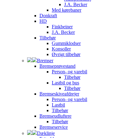
J.A. Becker
Med kørebaner
Donkraft
HD
Finkbeiner
J.A. Becker
Tilbehør
Gummiklodser
Konsoller
Øvrigt tilbehør
Bremser
Bremseprøvestand
Person- og varebil
Tilbehør
Lastbil og bus
Tilbehør
Bremseskiveafdrejer
Person- og varebil
Lastbil
Tilbehør
Bremseudluftere
Tilbehør
Bremseservice
Dæklinje