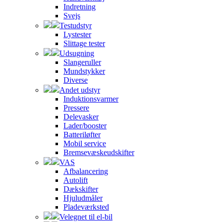
Indretning
Svejs
Testudstyr
Lystester
Slittage tester
Udsugning
Slangeruller
Mundstykker
Diverse
Andet udstyr
Induktionsvarmer
Pressere
Delevasker
Lader/booster
Batteriløfter
Mobil service
Bremsevæskeudskifter
VAS
Afbalancering
Autolift
Dækskifter
Hjuludmåler
Pladeværksted
Velegnet til el-bil