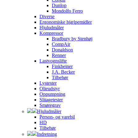
Dunlop
Mondolfo Ferro
Diverse
Ergonomiske hjælpemidler
Hjuludmåler
Kompressor
Bradbury by Stenhøj
CompAir
Donaldson
Renner
Lastvognslifte
Finkbeiner
J.A. Becker
Tilbehør
Lystester
Olieudstyr
Oppumpning
Slitagetester
Smøregrav
Hjuludmåler
Person- og varebil
HD
Tilbehør
Indretning