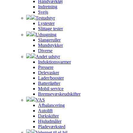
Håndværktøj
Indretning
Svejs
Testudstyr
Lystester
Slittage tester
Udsugning
Slangeruller
Mundstykker
Diverse
Andet udstyr
Induktionsvarmer
Pressere
Delevasker
Lader/booster
Batteriløfter
Mobil service
Bremsevæskeudskifter
VAS
Afbalancering
Autolift
Dækskifter
Hjuludmåler
Pladeværksted
Velegnet til el-bil