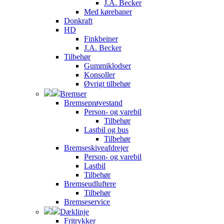
J.A. Becker
Med kørebaner
Donkraft
HD
Finkbeiner
J.A. Becker
Tilbehør
Gummiklodser
Konsoller
Øvrigt tilbehør
Bremser
Bremseprøvestand
Person- og varebil
Tilbehør
Lastbil og bus
Tilbehør
Bremseskiveafdrejer
Person- og varebil
Lastbil
Tilbehør
Bremseudluftere
Tilbehør
Bremseservice
Dæklinje
Fritrykker