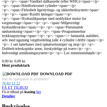
</p> <p>- <span>Vandtæt stålkassette (efter WHG)</span></p>
<p>- <span>Hårdforkromet cylinder</span></p>
<p>- <span>Fleksibelt ligestyrings- og sikkerhedssystem</span>
</p> <p>- <span>Rustfri føringer</span></p>
<p>- <span>Hydraulikpumpe med neddykket motor for
vægmontage</span></p> <p>- <span>Miljøvenligt
hydraulikvæske</span></p> <p>- <span>Pneumatisk
nødsænkning</span></p> <p>- <span>Programmerbar
trykknapstyring</span></p> <p>- <span>>> fantastisk stabilitet,
selv med ugunstig vægtfordeling (alle 4 cylindre i drift)</span></p>
<p>- 1 sæt kørebaner med opkørselsramper og stop</p> <p>-
Dobbelt-teleskopiske arme, forskydelige på tværs</p> <p>-
Indvendigt armlåsningssystem</p> <p>- Lav minimumshøjde</p>
0,00 kr.
0,00 kr.
Hent produktark
DOWNLOAD PDF
Har du spørgsmål til produktet?
76 82 12 22
FÅ ET TILBUD
Få et tilbud på
leasing
her
Detaljer
Beskrivelse