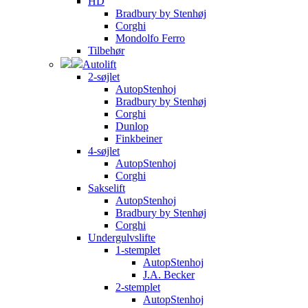
HD
Bradbury by Stenhøj
Corghi
Mondolfo Ferro
Tilbehør
Autolift
2-søjlet
AutopStenhoj
Bradbury by Stenhøj
Corghi
Dunlop
Finkbeiner
4-søjlet
AutopStenhoj
Corghi
Sakselift
AutopStenhoj
Bradbury by Stenhøj
Corghi
Undergulvslifte
1-stemplet
AutopStenhoj
J.A. Becker
2-stemplet
AutopStenhoj