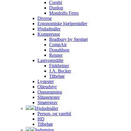
Corghi
Dunlop
Mondolfo Ferro
Diverse
Ergonomiske hjælpemidler
Hjuludmåler
Kompressor
Bradbury by Stenhøj
CompAir
Donaldson
Renner
Lastvognslifte
Finkbeiner
J.A. Becker
Tilbehør
Lystester
Olieudstyr
Oppumpning
Slitagetester
Smøregrav
Hjuludmåler
Person- og varebil
HD
Tilbehør
Indretning