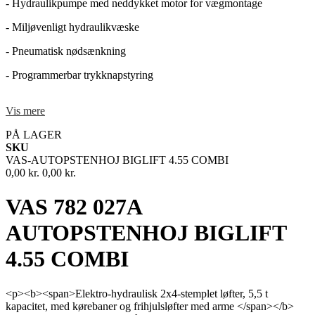
-
Hydraulikpumpe med neddykket motor for vægmontage
-
Miljøvenligt hydraulikvæske
-
Pneumatisk nødsænkning
-
Programmerbar trykknapstyring
-
>> fantastisk stabilitet, selv med ugunstig vægtfordeling (alle 4
Vis mere
cylindre i drift)
PÅ LAGER
- 1 sæt kørebaner med opkørselsramper og stop
SKU
- Dobbelt-teleskopiske arme, forskydelige på tværs
VAS-AUTOPSTENHOJ BIGLIFT 4.55 COMBI
0,00 kr.
0,00 kr.
- Indvendigt armlåsningssystem
VAS 782 027A
- Lav minimumshøjde
AUTOPSTENHOJ BIGLIFT
4.55 COMBI
<p><b><span>Elektro-hydraulisk 2x4-stemplet løfter, 5,5 t
kapacitet, med kørebaner og frihjulsløfter med arme </span></b>