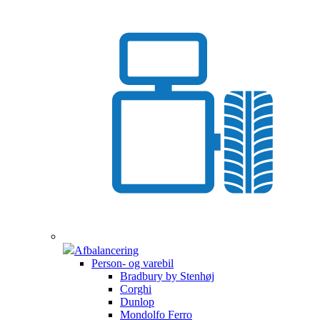
Afbalancering
Person- og varebil
Bradbury by Stenhøj
Corghi
Dunlop
Mondolfo Ferro