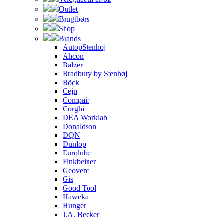
Outlet
Brugtbørs
Shop
Brands
AutopStenhoj
Ahcon
Balzer
Bradbury by Stenhøj
Böck
Cejn
Compair
Corghi
DEA Worklab
Donaldson
DQN
Dunlop
Eurolube
Finkbeiner
Geovent
Gis
Good Tool
Haweka
Hunger
J.A. Becker