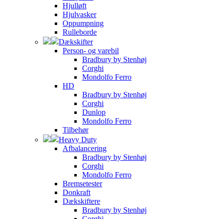
Hjulløft
Hjulvasker
Oppumpning
Rulleborde
Dækskifter
Person- og varebil
Bradbury by Stenhøj
Corghi
Mondolfo Ferro
HD
Bradbury by Stenhøj
Corghi
Dunlop
Mondolfo Ferro
Tilbehør
Heavy Duty
Afbalancering
Bradbury by Stenhøj
Corghi
Mondolfo Ferro
Bremsetester
Donkraft
Dækskiftere
Bradbury by Stenhøj
Corghi