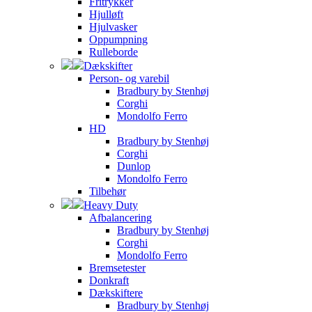
Fritrykker
Hjulløft
Hjulvasker
Oppumpning
Rulleborde
Dækskifter
Person- og varebil
Bradbury by Stenhøj
Corghi
Mondolfo Ferro
HD
Bradbury by Stenhøj
Corghi
Dunlop
Mondolfo Ferro
Tilbehør
Heavy Duty
Afbalancering
Bradbury by Stenhøj
Corghi
Mondolfo Ferro
Bremsetester
Donkraft
Dækskiftere
Bradbury by Stenhøj