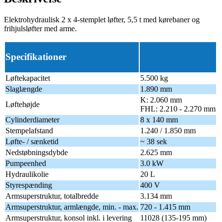
Elektrohydraulisk 2 x 4-stemplet løfter, 5,5 t med kørebaner og
frihjulsløfter med arme.
Specifikationer
Løftekapacitet
5.500 kg
Slaglængde
1.890 mm
K: 2.060 mm
Løftehøjde
FHL: 2.210 - 2.270 mm
Cylinderdiameter
8 x 140 mm
Stempelafstand
1.240 / 1.850 mm
Løfte- / sænketid
~ 38 sek
Nedstøbningsdybde
2.625 mm
Pumpeenhed
3.0 kW
Hydraulikolie
20 L
Styrespænding
400 V
Armsuperstruktur, t
otalbredde
3.134 mm
Armsuperstruktur, armlængde, min. - max.
720 - 1.415 mm
Armsuperstruktur, konsol inkl. i levering
11028 (135-195 mm)