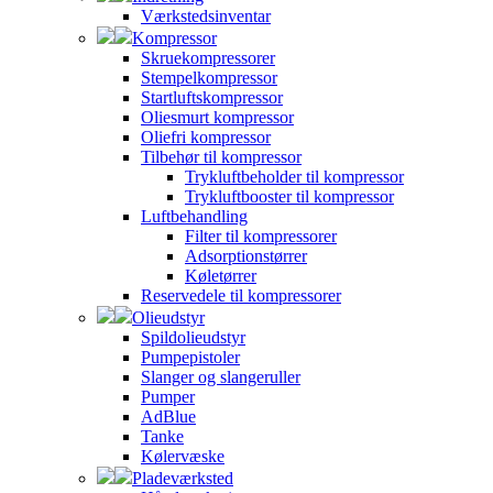
Værkstedsinventar
Kompressor
Skruekompressorer
Stempelkompressor
Startluftskompressor
Oliesmurt kompressor
Oliefri kompressor
Tilbehør til kompressor
Trykluftbeholder til kompressor
Trykluftbooster til kompressor
Luftbehandling
Filter til kompressorer
Adsorptionstørrer
Køletørrer
Reservedele til kompressorer
Olieudstyr
Spildolieudstyr
Pumpepistoler
Slanger og slangeruller
Pumper
AdBlue
Tanke
Kølervæske
Pladeværksted