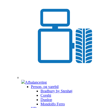
Afbalancering
Person- og varebil
Bradbury by Stenhøj
Corghi
Dunlop
Mondolfo Ferro