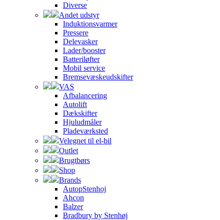
Diverse
Andet udstyr
Induktionsvarmer
Pressere
Delevasker
Lader/booster
Batteriløfter
Mobil service
Bremsevæskeudskifter
VAS
Afbalancering
Autolift
Dækskifter
Hjuludmåler
Pladeværksted
Velegnet til el-bil
Outlet
Brugtbørs
Shop
Brands
AutopStenhoj
Ahcon
Balzer
Bradbury by Stenhøj