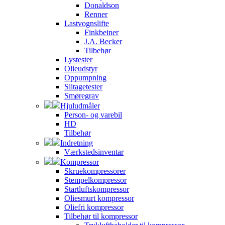
Donaldson
Renner
Lastvognslifte
Finkbeiner
J.A. Becker
Tilbehør
Lystester
Olieudstyr
Oppumpning
Slitagetester
Smøregrav
Hjuludmåler
Person- og varebil
HD
Tilbehør
Indretning
Værkstedsinventar
Kompressor
Skruekompressorer
Stempelkompressor
Startluftskompressor
Oliesmurt kompressor
Oliefri kompressor
Tilbehør til kompressor