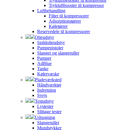
Trykluftbeholder til kompressor
Trykluftbooster til kompressor
Luftbehandling
Filter til kompressorer
Adsorptionstørrer
Køletørrer
Reservedele til kompressorer
Olieudstyr
Spildolieudstyr
Pumpepistoler
Slanger og slangeruller
Pumper
AdBlue
Tanke
Kølervæske
Pladeværksted
Håndværktøj
Indretning
Svejs
Testudstyr
Lystester
Slittage tester
Udsugning
Slangeruller
Mundstykker