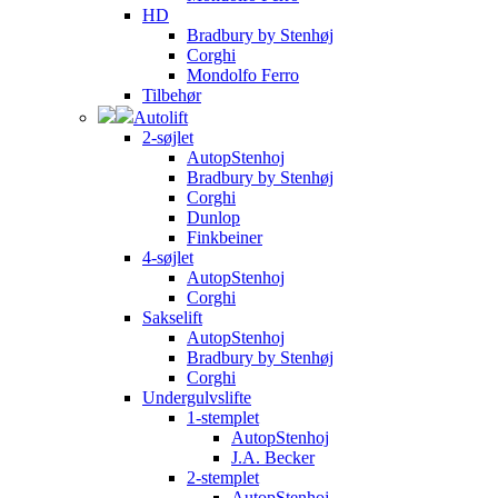
HD
Bradbury by Stenhøj
Corghi
Mondolfo Ferro
Tilbehør
Autolift
2-søjlet
AutopStenhoj
Bradbury by Stenhøj
Corghi
Dunlop
Finkbeiner
4-søjlet
AutopStenhoj
Corghi
Sakselift
AutopStenhoj
Bradbury by Stenhøj
Corghi
Undergulvslifte
1-stemplet
AutopStenhoj
J.A. Becker
2-stemplet
AutopStenhoj