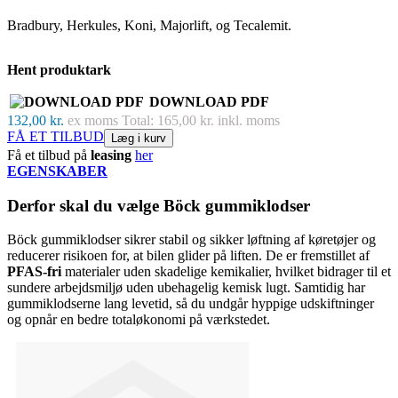
Bradbury, Herkules, Koni, Majorlift, og Tecalemit.
Hent produktark
DOWNLOAD PDF
132,00 kr.
ex moms
Total: 165,00 kr. inkl. moms
FÅ ET TILBUD
Læg i kurv
Få et tilbud på
leasing
her
EGENSKABER
Derfor skal du vælge Böck gummiklodser
Böck gummiklodser sikrer stabil og sikker løftning af køretøjer og
reducerer risikoen for, at bilen glider på liften. De er fremstillet af
PFAS-fri
materialer uden skadelige kemikalier, hvilket bidrager til et
sundere arbejdsmiljø uden ubehagelig kemisk lugt. Samtidig har
gummiklodserne lang levetid, så du undgår hyppige udskiftninger
og opnår en bedre totaløkonomi på værkstedet.