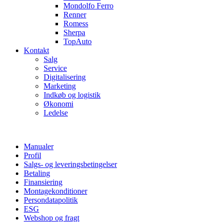
Mondolfo Ferro
Renner
Romess
Sherpa
TopAuto
Kontakt
Salg
Service
Digitalisering
Marketing
Indkøb og logistik
Økonomi
Ledelse
Manualer
Profil
Salgs- og leveringsbetingelser
Betaling
Finansiering
Montagekonditioner
Persondatapolitik
ESG
Webshop og fragt