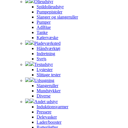
Olieudstyr
Spildolieudstyr
Pumpepistoler
Slanger og slangeruller
Pumper
AdBlue
Tanke
Kølervæske
Pladeværksted
Håndværktøj
Indretning
Svejs
Testudstyr
Lystester
Slittage tester
Udsugning
Slangeruller
Mundstykker
Diverse
Andet udstyr
Induktionsvarmer
Pressere
Delevasker
Lader/booster
Batteriløfter