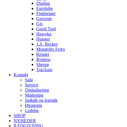
Dunlop
Eurolube
Finkbeiner
Geovent
Gis
Good Tool
Haweka
Hunger
J.A. Becker
Mondolfo Ferro
Renner
Romess
Sherpa
TopAuto
Kontakt
Salg
Service
Digitalisering
Marketing
Indkøb og logistik
Økonomi
Ledelse
SHOP
NYHEDER
RÅDGIVNING