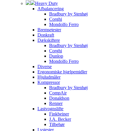
Heavy Duty
Afbalancering
Bradbury by Stenhøj
Corghi
Mondolfo Ferro
Bremsetester
Donkraft
Dækskiftere
Bradbury by Stenhøj
Corghi
Dunlop
Mondolfo Ferro
Diverse
Ergonomiske hjælpemidler
Hjuludmåler
Kompressor
Bradbury by Stenhøj
CompAir
Donaldson
Renner
Lastvognslifte
Finkbeiner
J.A. Becker
Tilbehør
Lystester