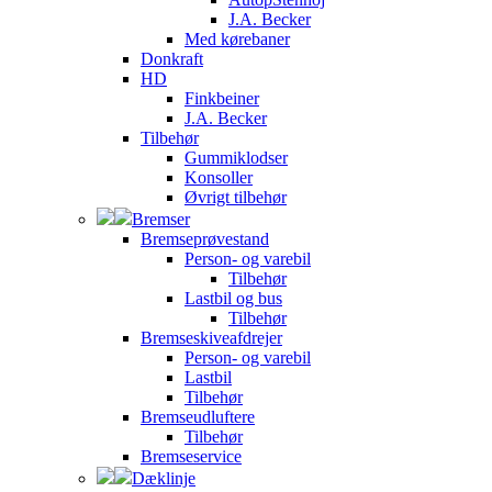
J.A. Becker
Med kørebaner
Donkraft
HD
Finkbeiner
J.A. Becker
Tilbehør
Gummiklodser
Konsoller
Øvrigt tilbehør
Bremser
Bremseprøvestand
Person- og varebil
Tilbehør
Lastbil og bus
Tilbehør
Bremseskiveafdrejer
Person- og varebil
Lastbil
Tilbehør
Bremseudluftere
Tilbehør
Bremseservice
Dæklinje