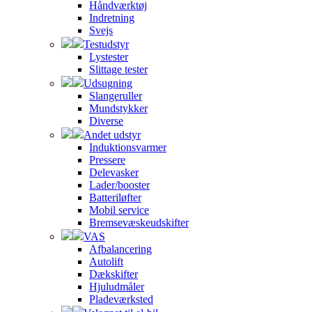
Håndværktøj
Indretning
Svejs
Testudstyr
Lystester
Slittage tester
Udsugning
Slangeruller
Mundstykker
Diverse
Andet udstyr
Induktionsvarmer
Pressere
Delevasker
Lader/booster
Batteriløfter
Mobil service
Bremsevæskeudskifter
VAS
Afbalancering
Autolift
Dækskifter
Hjuludmåler
Pladeværksted