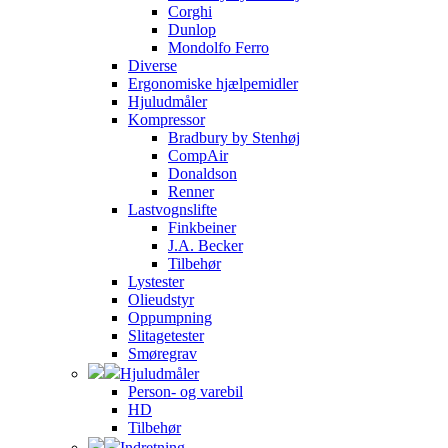
Corghi
Dunlop
Mondolfo Ferro
Diverse
Ergonomiske hjælpemidler
Hjuludmåler
Kompressor
Bradbury by Stenhøj
CompAir
Donaldson
Renner
Lastvognslifte
Finkbeiner
J.A. Becker
Tilbehør
Lystester
Olieudstyr
Oppumpning
Slitagetester
Smøregrav
Hjuludmåler
Person- og varebil
HD
Tilbehør
Indretning