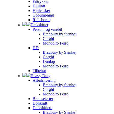
Fritrykker
Hjulløft
Hjulvasker
Oppumpning
Rulleborde
Dækskifter
Person- og varebil
Bradbury by Stenhøj
Corghi
Mondolfo Ferro
HD
Bradbury by Stenhøj
Corghi
Dunlop
Mondolfo Ferro
Tilbehør
Heavy Duty
Afbalancering
Bradbury by Stenhøj
Corghi
Mondolfo Ferro
Bremsetester
Donkraft
Dækskiftere
Bradbury by Stenhøj