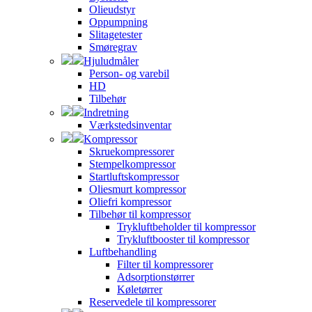
Olieudstyr
Oppumpning
Slitagetester
Smøregrav
Hjuludmåler
Person- og varebil
HD
Tilbehør
Indretning
Værkstedsinventar
Kompressor
Skruekompressorer
Stempelkompressor
Startluftskompressor
Oliesmurt kompressor
Oliefri kompressor
Tilbehør til kompressor
Trykluftbeholder til kompressor
Trykluftbooster til kompressor
Luftbehandling
Filter til kompressorer
Adsorptionstørrer
Køletørrer
Reservedele til kompressorer