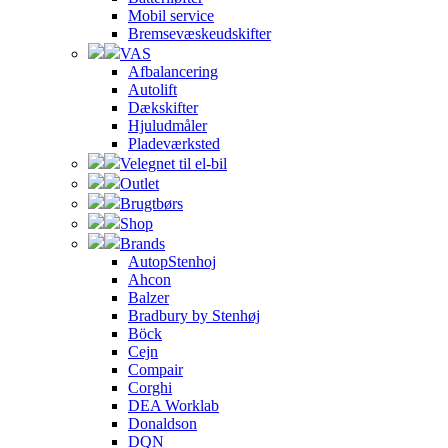
Mobil service
Bremsevæskeudskifter
VAS
Afbalancering
Autolift
Dækskifter
Hjuludmåler
Pladeværksted
Velegnet til el-bil
Outlet
Brugtbørs
Shop
Brands
AutopStenhoj
Ahcon
Balzer
Bradbury by Stenhøj
Böck
Cejn
Compair
Corghi
DEA Worklab
Donaldson
DQN