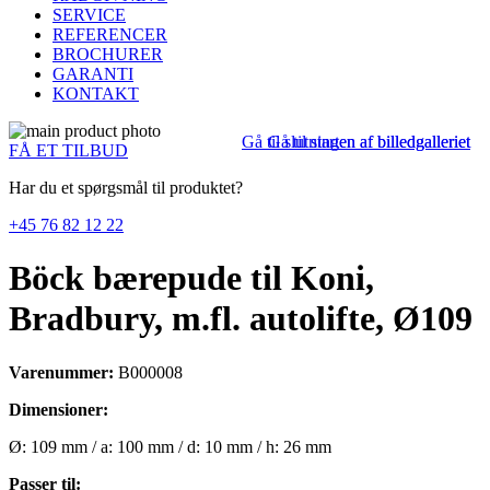
SERVICE
REFERENCER
BROCHURER
GARANTI
KONTAKT
Gå til slutningen af billedgalleriet
Gå til starten af billedgalleriet
FÅ ET TILBUD
Har du et spørgsmål til produktet?
+45 76 82 12 22
Böck bærepude til Koni,
Bradbury, m.fl. autolifte, Ø109
Varenummer:
B000008
Dimensioner:
Ø: 109 mm / a: 100 mm / d: 10 mm / h: 26 mm
Passer til: