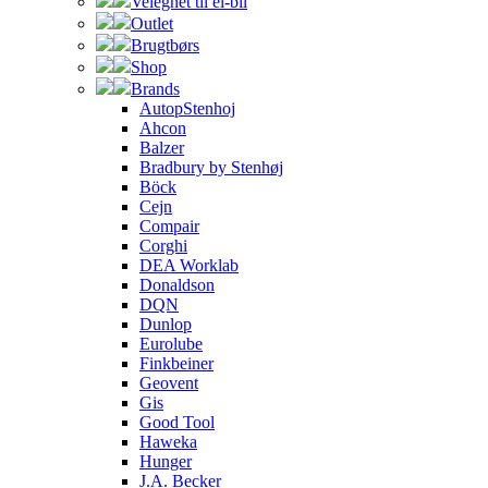
Velegnet til el-bil
Outlet
Brugtbørs
Shop
Brands
AutopStenhoj
Ahcon
Balzer
Bradbury by Stenhøj
Böck
Cejn
Compair
Corghi
DEA Worklab
Donaldson
DQN
Dunlop
Eurolube
Finkbeiner
Geovent
Gis
Good Tool
Haweka
Hunger
J.A. Becker