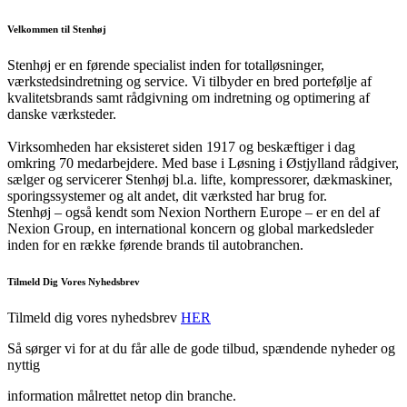
Velkommen til Stenhøj
Stenhøj er en førende specialist inden for totalløsninger,
værkstedsindretning og service. Vi tilbyder en bred portefølje af
kvalitetsbrands samt rådgivning om indretning og optimering af
danske værksteder.
Virksomheden har eksisteret siden 1917 og beskæftiger i dag
omkring 70 medarbejdere. Med base i Løsning i Østjylland rådgiver,
sælger og servicerer Stenhøj bl.a. lifte, kompressorer, dækmaskiner,
sporingssystemer og alt andet, dit værksted har brug for.
Stenhøj – også kendt som Nexion Northern Europe – er en del af
Nexion Group, en international koncern og global markedsleder
inden for en række førende brands til autobranchen.
Tilmeld Dig Vores Nyhedsbrev
Tilmeld dig vores nyhedsbrev
HER
Så sørger vi for at du får alle de gode tilbud, spændende nyheder og
nyttig
information målrettet netop din branche.