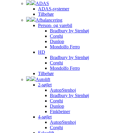
ADAS
ADAS-systemer
Tilbehør
Afbalancering
Person- og varebil
Bradbury by Stenhøj
Corghi
Dunlop
Mondolfo Ferro
HD
Bradbury by Stenhøj
Corghi
Mondolfo Ferro
Tilbehør
Autolift
2-søjlet
AutopStenhoj
Bradbury by Stenhøj
Corghi
Dunlop
Finkbeiner
4-søjlet
AutopStenhoj
Corghi
Sakselift