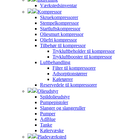
Værkstedsinventar
Kompressor
Skruekompressorer
Stempelkompressor
Startluftskompressor
Oliesmurt kompressor
Oliefri kompressor
Tilbehør til kompressor
Trykluftbeholder til kompressor
Trykluftbooster til kompressor
Luftbehandling
Filter til kompressorer
Adsorptionstørrer
Køletørrer
Reservedele til kompressorer
Olieudstyr
Spildolieudstyr
Pumpepistoler
Slanger og slangeruller
Pumper
AdBlue
Tanke
Kølervæske
Pladeværksted