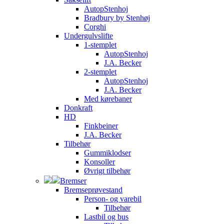
AutopStenhoj
Bradbury by Stenhøj
Corghi
Undergulvslifte
1-stemplet
AutopStenhoj
J.A. Becker
2-stemplet
AutopStenhoj
J.A. Becker
Med kørebaner
Donkraft
HD
Finkbeiner
J.A. Becker
Tilbehør
Gummiklodser
Konsoller
Øvrigt tilbehør
Bremser
Bremseprøvestand
Person- og varebil
Tilbehør
Lastbil og bus