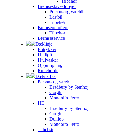
Tilbehør
Bremseskiveafdrejer
Person- og varebil
Lastbil
Tilbehør
Bremseudluftere
Tilbehør
Bremseservice
Dæklinje
Fritrykker
Hjulløft
Hjulvasker
Oppumpning
Rulleborde
Dækskifter
Person- og varebil
Bradbury by Stenhøj
Corghi
Mondolfo Ferro
HD
Bradbury by Stenhøj
Corghi
Dunlop
Mondolfo Ferro
Tilbehør