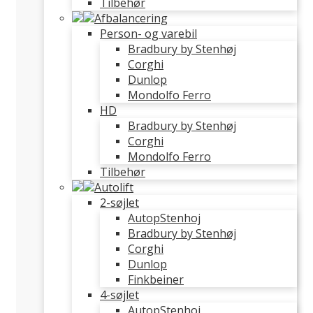
Tilbehør
Afbalancering
Person- og varebil
Bradbury by Stenhøj
Corghi
Dunlop
Mondolfo Ferro
HD
Bradbury by Stenhøj
Corghi
Mondolfo Ferro
Tilbehør
Autolift
2-søjlet
AutopStenhoj
Bradbury by Stenhøj
Corghi
Dunlop
Finkbeiner
4-søjlet
AutopStenhoj