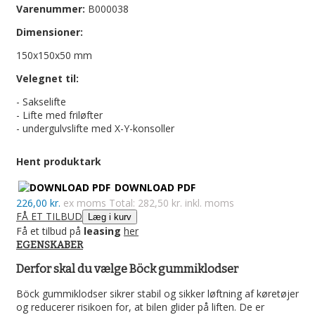
Varenummer:
B000038
Dimensioner:
150x150x50 mm
Velegnet til:
- Sakselifte
- Lifte med friløfter
- undergulvslifte med X-Y-konsoller
Hent produktark
DOWNLOAD PDF
226,00 kr.
ex moms
Total: 282,50 kr. inkl. moms
FÅ ET TILBUD
Læg i kurv
Få et tilbud på
leasing
her
EGENSKABER
Derfor skal du vælge Böck gummiklodser
Böck gummiklodser sikrer stabil og sikker løftning af køretøjer
og reducerer risikoen for, at bilen glider på liften. De er