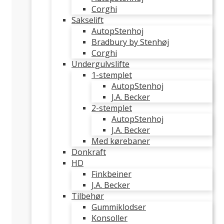
Corghi
Sakselift
AutopStenhoj
Bradbury by Stenhøj
Corghi
Undergulvslifte
1-stemplet
AutopStenhoj
J.A. Becker
2-stemplet
AutopStenhoj
J.A. Becker
Med kørebaner
Donkraft
HD
Finkbeiner
J.A. Becker
Tilbehør
Gummiklodser
Konsoller