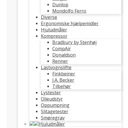
Dunlop
Mondolfo Ferro
Diverse
Ergonomiske hjælpemidler
Hjuludmåler
Kompressor
Bradbury by Stenhøj
CompAir
Donaldson
Renner
Lastvognslifte
Finkbeiner
J.A. Becker
Tilbehør
Lystester
Olieudstyr
Oppumpning
Slitagetester
Smøregrav
Hjuludmåler