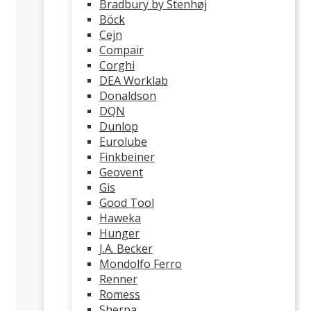
Bradbury by Stenhøj
Böck
Cejn
Compair
Corghi
DEA Worklab
Donaldson
DQN
Dunlop
Eurolube
Finkbeiner
Geovent
Gis
Good Tool
Haweka
Hunger
J.A. Becker
Mondolfo Ferro
Renner
Romess
Sherpa