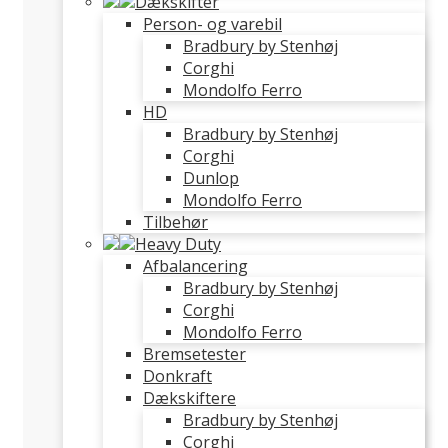
Dækskifter
Person- og varebil
Bradbury by Stenhøj
Corghi
Mondolfo Ferro
HD
Bradbury by Stenhøj
Corghi
Dunlop
Mondolfo Ferro
Tilbehør
Heavy Duty
Afbalancering
Bradbury by Stenhøj
Corghi
Mondolfo Ferro
Bremsetester
Donkraft
Dækskiftere
Bradbury by Stenhøj
Corghi