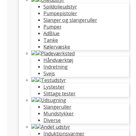
Olieudstyr
Spildolieudstyr
Pumpepistoler
Slanger og slangeruller
Pumper
AdBlue
Tanke
Kølervæske
Pladeværksted
Håndværktøj
Indretning
Svejs
Testudstyr
Lystester
Slittage tester
Udsugning
Slangeruller
Mundstykker
Diverse
Andet udstyr
Induktionsvarmer