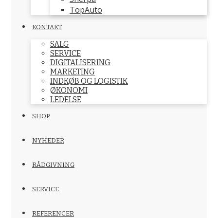
TopAuto
KONTAKT
SALG
SERVICE
DIGITALISERING
MARKETING
INDKØB OG LOGISTIK
ØKONOMI
LEDELSE
SHOP
NYHEDER
RÅDGIVNING
SERVICE
REFERENCER