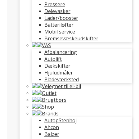
Pressere
Delevasker
Lader/booster
Batteriløfter
Mobil service
Bremsevæskeudskifter
VAS
Afbalancering
Autolift
Dækskifter
Hjuludmåler
Pladeværksted
Velegnet til el-bil
Outlet
Brugtbørs
Shop
Brands
AutopStenhoj
Ahcon
Balzer