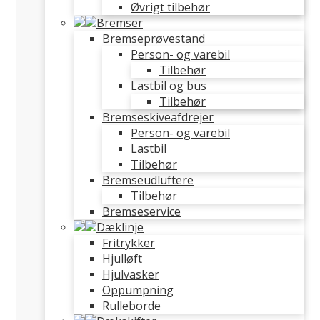
Øvrigt tilbehør
Bremser
Bremseprøvestand
Person- og varebil
Tilbehør
Lastbil og bus
Tilbehør
Bremseskiveafdrejer
Person- og varebil
Lastbil
Tilbehør
Bremseudluftere
Tilbehør
Bremseservice
Dæklinje
Fritrykker
Hjulløft
Hjulvasker
Oppumpning
Rulleborde