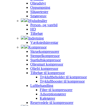
Olieudstyr
Oppumpning
Slitagetester
Smøregrav
Hjuludmåler
Person- og varebil
HD
Tilbehør
Indretning
Værkstedsinventar
Kompressor
Skruekompressorer
Stempelkompressor
Startluftskompressor
Oliesmurt kompressor
Oliefri kompressor
Tilbehør til kompressor
Trykluftbeholder til kompressor
Trykluftbooster til kompressor
Luftbehandling
Filter til kompressorer
Adsorptionstørrer
Køletørrer
Reservedele til kompressorer