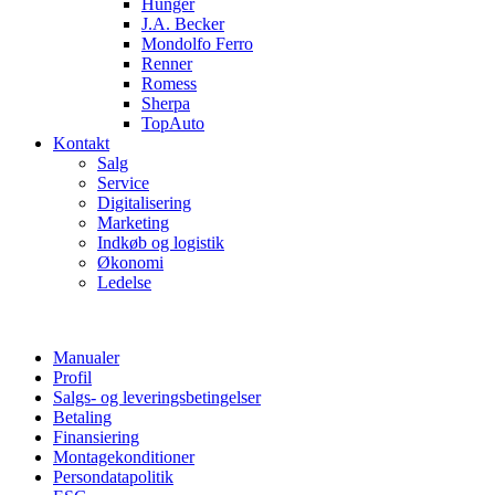
Hunger
J.A. Becker
Mondolfo Ferro
Renner
Romess
Sherpa
TopAuto
Kontakt
Salg
Service
Digitalisering
Marketing
Indkøb og logistik
Økonomi
Ledelse
Manualer
Profil
Salgs- og leveringsbetingelser
Betaling
Finansiering
Montagekonditioner
Persondatapolitik