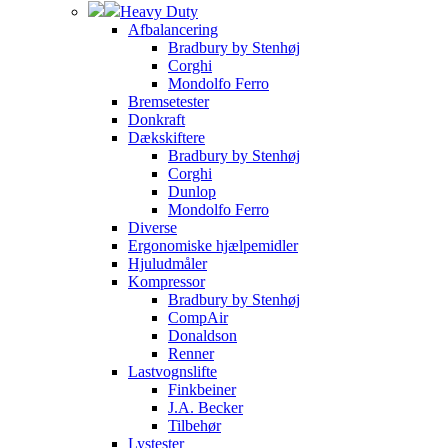
Heavy Duty
Afbalancering
Bradbury by Stenhøj
Corghi
Mondolfo Ferro
Bremsetester
Donkraft
Dækskiftere
Bradbury by Stenhøj
Corghi
Dunlop
Mondolfo Ferro
Diverse
Ergonomiske hjælpemidler
Hjuludmåler
Kompressor
Bradbury by Stenhøj
CompAir
Donaldson
Renner
Lastvognslifte
Finkbeiner
J.A. Becker
Tilbehør
Lystester