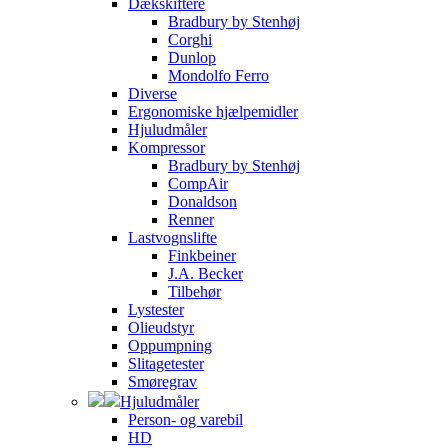
Dækskiftere
Bradbury by Stenhøj
Corghi
Dunlop
Mondolfo Ferro
Diverse
Ergonomiske hjælpemidler
Hjuludmåler
Kompressor
Bradbury by Stenhøj
CompAir
Donaldson
Renner
Lastvognslifte
Finkbeiner
J.A. Becker
Tilbehør
Lystester
Olieudstyr
Oppumpning
Slitagetester
Smøregrav
Hjuludmåler
Person- og varebil
HD