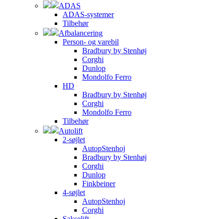
ADAS
ADAS-systemer
Tilbehør
Afbalancering
Person- og varebil
Bradbury by Stenhøj
Corghi
Dunlop
Mondolfo Ferro
HD
Bradbury by Stenhøj
Corghi
Mondolfo Ferro
Tilbehør
Autolift
2-søjlet
AutopStenhoj
Bradbury by Stenhøj
Corghi
Dunlop
Finkbeiner
4-søjlet
AutopStenhoj
Corghi
Sakselift