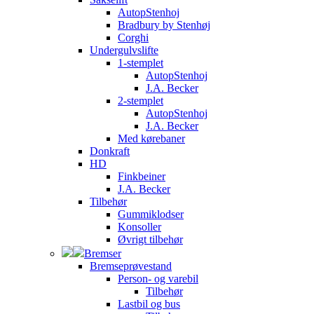
AutopStenhoj
Bradbury by Stenhøj
Corghi
Undergulvslifte
1-stemplet
AutopStenhoj
J.A. Becker
2-stemplet
AutopStenhoj
J.A. Becker
Med kørebaner
Donkraft
HD
Finkbeiner
J.A. Becker
Tilbehør
Gummiklodser
Konsoller
Øvrigt tilbehør
Bremser
Bremseprøvestand
Person- og varebil
Tilbehør
Lastbil og bus