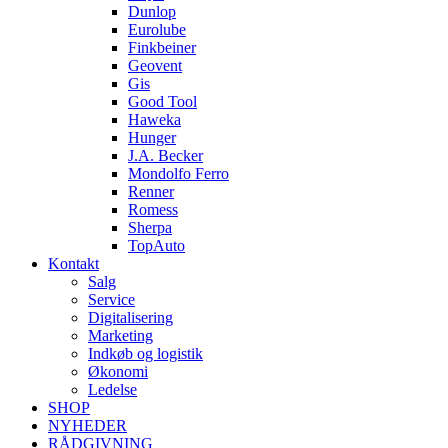
Dunlop
Eurolube
Finkbeiner
Geovent
Gis
Good Tool
Haweka
Hunger
J.A. Becker
Mondolfo Ferro
Renner
Romess
Sherpa
TopAuto
Kontakt
Salg
Service
Digitalisering
Marketing
Indkøb og logistik
Økonomi
Ledelse
SHOP
NYHEDER
RÅDGIVNING