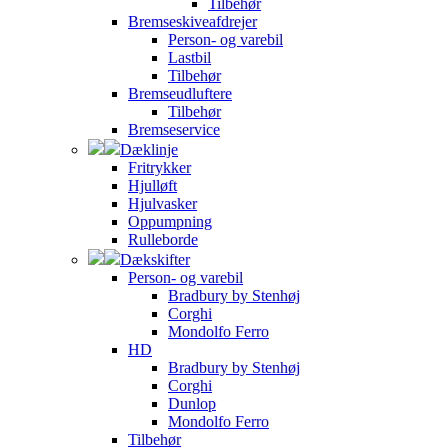
Tilbehør
Bremseskiveafdrejer
Person- og varebil
Lastbil
Tilbehør
Bremseudluftere
Tilbehør
Bremseservice
Dæklinje
Fritrykker
Hjulløft
Hjulvasker
Oppumpning
Rulleborde
Dækskifter
Person- og varebil
Bradbury by Stenhøj
Corghi
Mondolfo Ferro
HD
Bradbury by Stenhøj
Corghi
Dunlop
Mondolfo Ferro
Tilbehør