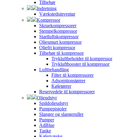
Tilbehør
Indretning
Værkstedsinventar
Kompressor
Skruekompressorer
Stempelkompressor
Startluftskompressor
Oliesmurt kompressor
Oliefri kompressor
Tilbehør til kompressor
Trykluftbeholder til kompressor
Trykluftbooster til kompressor
Luftbehandling
Filter til kompressorer
Adsorptionstørrer
Køletørrer
Reservedele til kompressorer
Olieudstyr
Spildolieudstyr
Pumpepistoler
Slanger og slangeruller
Pumper
AdBlue
Tanke
Kølervæske