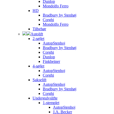
Dunlop
Mondolfo Ferro
HD
Bradbury by Stenhøj
Corghi
Mondolfo Ferro
Tilbehør
Autolift
2-søjlet
AutopStenhoj
Bradbury by Stenhøj
Corghi
Dunlop
Finkbeiner
4-søjlet
AutopStenhoj
Corghi
Sakselift
AutopStenhoj
Bradbury by Stenhøj
Corghi
Undergulvslifte
1-stemplet
AutopStenhoj
J.A. Becker