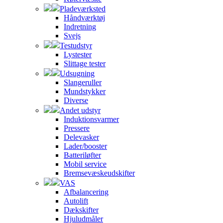
Pladeværksted
Håndværktøj
Indretning
Svejs
Testudstyr
Lystester
Slittage tester
Udsugning
Slangeruller
Mundstykker
Diverse
Andet udstyr
Induktionsvarmer
Pressere
Delevasker
Lader/booster
Batteriløfter
Mobil service
Bremsevæskeudskifter
VAS
Afbalancering
Autolift
Dækskifter
Hjuludmåler