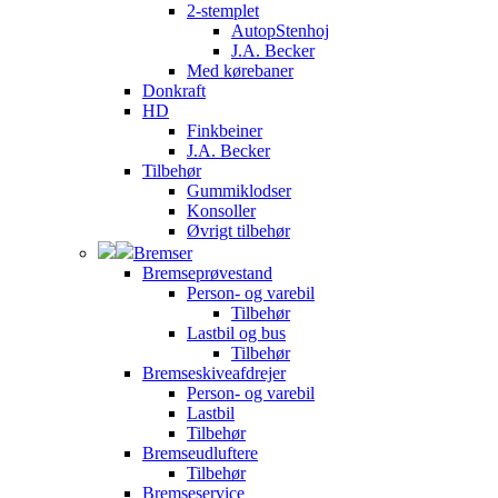
2-stemplet
AutopStenhoj
J.A. Becker
Med kørebaner
Donkraft
HD
Finkbeiner
J.A. Becker
Tilbehør
Gummiklodser
Konsoller
Øvrigt tilbehør
Bremser
Bremseprøvestand
Person- og varebil
Tilbehør
Lastbil og bus
Tilbehør
Bremseskiveafdrejer
Person- og varebil
Lastbil
Tilbehør
Bremseudluftere
Tilbehør
Bremseservice