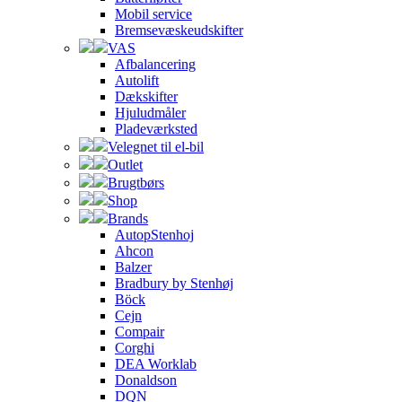
Mobil service
Bremsevæskeudskifter
VAS
Afbalancering
Autolift
Dækskifter
Hjuludmåler
Pladeværksted
Velegnet til el-bil
Outlet
Brugtbørs
Shop
Brands
AutopStenhoj
Ahcon
Balzer
Bradbury by Stenhøj
Böck
Cejn
Compair
Corghi
DEA Worklab
Donaldson
DQN