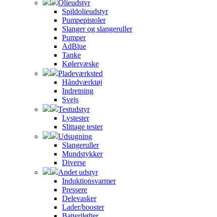
Olieudstyr
Spildolieudstyr
Pumpepistoler
Slanger og slangeruller
Pumper
AdBlue
Tanke
Kølervæske
Pladeværksted
Håndværktøj
Indretning
Svejs
Testudstyr
Lystester
Slittage tester
Udsugning
Slangeruller
Mundstykker
Diverse
Andet udstyr
Induktionsvarmer
Pressere
Delevasker
Lader/booster
Batteriløfter