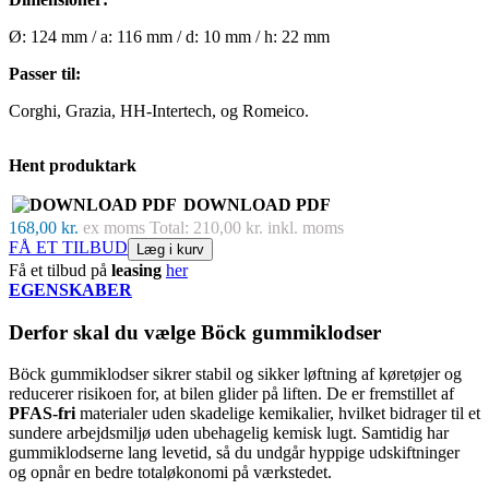
Ø: 124 mm / a: 116 mm / d: 10 mm / h: 22 mm
Passer til:
Corghi, Grazia, HH-Intertech, og Romeico.
Hent produktark
DOWNLOAD PDF
168,00 kr.
ex moms
Total: 210,00 kr. inkl. moms
FÅ ET TILBUD
Læg i kurv
Få et tilbud på
leasing
her
EGENSKABER
Derfor skal du vælge Böck gummiklodser
Böck gummiklodser sikrer stabil og sikker løftning af køretøjer og
reducerer risikoen for, at bilen glider på liften. De er fremstillet af
PFAS-fri
materialer uden skadelige kemikalier, hvilket bidrager til et
sundere arbejdsmiljø uden ubehagelig kemisk lugt. Samtidig har
gummiklodserne lang levetid, så du undgår hyppige udskiftninger
og opnår en bedre totaløkonomi på værkstedet.