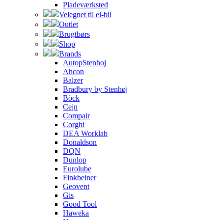
Pladeværksted
Velegnet til el-bil
Outlet
Brugtbørs
Shop
Brands
AutopStenhoj
Ahcon
Balzer
Bradbury by Stenhøj
Böck
Cejn
Compair
Corghi
DEA Worklab
Donaldson
DQN
Dunlop
Eurolube
Finkbeiner
Geovent
Gis
Good Tool
Haweka