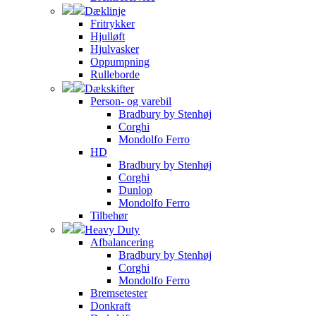
Dæklinje
Fritrykker
Hjulløft
Hjulvasker
Oppumpning
Rulleborde
Dækskifter
Person- og varebil
Bradbury by Stenhøj
Corghi
Mondolfo Ferro
HD
Bradbury by Stenhøj
Corghi
Dunlop
Mondolfo Ferro
Tilbehør
Heavy Duty
Afbalancering
Bradbury by Stenhøj
Corghi
Mondolfo Ferro
Bremsetester
Donkraft