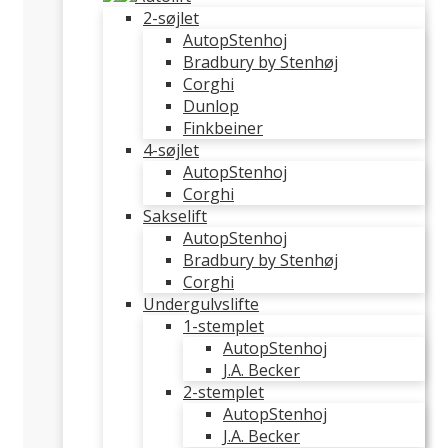
2-søjlet
AutopStenhoj
Bradbury by Stenhøj
Corghi
Dunlop
Finkbeiner
4-søjlet
AutopStenhoj
Corghi
Sakselift
AutopStenhoj
Bradbury by Stenhøj
Corghi
Undergulvslifte
1-stemplet
AutopStenhoj
J.A. Becker
2-stemplet
AutopStenhoj
J.A. Becker