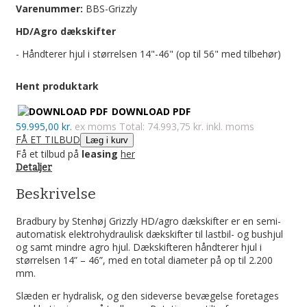
Varenummer:
BBS-Grizzly
HD/Agro dækskifter
- Håndterer hjul i størrelsen 14"-46" (op til 56" med tilbehør)
Hent produktark
DOWNLOAD PDF
59.995,00 kr.
ex moms
Total: 74.993,75 kr. inkl. moms
FÅ ET TILBUD
Læg i kurv
Få et tilbud på
leasing
her
Detaljer
Beskrivelse
Bradbury by Stenhøj Grizzly HD/agro dækskifter er en semi-
automatisk elektrohydraulisk dækskifter til lastbil- og bushjul
og samt mindre agro hjul. Dækskifteren håndterer hjul i
størrelsen 14” – 46”, med en total diameter på op til 2.200
mm.
Slæden er hydralisk, og den sideverse bevægelse foretages