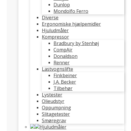
Dunlop
Mondolfo Ferro
Diverse
Ergonomiske hjælpemidler
Hjuludmåler
Kompressor
Bradbury by Stenhøj
CompAir
Donaldson
Renner
Lastvognslifte
Finkbeiner
J.A. Becker
Tilbehør
Lystester
Olieudstyr
Oppumpning
Slitagetester
Smøregrav
Hjuludmåler