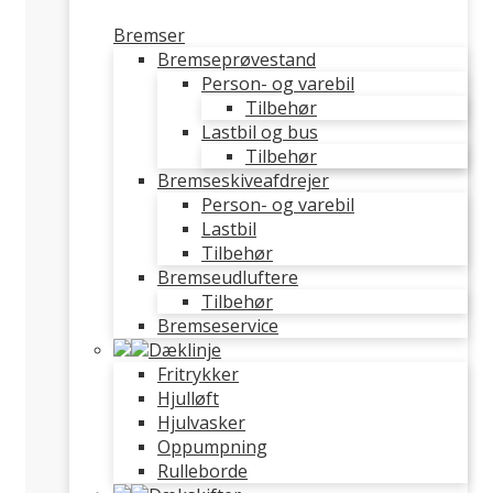
Bremser
Bremseprøvestand
Person- og varebil
Tilbehør
Lastbil og bus
Tilbehør
Bremseskiveafdrejer
Person- og varebil
Lastbil
Tilbehør
Bremseudluftere
Tilbehør
Bremseservice
Dæklinje
Fritrykker
Hjulløft
Hjulvasker
Oppumpning
Rulleborde