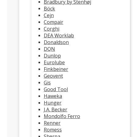
Bradbury by Stenhøj
Böck
Cejn
Compair
Corghi
DEA Worklab
Donaldson
DQN
Dunlop
Eurolube
Finkbeiner
Geovent
Gis
Good Tool
Haweka
Hunger
J.A. Becker
Mondolfo Ferro
Renner
Romess
Sherpa