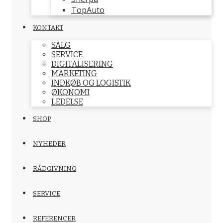
TopAuto
KONTAKT
SALG
SERVICE
DIGITALISERING
MARKETING
INDKØB OG LOGISTIK
ØKONOMI
LEDELSE
SHOP
NYHEDER
RÅDGIVNING
SERVICE
REFERENCER