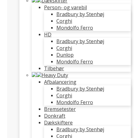
Dækskifter
Person- og varebil
Bradbury by Stenhøj
Corghi
Mondolfo Ferro
HD
Bradbury by Stenhøj
Corghi
Dunlop
Mondolfo Ferro
Tilbehør
Heavy Duty
Afbalancering
Bradbury by Stenhøj
Corghi
Mondolfo Ferro
Bremsetester
Donkraft
Dækskiftere
Bradbury by Stenhøj
Corghi