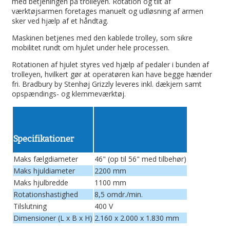
med betjeningen på trolleyen. Rotation og tilt af
værktøjsarmen foretages manuelt og udløsning af armen
sker ved hjælp af et håndtag.
Maskinen betjenes med den kablede trolley, som sikre
mobilitet rundt om hjulet under hele processen.
Rotationen af hjulet styres ved hjælp af pedaler i bunden af
trolleyen, hvilkert gør at operatøren kan have begge hænder
fri. Bradbury by Stenhøj Grizzly leveres inkl. dækjern samt
opspændings- og klemmeværktøj.
Specifikationer
Maks fælgdiameter
46" (op til 56" med tilbehør)
Maks hjuldiameter
2200 mm
Maks hjulbredde
1100 mm
Rotationshastighed
8,5 omdr./min.
Tilslutning
400 V
Dimensioner (L x B x H)
2.160 x 2.000 x 1.830 mm