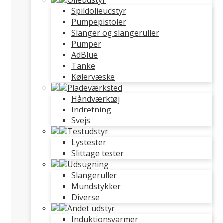
Olieudstyr
Spildolieudstyr
Pumpepistoler
Slanger og slangeruller
Pumper
AdBlue
Tanke
Kølervæske
Pladeværksted
Håndværktøj
Indretning
Svejs
Testudstyr
Lystester
Slittage tester
Udsugning
Slangeruller
Mundstykker
Diverse
Andet udstyr
Induktionsvarmer