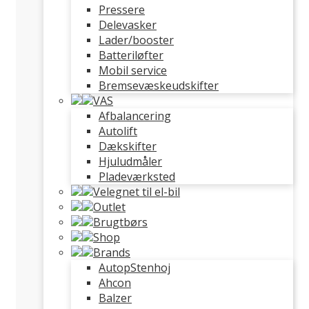
Pressere
Delevasker
Lader/booster
Batteriløfter
Mobil service
Bremsevæskeudskifter
VAS
Afbalancering
Autolift
Dækskifter
Hjuludmåler
Pladeværksted
Velegnet til el-bil
Outlet
Brugtbørs
Shop
Brands
AutopStenhoj
Ahcon
Balzer