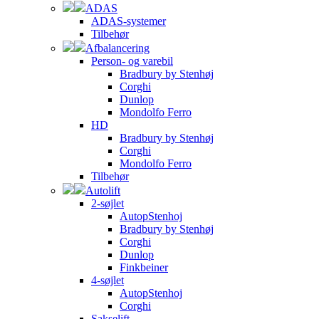
ADAS
ADAS-systemer
Tilbehør
Afbalancering
Person- og varebil
Bradbury by Stenhøj
Corghi
Dunlop
Mondolfo Ferro
HD
Bradbury by Stenhøj
Corghi
Mondolfo Ferro
Tilbehør
Autolift
2-søjlet
AutopStenhoj
Bradbury by Stenhøj
Corghi
Dunlop
Finkbeiner
4-søjlet
AutopStenhoj
Corghi
Sakselift