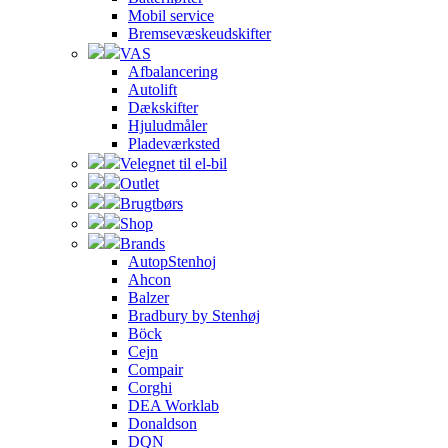
Mobil service
Bremsevæskeudskifter
VAS
Afbalancering
Autolift
Dækskifter
Hjuludmåler
Pladeværksted
Velegnet til el-bil
Outlet
Brugtbørs
Shop
Brands
AutopStenhoj
Ahcon
Balzer
Bradbury by Stenhøj
Böck
Cejn
Compair
Corghi
DEA Worklab
Donaldson
DQN