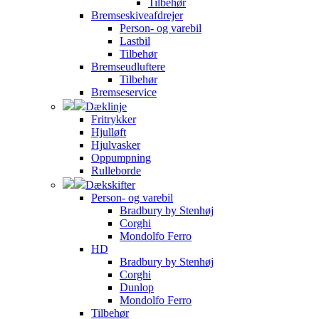
Tilbehør
Bremseskiveafdrejer
Person- og varebil
Lastbil
Tilbehør
Bremseudluftere
Tilbehør
Bremseservice
Dæklinje
Fritrykker
Hjulløft
Hjulvasker
Oppumpning
Rulleborde
Dækskifter
Person- og varebil
Bradbury by Stenhøj
Corghi
Mondolfo Ferro
HD
Bradbury by Stenhøj
Corghi
Dunlop
Mondolfo Ferro
Tilbehør