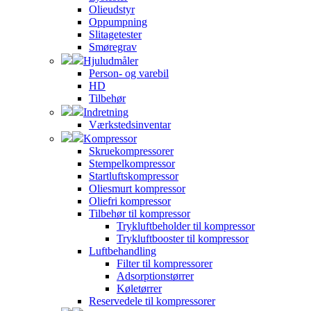
Olieudstyr
Oppumpning
Slitagetester
Smøregrav
Hjuludmåler
Person- og varebil
HD
Tilbehør
Indretning
Værkstedsinventar
Kompressor
Skruekompressorer
Stempelkompressor
Startluftskompressor
Oliesmurt kompressor
Oliefri kompressor
Tilbehør til kompressor
Trykluftbeholder til kompressor
Trykluftbooster til kompressor
Luftbehandling
Filter til kompressorer
Adsorptionstørrer
Køletørrer
Reservedele til kompressorer