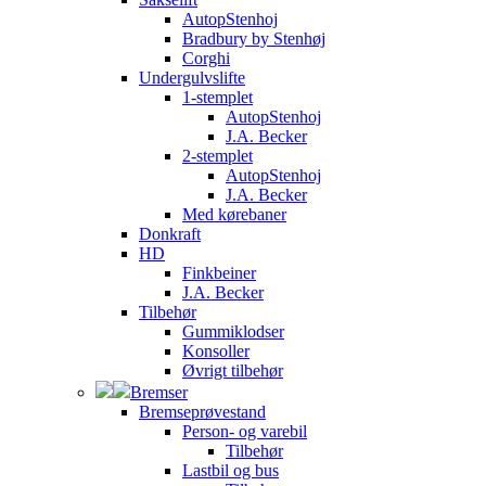
AutopStenhoj
Bradbury by Stenhøj
Corghi
Undergulvslifte
1-stemplet
AutopStenhoj
J.A. Becker
2-stemplet
AutopStenhoj
J.A. Becker
Med kørebaner
Donkraft
HD
Finkbeiner
J.A. Becker
Tilbehør
Gummiklodser
Konsoller
Øvrigt tilbehør
Bremser
Bremseprøvestand
Person- og varebil
Tilbehør
Lastbil og bus