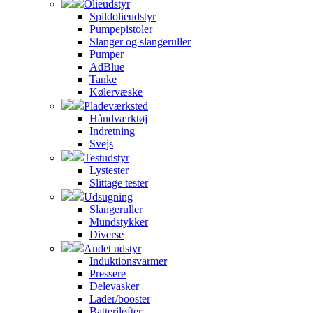
Olieudstyr
Spildolieudstyr
Pumpepistoler
Slanger og slangeruller
Pumper
AdBlue
Tanke
Kølervæske
Pladeværksted
Håndværktøj
Indretning
Svejs
Testudstyr
Lystester
Slittage tester
Udsugning
Slangeruller
Mundstykker
Diverse
Andet udstyr
Induktionsvarmer
Pressere
Delevasker
Lader/booster
Batteriløfter