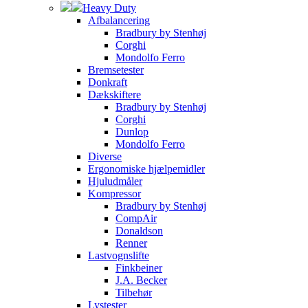
Heavy Duty
Afbalancering
Bradbury by Stenhøj
Corghi
Mondolfo Ferro
Bremsetester
Donkraft
Dækskiftere
Bradbury by Stenhøj
Corghi
Dunlop
Mondolfo Ferro
Diverse
Ergonomiske hjælpemidler
Hjuludmåler
Kompressor
Bradbury by Stenhøj
CompAir
Donaldson
Renner
Lastvognslifte
Finkbeiner
J.A. Becker
Tilbehør
Lystester