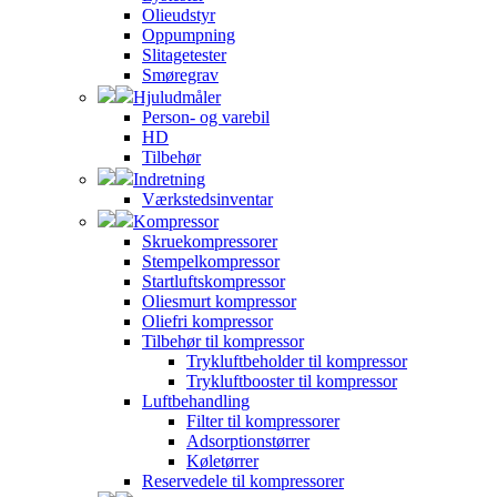
Olieudstyr
Oppumpning
Slitagetester
Smøregrav
Hjuludmåler
Person- og varebil
HD
Tilbehør
Indretning
Værkstedsinventar
Kompressor
Skruekompressorer
Stempelkompressor
Startluftskompressor
Oliesmurt kompressor
Oliefri kompressor
Tilbehør til kompressor
Trykluftbeholder til kompressor
Trykluftbooster til kompressor
Luftbehandling
Filter til kompressorer
Adsorptionstørrer
Køletørrer
Reservedele til kompressorer