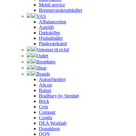
Mobil service
Bremsevæskeudskifter
VAS
Afbalancering
Autolift
Dækskifter
Hjuludmåler
Pladeværksted
Velegnet til el-bil
Outlet
Brugtbørs
Shop
Brands
AutopStenhoj
Ahcon
Balzer
Bradbury by Stenhøj
Böck
Cejn
Compair
Corghi
DEA Worklab
Donaldson
DQN