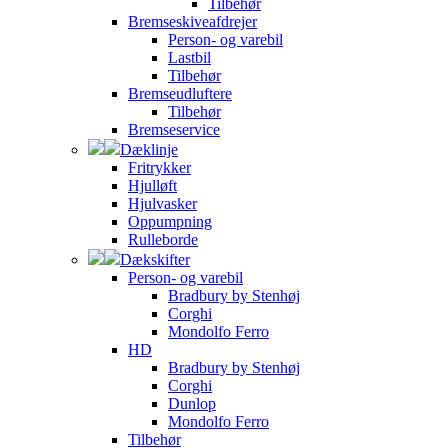
Tilbehør
Bremseskiveafdrejer
Person- og varebil
Lastbil
Tilbehør
Bremseudluftere
Tilbehør
Bremseservice
Dæklinje
Fritrykker
Hjulløft
Hjulvasker
Oppumpning
Rulleborde
Dækskifter
Person- og varebil
Bradbury by Stenhøj
Corghi
Mondolfo Ferro
HD
Bradbury by Stenhøj
Corghi
Dunlop
Mondolfo Ferro
Tilbehør