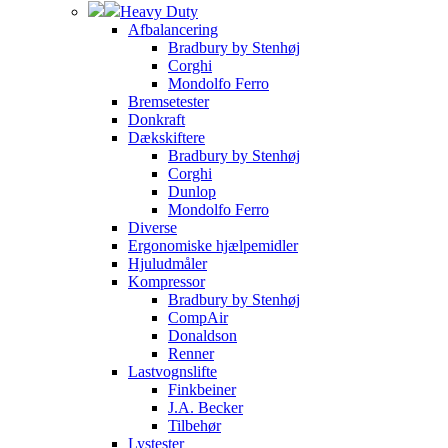
Heavy Duty
Afbalancering
Bradbury by Stenhøj
Corghi
Mondolfo Ferro
Bremsetester
Donkraft
Dækskiftere
Bradbury by Stenhøj
Corghi
Dunlop
Mondolfo Ferro
Diverse
Ergonomiske hjælpemidler
Hjuludmåler
Kompressor
Bradbury by Stenhøj
CompAir
Donaldson
Renner
Lastvognslifte
Finkbeiner
J.A. Becker
Tilbehør
Lystester