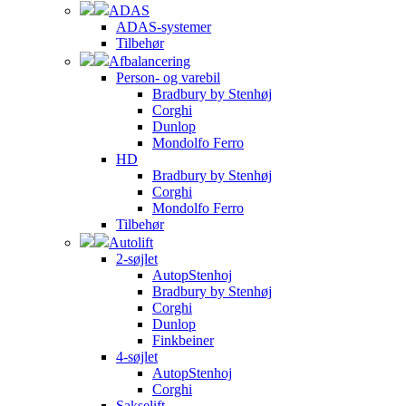
ADAS
ADAS-systemer
Tilbehør
Afbalancering
Person- og varebil
Bradbury by Stenhøj
Corghi
Dunlop
Mondolfo Ferro
HD
Bradbury by Stenhøj
Corghi
Mondolfo Ferro
Tilbehør
Autolift
2-søjlet
AutopStenhoj
Bradbury by Stenhøj
Corghi
Dunlop
Finkbeiner
4-søjlet
AutopStenhoj
Corghi
Sakselift