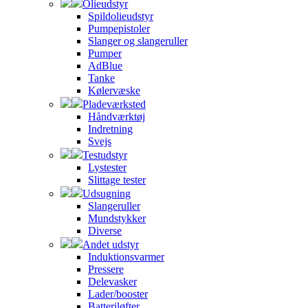
Olieudstyr
Spildolieudstyr
Pumpepistoler
Slanger og slangeruller
Pumper
AdBlue
Tanke
Kølervæske
Pladeværksted
Håndværktøj
Indretning
Svejs
Testudstyr
Lystester
Slittage tester
Udsugning
Slangeruller
Mundstykker
Diverse
Andet udstyr
Induktionsvarmer
Pressere
Delevasker
Lader/booster
Batteriløfter