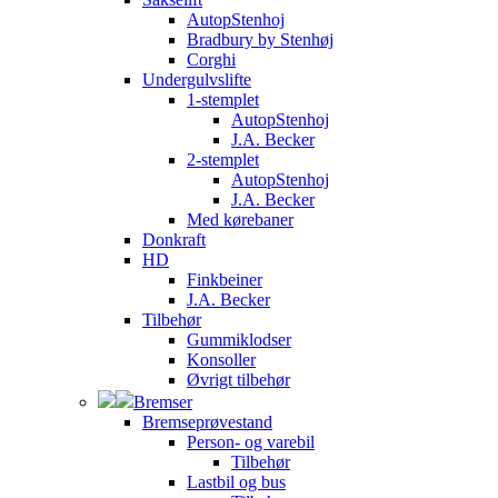
AutopStenhoj
Bradbury by Stenhøj
Corghi
Undergulvslifte
1-stemplet
AutopStenhoj
J.A. Becker
2-stemplet
AutopStenhoj
J.A. Becker
Med kørebaner
Donkraft
HD
Finkbeiner
J.A. Becker
Tilbehør
Gummiklodser
Konsoller
Øvrigt tilbehør
Bremser
Bremseprøvestand
Person- og varebil
Tilbehør
Lastbil og bus