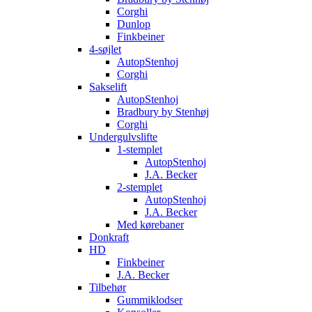
Corghi
Dunlop
Finkbeiner
4-søjlet
AutopStenhoj
Corghi
Sakselift
AutopStenhoj
Bradbury by Stenhøj
Corghi
Undergulvslifte
1-stemplet
AutopStenhoj
J.A. Becker
2-stemplet
AutopStenhoj
J.A. Becker
Med kørebaner
Donkraft
HD
Finkbeiner
J.A. Becker
Tilbehør
Gummiklodser