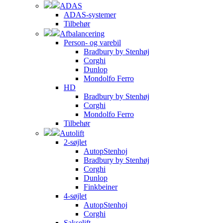
ADAS
ADAS-systemer
Tilbehør
Afbalancering
Person- og varebil
Bradbury by Stenhøj
Corghi
Dunlop
Mondolfo Ferro
HD
Bradbury by Stenhøj
Corghi
Mondolfo Ferro
Tilbehør
Autolift
2-søjlet
AutopStenhoj
Bradbury by Stenhøj
Corghi
Dunlop
Finkbeiner
4-søjlet
AutopStenhoj
Corghi
Sakselift