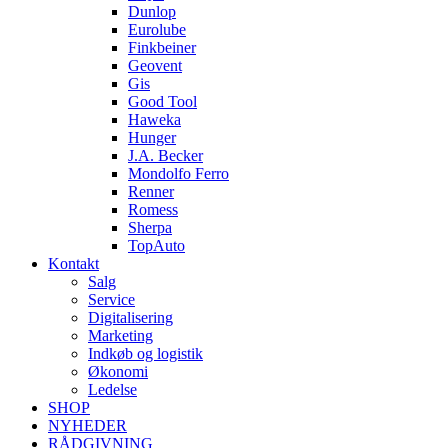
Dunlop
Eurolube
Finkbeiner
Geovent
Gis
Good Tool
Haweka
Hunger
J.A. Becker
Mondolfo Ferro
Renner
Romess
Sherpa
TopAuto
Kontakt
Salg
Service
Digitalisering
Marketing
Indkøb og logistik
Økonomi
Ledelse
SHOP
NYHEDER
RÅDGIVNING