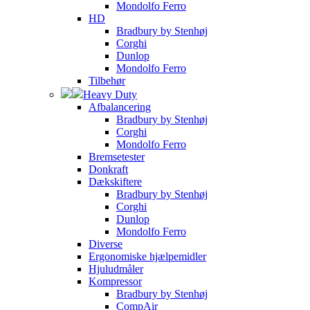
Mondolfo Ferro
HD
Bradbury by Stenhøj
Corghi
Dunlop
Mondolfo Ferro
Tilbehør
Heavy Duty
Afbalancering
Bradbury by Stenhøj
Corghi
Mondolfo Ferro
Bremsetester
Donkraft
Dækskiftere
Bradbury by Stenhøj
Corghi
Dunlop
Mondolfo Ferro
Diverse
Ergonomiske hjælpemidler
Hjuludmåler
Kompressor
Bradbury by Stenhøj
CompAir