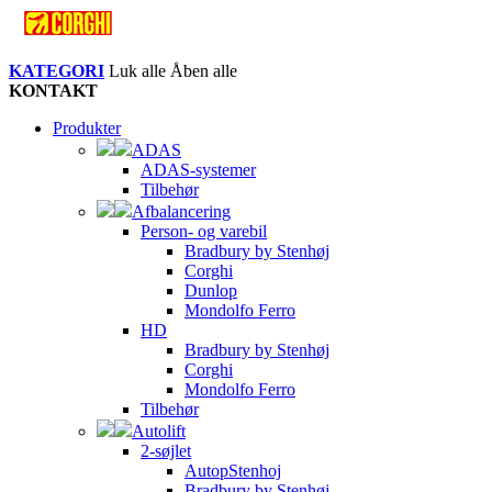
KATEGORI
Luk alle
Åben alle
KONTAKT
Produkter
ADAS
ADAS-systemer
Tilbehør
Afbalancering
Person- og varebil
Bradbury by Stenhøj
Corghi
Dunlop
Mondolfo Ferro
HD
Bradbury by Stenhøj
Corghi
Mondolfo Ferro
Tilbehør
Autolift
2-søjlet
AutopStenhoj
Bradbury by Stenhøj