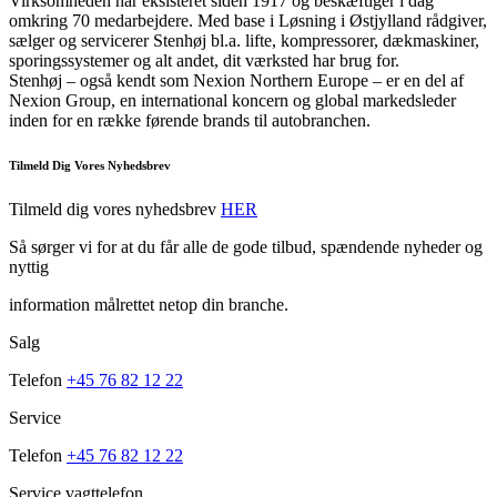
Virksomheden har eksisteret siden 1917 og beskæftiger i dag
omkring 70 medarbejdere. Med base i Løsning i Østjylland rådgiver,
sælger og servicerer Stenhøj bl.a. lifte, kompressorer, dækmaskiner,
sporingssystemer og alt andet, dit værksted har brug for.
Stenhøj – også kendt som Nexion Northern Europe – er en del af
Nexion Group, en international koncern og global markedsleder
inden for en række førende brands til autobranchen.
Tilmeld Dig Vores Nyhedsbrev
Tilmeld dig vores nyhedsbrev
HER
Så sørger vi for at du får alle de gode tilbud, spændende nyheder og
nyttig
information målrettet netop din branche.
Salg
Telefon
+45 76 82 12 22
Service
Telefon
+45 76 82 12 22
Service vagttelefon