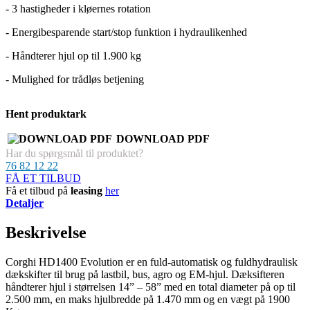
- 3 hastigheder i kløernes rotation
- Energibesparende start/stop funktion i hydraulikenhed
- Håndterer hjul op til 1.900 kg
- Mulighed for trådløs betjening
Hent produktark
DOWNLOAD PDF
Har du spørgsmål til produktet?
76 82 12 22
FÅ ET TILBUD
Få et tilbud på
leasing
her
Detaljer
Beskrivelse
Corghi HD1400 Evolution er en fuld-automatisk og fuldhydraulisk
dækskifter til brug på lastbil, bus, agro og EM-hjul. Dæksifteren
håndterer hjul i størrelsen 14” – 58” med en total diameter på op til
2.500 mm, en maks hjulbredde på 1.470 mm og en vægt på 1900