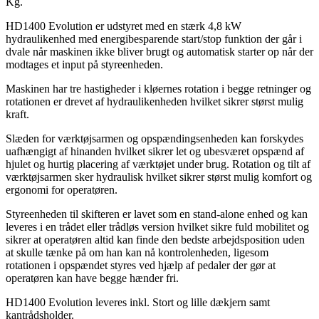
Kg.
HD1400 Evolution er udstyret med en stærk 4,8 kW
hydraulikenhed med energibesparende start/stop funktion der går i
dvale når maskinen ikke bliver brugt og automatisk starter op når der
modtages et input på styreenheden.
Maskinen har tre hastigheder i kløernes rotation i begge retninger og
rotationen er drevet af hydraulikenheden hvilket sikrer størst mulig
kraft.
Slæden for værktøjsarmen og opspændingsenheden kan forskydes
uafhængigt af hinanden hvilket sikrer let og ubesværet opspænd af
hjulet og hurtig placering af værktøjet under brug. Rotation og tilt af
værktøjsarmen sker hydraulisk hvilket sikrer størst mulig komfort og
ergonomi for operatøren.
Styreenheden til skifteren er lavet som en stand-alone enhed og kan
leveres i en trådet eller trådløs version hvilket sikre fuld mobilitet og
sikrer at operatøren altid kan finde den bedste arbejdsposition uden
at skulle tænke på om han kan nå kontrolenheden, ligesom
rotationen i opspændet styres ved hjælp af pedaler der gør at
operatøren kan have begge hænder fri.
HD1400 Evolution leveres inkl. Stort og lille dækjern samt
kantrådsholder.