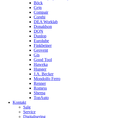
Böck
Cejn
Compair
Corghi
DEA Worklab
Donaldson
DQN
Dunlop
Eurolube
Finkbeiner
Geovent
Gis
Good Tool
Haweka
Hunger
J.A. Becker
Mondolfo Ferro
Renner
Romess
Sherpa
TopAuto
Kontakt
Salg
Service
Digitalisering