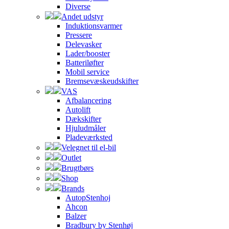
Diverse
Andet udstyr
Induktionsvarmer
Pressere
Delevasker
Lader/booster
Batteriløfter
Mobil service
Bremsevæskeudskifter
VAS
Afbalancering
Autolift
Dækskifter
Hjuludmåler
Pladeværksted
Velegnet til el-bil
Outlet
Brugtbørs
Shop
Brands
AutopStenhoj
Ahcon
Balzer
Bradbury by Stenhøj