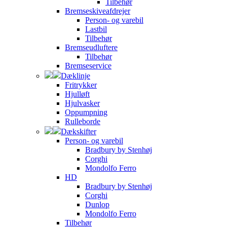
Tilbehør
Bremseskiveafdrejer
Person- og varebil
Lastbil
Tilbehør
Bremseudluftere
Tilbehør
Bremseservice
Dæklinje
Fritrykker
Hjulløft
Hjulvasker
Oppumpning
Rulleborde
Dækskifter
Person- og varebil
Bradbury by Stenhøj
Corghi
Mondolfo Ferro
HD
Bradbury by Stenhøj
Corghi
Dunlop
Mondolfo Ferro
Tilbehør