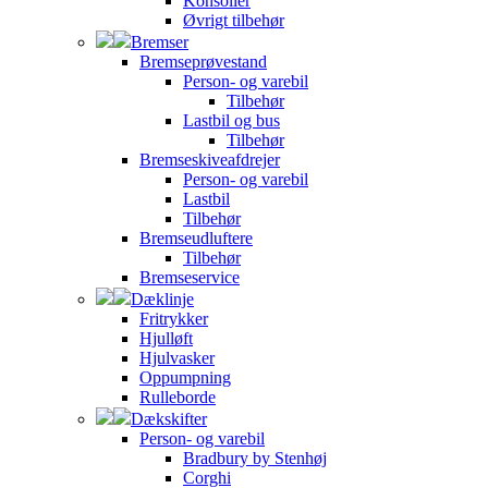
Konsoller
Øvrigt tilbehør
Bremser
Bremseprøvestand
Person- og varebil
Tilbehør
Lastbil og bus
Tilbehør
Bremseskiveafdrejer
Person- og varebil
Lastbil
Tilbehør
Bremseudluftere
Tilbehør
Bremseservice
Dæklinje
Fritrykker
Hjulløft
Hjulvasker
Oppumpning
Rulleborde
Dækskifter
Person- og varebil
Bradbury by Stenhøj
Corghi