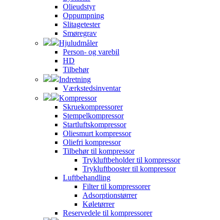
Olieudstyr
Oppumpning
Slitagetester
Smøregrav
Hjuludmåler
Person- og varebil
HD
Tilbehør
Indretning
Værkstedsinventar
Kompressor
Skruekompressorer
Stempelkompressor
Startluftskompressor
Oliesmurt kompressor
Oliefri kompressor
Tilbehør til kompressor
Trykluftbeholder til kompressor
Trykluftbooster til kompressor
Luftbehandling
Filter til kompressorer
Adsorptionstørrer
Køletørrer
Reservedele til kompressorer