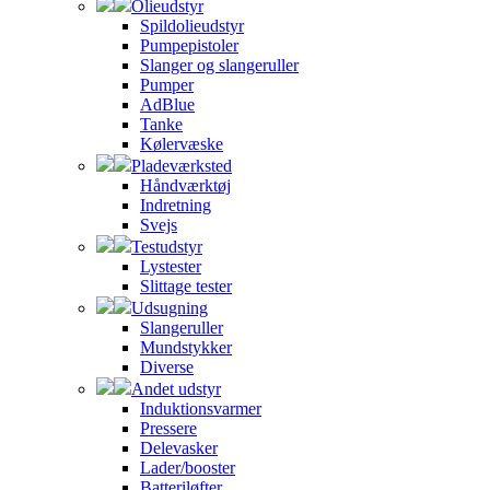
Olieudstyr
Spildolieudstyr
Pumpepistoler
Slanger og slangeruller
Pumper
AdBlue
Tanke
Kølervæske
Pladeværksted
Håndværktøj
Indretning
Svejs
Testudstyr
Lystester
Slittage tester
Udsugning
Slangeruller
Mundstykker
Diverse
Andet udstyr
Induktionsvarmer
Pressere
Delevasker
Lader/booster
Batteriløfter