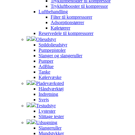
Trykluftbeholder til kompressor
Trykluftbooster til kompressor
Luftbehandling
Filter til kompressorer
Adsorptionstørrer
Køletørrer
Reservedele til kompressorer
Olieudstyr
Spildolieudstyr
Pumpepistoler
Slanger og slangeruller
Pumper
AdBlue
Tanke
Kølervæske
Pladeværksted
Håndværktøj
Indretning
Svejs
Testudstyr
Lystester
Slittage tester
Udsugning
Slangeruller
Mundstykker