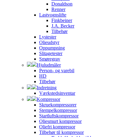
Donaldson
Renner
Lastvognslifte
Finkbeiner
J.A. Becker
Tilbehør
Lystester
Olieudstyr
Oppumpning
Slitagetester
Smøregrav
Hjuludmåler
Person- og varebil
HD
Tilbehør
Indretning
Værkstedsinventar
Kompressor
Skruekompressorer
Stempelkompressor
Startluftskompressor
Oliesmurt kompressor
Oliefri kompressor
Tilbehør til kompressor