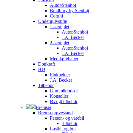
AutopStenhoj
Bradbury by Stenhøj
Corghi
Undergulvslifte
1-stemplet
AutopStenhoj
J.A. Becker
2-stemplet
AutopStenhoj
J.A. Becker
Med kørebaner
Donkraft
HD
Finkbeiner
J.A. Becker
Tilbehør
Gummiklodser
Konsoller
Øvrigt tilbehør
Bremser
Bremseprøvestand
Person- og varebil
Tilbehør
Lastbil og bus