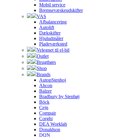
Mobil service
Bremsevæskeudskifter
VAS
Afbalancering
Autolift
Dækskifter
Hjuludmåler
Pladeværksted
Velegnet til el-bil
Outlet
Brugtbørs
Shop
Brands
AutopStenhoj
Ahcon
Balzer
Bradbury by Stenhøj
Böck
Cejn
Compair
Corghi
DEA Worklab
Donaldson
DQN