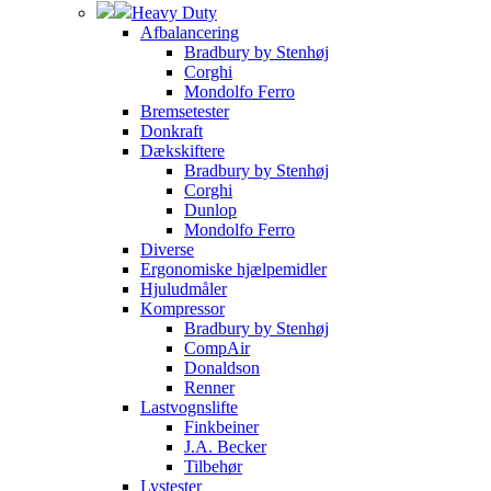
Heavy Duty
Afbalancering
Bradbury by Stenhøj
Corghi
Mondolfo Ferro
Bremsetester
Donkraft
Dækskiftere
Bradbury by Stenhøj
Corghi
Dunlop
Mondolfo Ferro
Diverse
Ergonomiske hjælpemidler
Hjuludmåler
Kompressor
Bradbury by Stenhøj
CompAir
Donaldson
Renner
Lastvognslifte
Finkbeiner
J.A. Becker
Tilbehør
Lystester