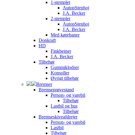
1-stemplet
AutopStenhoj
J.A. Becker
2-stemplet
AutopStenhoj
J.A. Becker
Med kørebaner
Donkraft
HD
Finkbeiner
J.A. Becker
Tilbehør
Gummiklodser
Konsoller
Øvrigt tilbehør
Bremser
Bremseprøvestand
Person- og varebil
Tilbehør
Lastbil og bus
Tilbehør
Bremseskiveafdrejer
Person- og varebil
Lastbil
Tilbehør