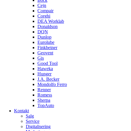
Böck
Cejn
Compair
Corghi
DEA Worklab
Donaldson
DQN
Dunlop
Eurolube
Finkbeiner
Geovent
Gis
Good Tool
Haweka
Hunger
J.A. Becker
Mondolfo Ferro
Renner
Romess
Sherpa
TopAuto
Kontakt
Salg
Service
Digitalisering