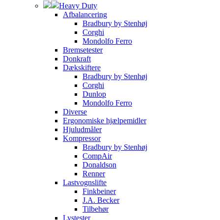
Heavy Duty
Afbalancering
Bradbury by Stenhøj
Corghi
Mondolfo Ferro
Bremsetester
Donkraft
Dækskiftere
Bradbury by Stenhøj
Corghi
Dunlop
Mondolfo Ferro
Diverse
Ergonomiske hjælpemidler
Hjuludmåler
Kompressor
Bradbury by Stenhøj
CompAir
Donaldson
Renner
Lastvognslifte
Finkbeiner
J.A. Becker
Tilbehør
Lystester