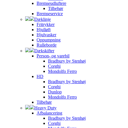
Bremseudluftere
Tilbehør
Bremseservice
Dæklinje
Fritrykker
Hjulløft
Hjulvasker
Oppumpning
Rulleborde
Dækskifter
Person- og varebil
Bradbury by Stenhøj
Corghi
Mondolfo Ferro
HD
Bradbury by Stenhøj
Corghi
Dunlop
Mondolfo Ferro
Tilbehør
Heavy Duty
Afbalancering
Bradbury by Stenhøj
Corghi