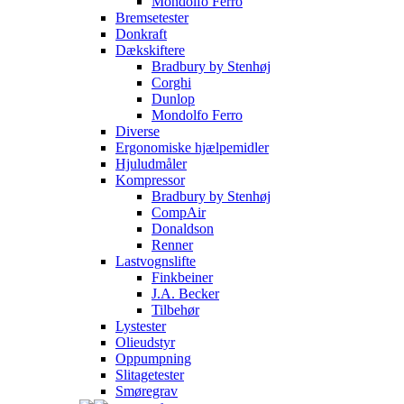
Mondolfo Ferro
Bremsetester
Donkraft
Dækskiftere
Bradbury by Stenhøj
Corghi
Dunlop
Mondolfo Ferro
Diverse
Ergonomiske hjælpemidler
Hjuludmåler
Kompressor
Bradbury by Stenhøj
CompAir
Donaldson
Renner
Lastvognslifte
Finkbeiner
J.A. Becker
Tilbehør
Lystester
Olieudstyr
Oppumpning
Slitagetester
Smøregrav