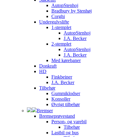
AutopStenhoj
Bradbury by Stenhøj
Corghi
Undergulvslifte
1-stemplet
AutopStenhoj
J.A. Becker
2-stemplet
AutopStenhoj
J.A. Becker
Med kørebaner
Donkraft
HD
Finkbeiner
J.A. Becker
Tilbehør
Gummiklodser
Konsoller
Øvrigt tilbehør
Bremser
Bremseprøvestand
Person- og varebil
Tilbehør
Lastbil og bus