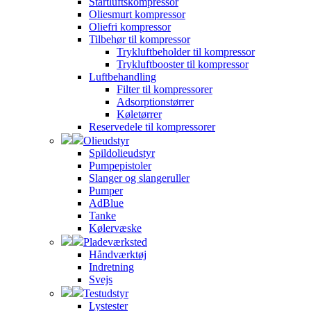
Startluftskompressor
Oliesmurt kompressor
Oliefri kompressor
Tilbehør til kompressor
Trykluftbeholder til kompressor
Trykluftbooster til kompressor
Luftbehandling
Filter til kompressorer
Adsorptionstørrer
Køletørrer
Reservedele til kompressorer
Olieudstyr
Spildolieudstyr
Pumpepistoler
Slanger og slangeruller
Pumper
AdBlue
Tanke
Kølervæske
Pladeværksted
Håndværktøj
Indretning
Svejs
Testudstyr
Lystester