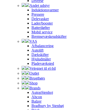
Diverse
Andet udstyr
Induktionsvarmer
Pressere
Delevasker
Lader/booster
Batteriløfter
Mobil service
Bremsevæskeudskifter
VAS
Afbalancering
Autolift
Dækskifter
Hjuludmåler
Pladeværksted
Velegnet til el-bil
Outlet
Brugtbørs
Shop
Brands
AutopStenhoj
Ahcon
Balzer
Bradbury by Stenhøj