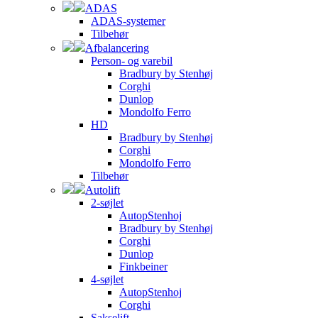
ADAS
ADAS-systemer
Tilbehør
Afbalancering
Person- og varebil
Bradbury by Stenhøj
Corghi
Dunlop
Mondolfo Ferro
HD
Bradbury by Stenhøj
Corghi
Mondolfo Ferro
Tilbehør
Autolift
2-søjlet
AutopStenhoj
Bradbury by Stenhøj
Corghi
Dunlop
Finkbeiner
4-søjlet
AutopStenhoj
Corghi
Sakselift