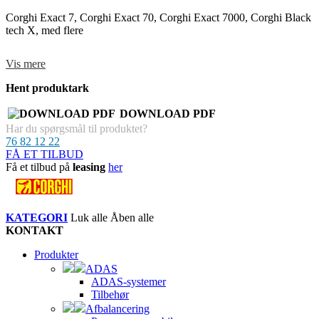
Corghi Exact 7, Corghi Exact 70, Corghi Exact 7000, Corghi Black
tech X, med flere
Vis mere
Varenummer (1 stk.):
Ll2005270
Hent produktark
DOWNLOAD PDF
Har du spørgsmål til produktet?
76 82 12 22
FÅ ET TILBUD
Få et tilbud på
leasing
her
KATEGORI
Luk alle
Åben alle
KONTAKT
Produkter
ADAS
ADAS-systemer
Tilbehør
Afbalancering