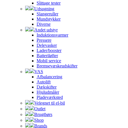
Slittage tester
Udsugning
Slangeruller
Mundstykker
Diverse
Andet udstyr
Induktionsvarmer
Pressere
Delevasker
Lader/booster
Batteriløfter
Mobil service
Bremsevæskeudskifter
VAS
Afbalancering
Autolift
Dækskifter
Hjuludmåler
Pladeværksted
Velegnet til el-bil
Outlet
Brugtbørs
Shop
Brands