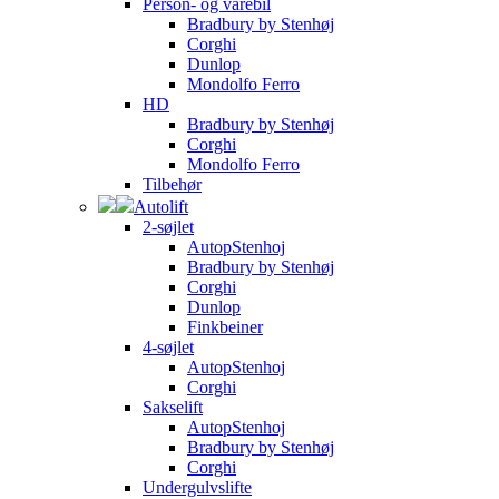
Person- og varebil
Bradbury by Stenhøj
Corghi
Dunlop
Mondolfo Ferro
HD
Bradbury by Stenhøj
Corghi
Mondolfo Ferro
Tilbehør
Autolift
2-søjlet
AutopStenhoj
Bradbury by Stenhøj
Corghi
Dunlop
Finkbeiner
4-søjlet
AutopStenhoj
Corghi
Sakselift
AutopStenhoj
Bradbury by Stenhøj
Corghi
Undergulvslifte