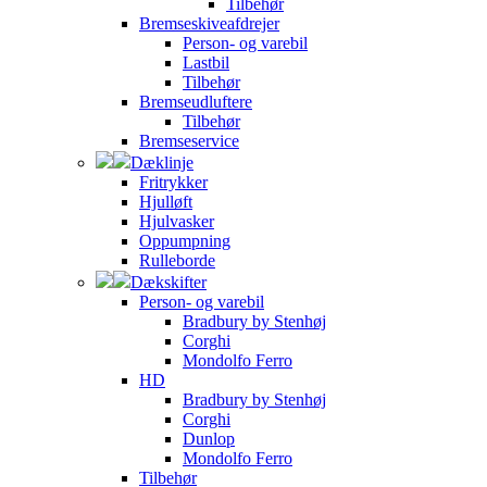
Tilbehør
Bremseskiveafdrejer
Person- og varebil
Lastbil
Tilbehør
Bremseudluftere
Tilbehør
Bremseservice
Dæklinje
Fritrykker
Hjulløft
Hjulvasker
Oppumpning
Rulleborde
Dækskifter
Person- og varebil
Bradbury by Stenhøj
Corghi
Mondolfo Ferro
HD
Bradbury by Stenhøj
Corghi
Dunlop
Mondolfo Ferro
Tilbehør