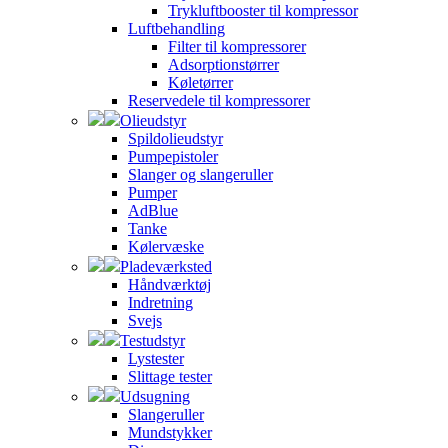
Trykluftbooster til kompressor
Luftbehandling
Filter til kompressorer
Adsorptionstørrer
Køletørrer
Reservedele til kompressorer
Olieudstyr
Spildolieudstyr
Pumpepistoler
Slanger og slangeruller
Pumper
AdBlue
Tanke
Kølervæske
Pladeværksted
Håndværktøj
Indretning
Svejs
Testudstyr
Lystester
Slittage tester
Udsugning
Slangeruller
Mundstykker