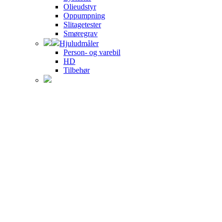
Olieudstyr
Oppumpning
Slitagetester
Smøregrav
Hjuludmåler
Person- og varebil
HD
Tilbehør