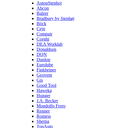
AutopStenhoj
Ahcon
Balzer
Bradbury by Stenhøj
Böck
Cejn
Compair
Corghi
DEA Worklab
Donaldson
DQN
Dunlop
Eurolube
Finkbeiner
Geovent
Gis
Good Tool
Haweka
Hunger
J.A. Becker
Mondolfo Ferro
Renner
Romess
Sherpa
TopAuto