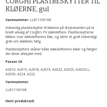
CORGHI PLASTBESKYTTER TIL
KLØERNE, gul
Varenummer:
LL811100108
Indvendig plastbeskytter til kløerne på drejeskamlen på et
bredt udvalg af Corghi's PV dækskiftere. Plastbeskytterne
klikkes over dækskifterens klør, og sikrer et godt indvendigt
greb om dækkets fælg.
Plastbeskyttere skåner både dækskifterens kløer og fælgen
der bliver arbejdet med.
Passer til:
A2010, A2015, A2018, A2019, A2022, A2025, A2025LL,
A2030, A224, A222
Varenummer:
LL811100108
Hent produktark