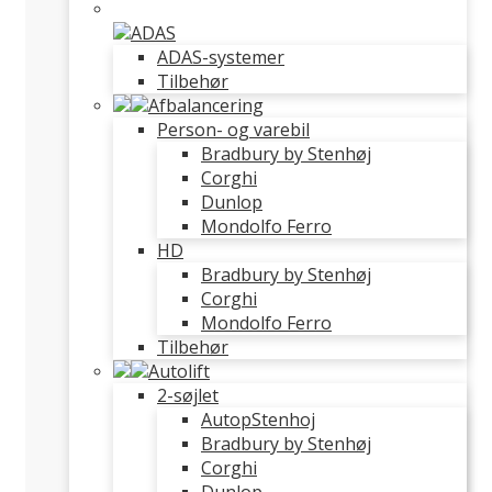
ADAS
ADAS-systemer
Tilbehør
Afbalancering
Person- og varebil
Bradbury by Stenhøj
Corghi
Dunlop
Mondolfo Ferro
HD
Bradbury by Stenhøj
Corghi
Mondolfo Ferro
Tilbehør
Autolift
2-søjlet
AutopStenhoj
Bradbury by Stenhøj
Corghi