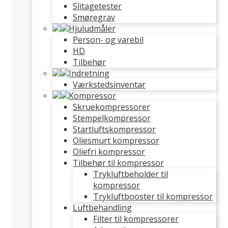
Slitagetester
Smøregrav
Hjuludmåler
Person- og varebil
HD
Tilbehør
Indretning
Værkstedsinventar
Kompressor
Skruekompressorer
Stempelkompressor
Startluftskompressor
Oliesmurt kompressor
Oliefri kompressor
Tilbehør til kompressor
Trykluftbeholder til
kompressor
Trykluftbooster til kompressor
Luftbehandling
Filter til kompressorer