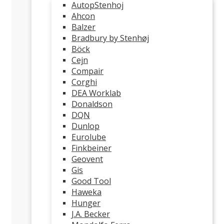
AutopStenhoj
Ahcon
Balzer
Bradbury by Stenhøj
Böck
Cejn
Compair
Corghi
DEA Worklab
Donaldson
DQN
Dunlop
Eurolube
Finkbeiner
Geovent
Gis
Good Tool
Haweka
Hunger
J.A. Becker