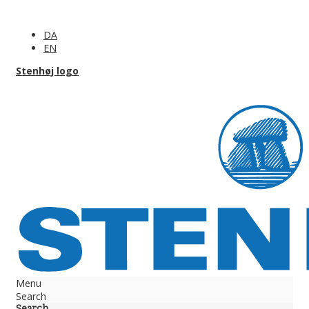
DA
EN
Stenhøj logo
Menu
Search
Search