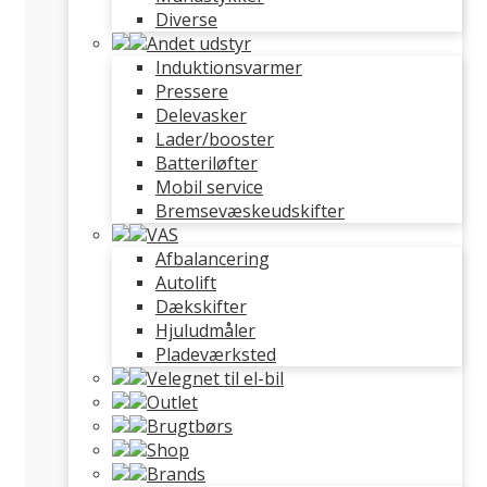
Diverse
Andet udstyr
Induktionsvarmer
Pressere
Delevasker
Lader/booster
Batteriløfter
Mobil service
Bremsevæskeudskifter
VAS
Afbalancering
Autolift
Dækskifter
Hjuludmåler
Pladeværksted
Velegnet til el-bil
Outlet
Brugtbørs
Shop
Brands