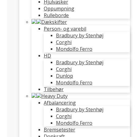
Hjulvasker
Oppumpning
Rulleborde
Dækskifter
Person- og varebil
Bradbury by Stenhøj
Corghi
Mondolfo Ferro
HD
Bradbury by Stenhøj
Corghi
Dunlop
Mondolfo Ferro
Tilbehør
Heavy Duty
Afbalancering
Bradbury by Stenhøj
Corghi
Mondolfo Ferro
Bremsetester
Donkraft