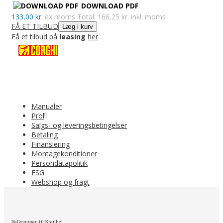
DOWNLOAD PDF
133,00 kr.
ex moms
Total: 166,25 kr. inkl. moms
FÅ ET TILBUD
Læg i kurv
Få et tilbud på
leasing
her
Manualer
Profil
Salgs- og leveringsbetingelser
Betaling
Finansiering
Montagekonditioner
Persondatapolitik
ESG
Webshop og fragt
Velkommen til Stenhøj