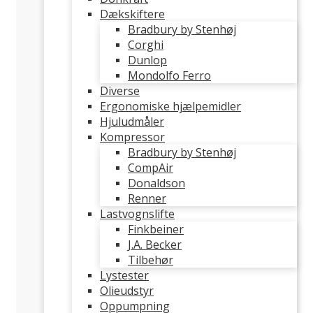
Dækskiftere
Bradbury by Stenhøj
Corghi
Dunlop
Mondolfo Ferro
Diverse
Ergonomiske hjælpemidler
Hjuludmåler
Kompressor
Bradbury by Stenhøj
CompAir
Donaldson
Renner
Lastvognslifte
Finkbeiner
J.A. Becker
Tilbehør
Lystester
Olieudstyr
Oppumpning