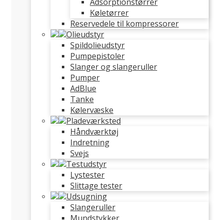
Adsorptionstørrer
Køletørrer
Reservedele til kompressorer
Olieudstyr
Spildolieudstyr
Pumpepistoler
Slanger og slangeruller
Pumper
AdBlue
Tanke
Kølervæske
Pladeværksted
Håndværktøj
Indretning
Svejs
Testudstyr
Lystester
Slittage tester
Udsugning
Slangeruller
Mundstykker