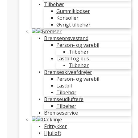
Tilbehør
Gummiklodser
Konsoller
Øvrigt tilbehør
Bremser
Bremseprøvestand
Person- og varebil
Tilbehør
Lastbil og bus
Tilbehør
Bremseskiveafdrejer
Person- og varebil
Lastbil
Tilbehør
Bremseudluftere
Tilbehør
Bremseservice
Dæklinje
Fritrykker
Hjulløft