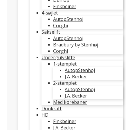
Dunlop
Finkbeiner
4-søjlet
AutopStenhoj
Corghi
Sakselift
AutopStenhoj
Bradbury by Stenhøj
Corghi
Undergulvslifte
1-stemplet
AutopStenhoj
J.A. Becker
2-stemplet
AutopStenhoj
J.A. Becker
Med kørebaner
Donkraft
HD
Finkbeiner
J.A. Becker