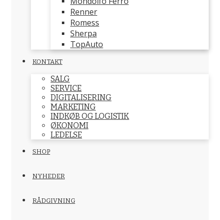
Mondolfo Ferro
Renner
Romess
Sherpa
TopAuto
KONTAKT
SALG
SERVICE
DIGITALISERING
MARKETING
INDKØB OG LOGISTIK
ØKONOMI
LEDELSE
SHOP
NYHEDER
RÅDGIVNING