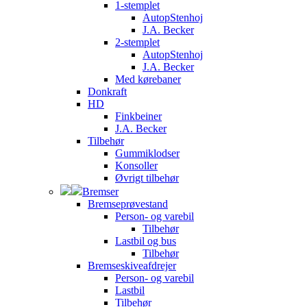
1-stemplet
AutopStenhoj
J.A. Becker
2-stemplet
AutopStenhoj
J.A. Becker
Med kørebaner
Donkraft
HD
Finkbeiner
J.A. Becker
Tilbehør
Gummiklodser
Konsoller
Øvrigt tilbehør
Bremser
Bremseprøvestand
Person- og varebil
Tilbehør
Lastbil og bus
Tilbehør
Bremseskiveafdrejer
Person- og varebil
Lastbil
Tilbehør