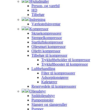
Hjuludmåler
Person- og varebil
HD
Tilbehør
Indretning
Værkstedsinventar
Kompressor
Skruekompressorer
Stempelkompressor
Startluftskompressor
Oliesmurt kompressor
Oliefri kompressor
Tilbehør til kompressor
Trykluftbeholder til kompressor
Trykluftbooster til kompressor
Luftbehandling
Filter til kompressorer
Adsorptionstørrer
Køletørrer
Reservedele til kompressorer
Olieudstyr
Spildolieudstyr
Pumpepistoler
Slanger og slangeruller
Pumper