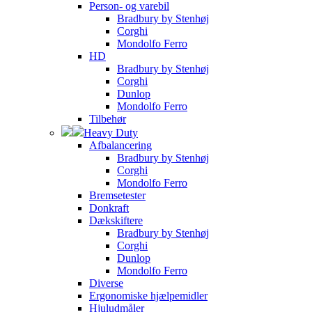
Person- og varebil
Bradbury by Stenhøj
Corghi
Mondolfo Ferro
HD
Bradbury by Stenhøj
Corghi
Dunlop
Mondolfo Ferro
Tilbehør
Heavy Duty
Afbalancering
Bradbury by Stenhøj
Corghi
Mondolfo Ferro
Bremsetester
Donkraft
Dækskiftere
Bradbury by Stenhøj
Corghi
Dunlop
Mondolfo Ferro
Diverse
Ergonomiske hjælpemidler
Hjuludmåler