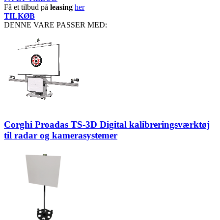
Få et tilbud på
leasing
her
TILKØB
DENNE VARE PASSER MED:
Corghi Proadas TS-3D Digital kalibreringsværktøj
til radar og kamerasystemer