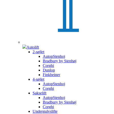
Autolift
2-søjlet
AutopStenhoj
Bradbury by Stenhøj
Corghi
Dunlop
Finkbeiner
4-søjlet
AutopStenhoj
Corghi
Sakselift
AutopStenhoj
Bradbury by Stenhøj
Corghi
Undergulvslifte