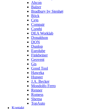
Ahcon
Balzer
Bradbury by Stenhøj
Böck
Cejn
Compair
Corghi
DEA Worklab
Donaldson
DQN
Dunlop
Eurolube
Finkbeiner
Geovent
Gis
Good Tool
Haweka
Hunger
J.A. Becker
Mondolfo Ferro
Renner
Romess
Sherpa
TopAuto
Kontakt