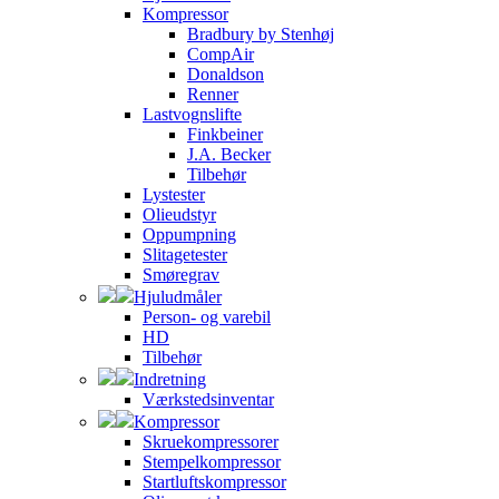
Kompressor
Bradbury by Stenhøj
CompAir
Donaldson
Renner
Lastvognslifte
Finkbeiner
J.A. Becker
Tilbehør
Lystester
Olieudstyr
Oppumpning
Slitagetester
Smøregrav
Hjuludmåler
Person- og varebil
HD
Tilbehør
Indretning
Værkstedsinventar
Kompressor
Skruekompressorer
Stempelkompressor
Startluftskompressor