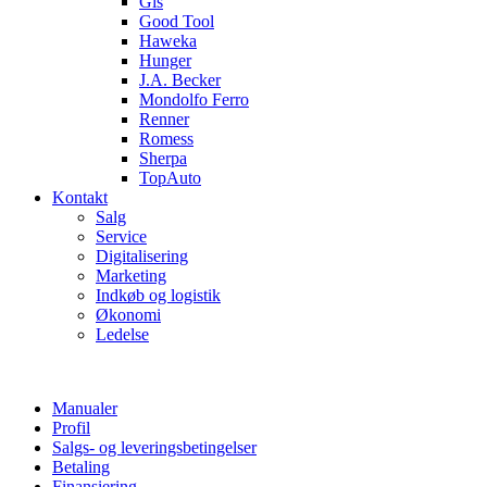
Gis
Good Tool
Haweka
Hunger
J.A. Becker
Mondolfo Ferro
Renner
Romess
Sherpa
TopAuto
Kontakt
Salg
Service
Digitalisering
Marketing
Indkøb og logistik
Økonomi
Ledelse
Manualer
Profil
Salgs- og leveringsbetingelser
Betaling
Finansiering