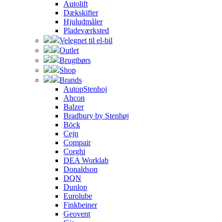
Autolift
Dækskifter
Hjuludmåler
Pladeværksted
Velegnet til el-bil
Outlet
Brugtbørs
Shop
Brands
AutopStenhoj
Ahcon
Balzer
Bradbury by Stenhøj
Böck
Cejn
Compair
Corghi
DEA Worklab
Donaldson
DQN
Dunlop
Eurolube
Finkbeiner
Geovent