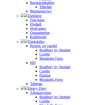
Bremseudluftere
Tilbehør
Bremseservice
Dæklinje
Fritrykker
Hjulløft
Hjulvasker
Oppumpning
Rulleborde
Dækskifter
Person- og varebil
Bradbury by Stenhøj
Corghi
Mondolfo Ferro
HD
Bradbury by Stenhøj
Corghi
Dunlop
Mondolfo Ferro
Tilbehør
Heavy Duty
Afbalancering
Bradbury by Stenhøj
Corghi