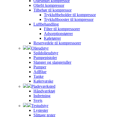
Oliesmurt kompressor
Oliefri kompressor
Tilbehør til kompressor
Trykluftbeholder til kompressor
Trykluftbooster til kompressor
Luftbehandling
Filter til kompressorer
Adsorptionstørrer
Køletørrer
Reservedele til kompressorer
Olieudstyr
Spildolieudstyr
Pumpepistoler
Slanger og slangeruller
Pumper
AdBlue
Tanke
Kølervæske
Pladeværksted
Håndværktøj
Indretning
Svejs
Testudstyr
Lystester
Slittage tester