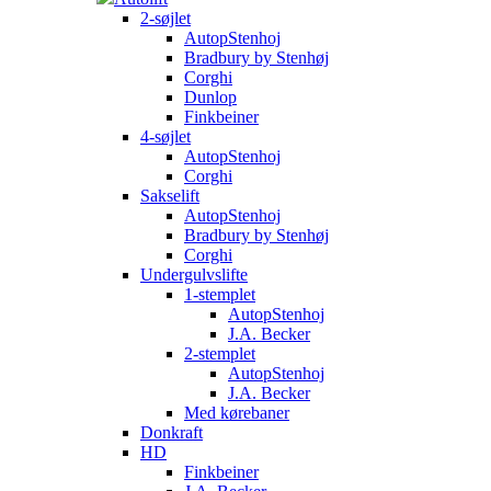
2-søjlet
AutopStenhoj
Bradbury by Stenhøj
Corghi
Dunlop
Finkbeiner
4-søjlet
AutopStenhoj
Corghi
Sakselift
AutopStenhoj
Bradbury by Stenhøj
Corghi
Undergulvslifte
1-stemplet
AutopStenhoj
J.A. Becker
2-stemplet
AutopStenhoj
J.A. Becker
Med kørebaner
Donkraft
HD
Finkbeiner