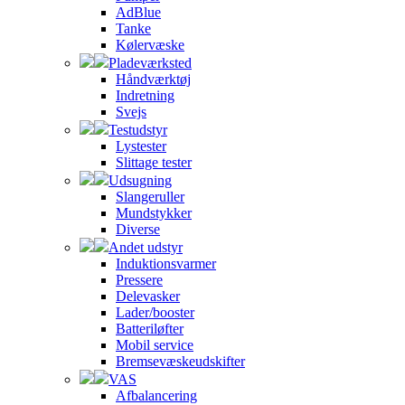
AdBlue
Tanke
Kølervæske
Pladeværksted
Håndværktøj
Indretning
Svejs
Testudstyr
Lystester
Slittage tester
Udsugning
Slangeruller
Mundstykker
Diverse
Andet udstyr
Induktionsvarmer
Pressere
Delevasker
Lader/booster
Batteriløfter
Mobil service
Bremsevæskeudskifter
VAS
Afbalancering