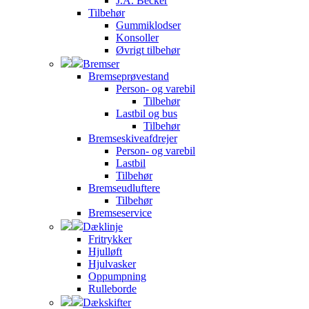
J.A. Becker
Tilbehør
Gummiklodser
Konsoller
Øvrigt tilbehør
Bremser
Bremseprøvestand
Person- og varebil
Tilbehør
Lastbil og bus
Tilbehør
Bremseskiveafdrejer
Person- og varebil
Lastbil
Tilbehør
Bremseudluftere
Tilbehør
Bremseservice
Dæklinje
Fritrykker
Hjulløft
Hjulvasker
Oppumpning
Rulleborde
Dækskifter