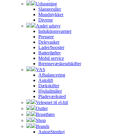
Udsugning
Slangeruller
Mundstykker
Diverse
Andet udstyr
Induktionsvarmer
Pressere
Delevasker
Lader/booster
Batteriløfter
Mobil service
Bremsevæskeudskifter
VAS
Afbalancering
Autolift
Dækskifter
Hjuludmåler
Pladeværksted
Velegnet til el-bil
Outlet
Brugtbørs
Shop
Brands
AutopStenhoj