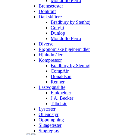
Mondolfo Ferro
Bremsetester
Donkraft
Dækskiftere
Bradbury by Stenhøj
Corghi
Dunlop
Mondolfo Ferro
Diverse
Ergonomiske hjælpemidler
Hjuludmåler
Kompressor
Bradbury by Stenhøj
CompAir
Donaldson
Renner
Lastvognslifte
Finkbeiner
J.A. Becker
Tilbehør
Lystester
Olieudstyr
Oppumpning
Slitagetester
Smøregrav