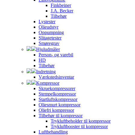
Finkbeiner
J.A. Becker
Tilbehør
Lystester
Olieudstyr
Oppumpning
Slitagetester
Smøregrav
Hjuludmåler
Person- og varebil
HD
Tilbehør
Indretning
Værkstedsinventar
Kompressor
Skruekompressorer
Stempelkompressor
Startluftskompressor
Oliesmurt kompressor
Oliefri kompressor
Tilbehør til kompressor
Trykluftbeholder til kompressor
Trykluftbooster til kompressor
Luftbehandling