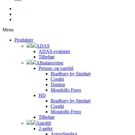
Menu
Produkter
ADAS
ADAS-systemer
Tilbehør
Afbalancering
Person- og varebil
Bradbury by Stenhøj
Corghi
Dunlop
Mondolfo Ferro
HD
Bradbury by Stenhøj
Corghi
Mondolfo Ferro
Tilbehør
Autolift
2-søjlet
AutopStenhoj