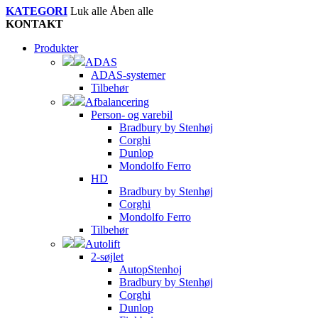
KATEGORI
Luk alle
Åben alle
KONTAKT
Produkter
ADAS
ADAS-systemer
Tilbehør
Afbalancering
Person- og varebil
Bradbury by Stenhøj
Corghi
Dunlop
Mondolfo Ferro
HD
Bradbury by Stenhøj
Corghi
Mondolfo Ferro
Tilbehør
Autolift
2-søjlet
AutopStenhoj
Bradbury by Stenhøj
Corghi
Dunlop