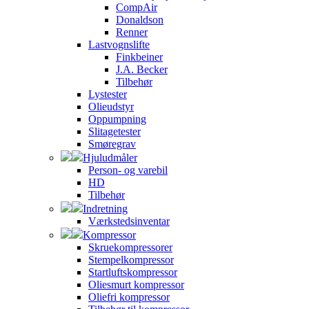
CompAir
Donaldson
Renner
Lastvognslifte
Finkbeiner
J.A. Becker
Tilbehør
Lystester
Olieudstyr
Oppumpning
Slitagetester
Smøregrav
Hjuludmåler
Person- og varebil
HD
Tilbehør
Indretning
Værkstedsinventar
Kompressor
Skruekompressorer
Stempelkompressor
Startluftskompressor
Oliesmurt kompressor
Oliefri kompressor