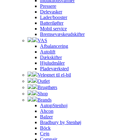
Induktionsvarmer
Pressere
Delevasker
Lader/booster
Batteriløfter
Mobil service
Bremsevæskeudskifter
VAS
Afbalancering
Autolift
Dækskifter
Hjuludmåler
Pladeværksted
Velegnet til el-bil
Outlet
Brugtbørs
Shop
Brands
AutopStenhoj
Ahcon
Balzer
Bradbury by Stenhøj
Böck
Cejn
Compair