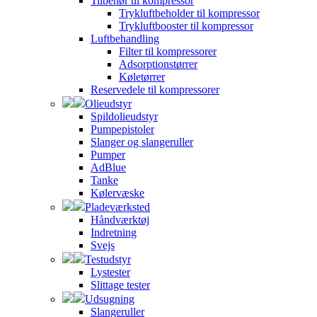
Tilbehør til kompressor
Trykluftbeholder til kompressor
Trykluftbooster til kompressor
Luftbehandling
Filter til kompressorer
Adsorptionstørrer
Køletørrer
Reservedele til kompressorer
Olieudstyr
Spildolieudstyr
Pumpepistoler
Slanger og slangeruller
Pumper
AdBlue
Tanke
Kølervæske
Pladeværksted
Håndværktøj
Indretning
Svejs
Testudstyr
Lystester
Slittage tester
Udsugning
Slangeruller