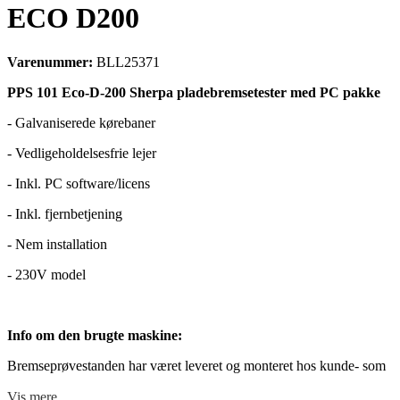
ECO D200
Varenummer:
BLL25371
PPS 101 Eco-D-200 Sherpa pladebremsetester med PC pakke
- Galvaniserede kørebaner
- Vedligeholdelsesfrie lejer
- Inkl. PC software/licens
- Inkl. fjernbetjening
- Nem installation
- 230V model
Info om den brugte maskine:
Bremseprøvestanden har været leveret og monteret hos kunde- som
efterfølgende har valgt at returnere den.
Vis mere