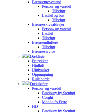
Bremseprøvestand
Person- og varebil
Tilbehør
Lastbil og bus
Tilbehør
Bremseskiveafdrejer
Person- og varebil
Lastbil
Tilbehør
Bremseudluftere
Tilbehør
Bremseservice
Dæklinje
Fritrykker
Hjulløft
Hjulvasker
Oppumpning
Rulleborde
Dækskifter
Person- og varebil
Bradbury by Stenhøj
Corghi
Mondolfo Ferro
HD
Bradbury by Stenhøj