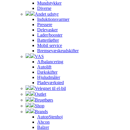
Mundstykker
Diverse
Andet udstyr
Induktionsvarmer
Pressere
Delevasker
Lader/booster
Batteriløfter
Mobil service
Bremsevæskeudskifter
VAS
Afbalancering
Autolift
Dækskifter
Hjuludmåler
Pladeværksted
Velegnet til el-bil
Outlet
Brugtbørs
Shop
Brands
AutopStenhoj
Ahcon
Balzer