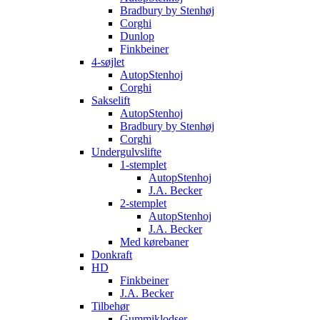
Bradbury by Stenhøj
Corghi
Dunlop
Finkbeiner
4-søjlet
AutopStenhoj
Corghi
Sakselift
AutopStenhoj
Bradbury by Stenhøj
Corghi
Undergulvslifte
1-stemplet
AutopStenhoj
J.A. Becker
2-stemplet
AutopStenhoj
J.A. Becker
Med kørebaner
Donkraft
HD
Finkbeiner
J.A. Becker
Tilbehør
Gummiklodser