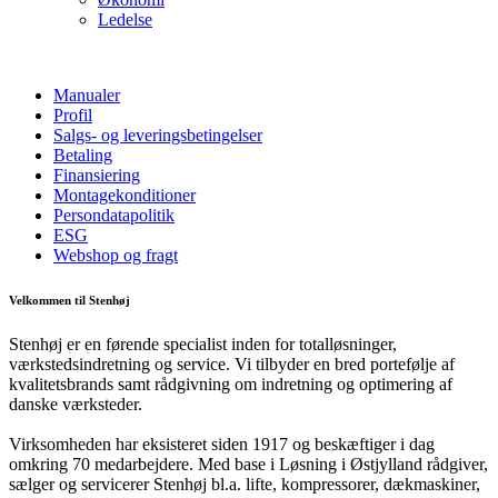
Ledelse
Manualer
Profil
Salgs- og leveringsbetingelser
Betaling
Finansiering
Montagekonditioner
Persondatapolitik
ESG
Webshop og fragt
Velkommen til Stenhøj
Stenhøj er en førende specialist inden for totalløsninger,
værkstedsindretning og service. Vi tilbyder en bred portefølje af
kvalitetsbrands samt rådgivning om indretning og optimering af
danske værksteder.
Virksomheden har eksisteret siden 1917 og beskæftiger i dag
omkring 70 medarbejdere. Med base i Løsning i Østjylland rådgiver,
sælger og servicerer Stenhøj bl.a. lifte, kompressorer, dækmaskiner,