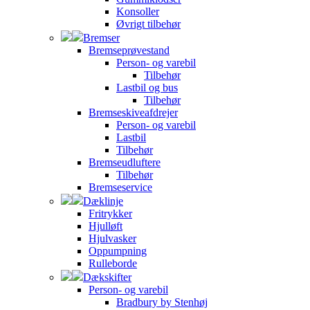
Konsoller
Øvrigt tilbehør
Bremser
Bremseprøvestand
Person- og varebil
Tilbehør
Lastbil og bus
Tilbehør
Bremseskiveafdrejer
Person- og varebil
Lastbil
Tilbehør
Bremseudluftere
Tilbehør
Bremseservice
Dæklinje
Fritrykker
Hjulløft
Hjulvasker
Oppumpning
Rulleborde
Dækskifter
Person- og varebil
Bradbury by Stenhøj