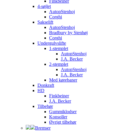
Finkbeiner
4-søjlet
AutopStenhoj
Corghi
Sakselift
AutopStenhoj
Bradbury by Stenhøj
Corghi
Undergulvslifte
1-stemplet
AutopStenhoj
J.A. Becker
2-stemplet
AutopStenhoj
J.A. Becker
Med kørebaner
Donkraft
HD
Finkbeiner
J.A. Becker
Tilbehør
Gummiklodser
Konsoller
Øvrigt tilbehør
Bremser