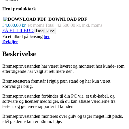
Bremsetesteren fremstår i rigtig pæn stand og har kun været
Hent produktark
kortvarigt i brug.
Bremseprøvestanden forbindes til din PC via. et usb-kabel, og
DOWNLOAD PDF
software og licenser medfølger, så du kan aflæse værdierne fra
34.000,00 kr.
ex moms
Total: 42.500,00 kr. inkl. moms
testen- og generere rapporter til kunden.
FÅ ET TILBUD
Læg i kurv
Få et tilbud på
leasing
her
Bremseprøvestanden monteres over gulv og tager meget lidt plads,
Detaljer
idét pladerne kun er 50mm. høje.
Beskrivelse
Læs vedhæftede datablad for mere information!
Leveres inkl. 3 måneders garanti.
Bremseprøvestanden har været leveret og monteret hos kunde- som
efterfølgende har valgt at returnere den.
Kontakt os her.
Bremsetesteren fremstår i rigtig pæn stand og har kun været
34.000 kr
Skarp pris
kortvarigt i brug.
Prisen er ekskl. moms, levering og montage.
Bremseprøvestanden forbindes til din PC via. et usb-kabel, og
software og licenser medfølger, så du kan aflæse værdierne fra
testen- og generere rapporter til kunden.
Generelt vedrørende brugt- og demovarer kan det forventes at
Bremseprøvestanden monteres over gulv og tager meget lidt plads,
udstyret kan have enkelte kosmetiske fejl, og købes som beset.
idét pladerne kun er 50mm. høje.
Alle priser er ekskl. moms, levering og montage.