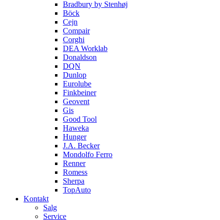
Bradbury by Stenhøj
Böck
Cejn
Compair
Corghi
DEA Worklab
Donaldson
DQN
Dunlop
Eurolube
Finkbeiner
Geovent
Gis
Good Tool
Haweka
Hunger
J.A. Becker
Mondolfo Ferro
Renner
Romess
Sherpa
TopAuto
Kontakt
Salg
Service