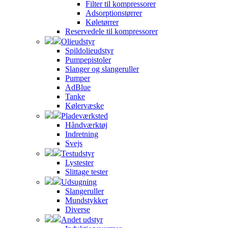
Filter til kompressorer
Adsorptionstørrer
Køletørrer
Reservedele til kompressorer
Olieudstyr
Spildolieudstyr
Pumpepistoler
Slanger og slangeruller
Pumper
AdBlue
Tanke
Kølervæske
Pladeværksted
Håndværktøj
Indretning
Svejs
Testudstyr
Lystester
Slittage tester
Udsugning
Slangeruller
Mundstykker
Diverse
Andet udstyr