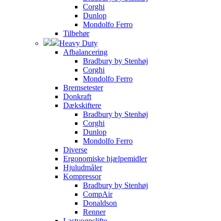
Corghi
Dunlop
Mondolfo Ferro
Tilbehør
Heavy Duty
Afbalancering
Bradbury by Stenhøj
Corghi
Mondolfo Ferro
Bremsetester
Donkraft
Dækskiftere
Bradbury by Stenhøj
Corghi
Dunlop
Mondolfo Ferro
Diverse
Ergonomiske hjælpemidler
Hjuludmåler
Kompressor
Bradbury by Stenhøj
CompAir
Donaldson
Renner
Lastvognslifte