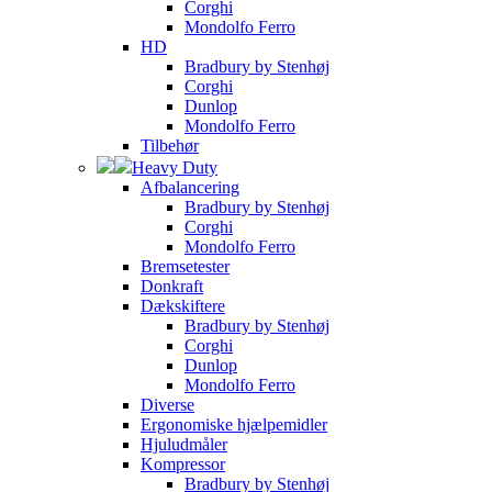
Corghi
Mondolfo Ferro
HD
Bradbury by Stenhøj
Corghi
Dunlop
Mondolfo Ferro
Tilbehør
Heavy Duty
Afbalancering
Bradbury by Stenhøj
Corghi
Mondolfo Ferro
Bremsetester
Donkraft
Dækskiftere
Bradbury by Stenhøj
Corghi
Dunlop
Mondolfo Ferro
Diverse
Ergonomiske hjælpemidler
Hjuludmåler
Kompressor
Bradbury by Stenhøj