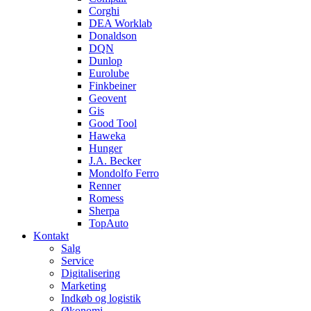
Corghi
DEA Worklab
Donaldson
DQN
Dunlop
Eurolube
Finkbeiner
Geovent
Gis
Good Tool
Haweka
Hunger
J.A. Becker
Mondolfo Ferro
Renner
Romess
Sherpa
TopAuto
Kontakt
Salg
Service
Digitalisering
Marketing
Indkøb og logistik
Økonomi