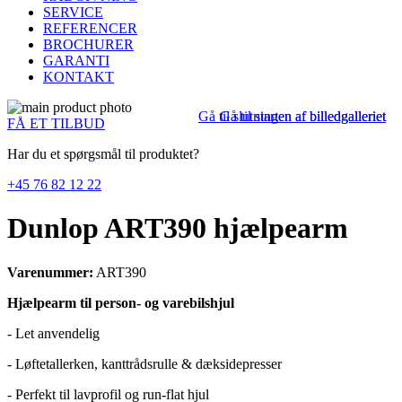
SERVICE
REFERENCER
BROCHURER
GARANTI
KONTAKT
Gå til slutningen af billedgalleriet
Gå til starten af billedgalleriet
FÅ ET TILBUD
Har du et spørgsmål til produktet?
+45 76 82 12 22
Dunlop ART390 hjælpearm
Varenummer:
ART390
Hjælpearm til person- og varebilshjul
- Let anvendelig
- Løftetallerken, kanttrådsrulle & dæksidepresser
- Perfekt til lavprofil og run-flat hjul