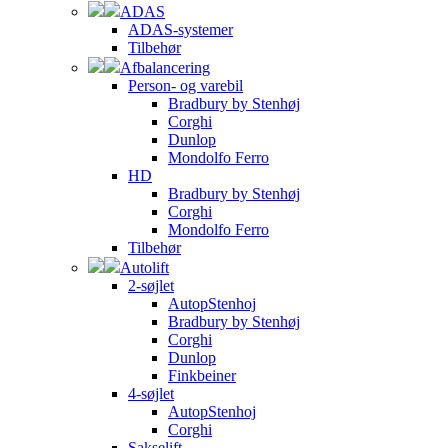
ADAS
ADAS-systemer
Tilbehør
Afbalancering
Person- og varebil
Bradbury by Stenhøj
Corghi
Dunlop
Mondolfo Ferro
HD
Bradbury by Stenhøj
Corghi
Mondolfo Ferro
Tilbehør
Autolift
2-søjlet
AutopStenhoj
Bradbury by Stenhøj
Corghi
Dunlop
Finkbeiner
4-søjlet
AutopStenhoj
Corghi
Sakselift