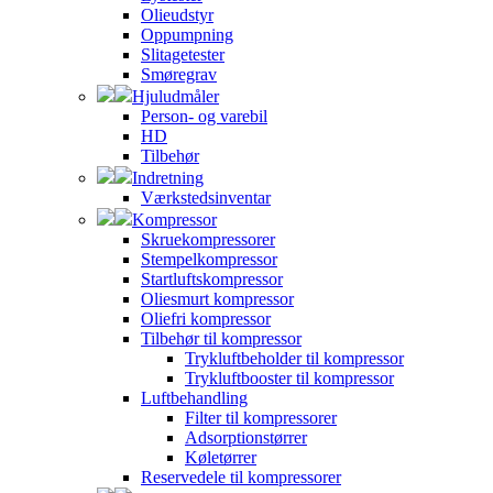
Olieudstyr
Oppumpning
Slitagetester
Smøregrav
Hjuludmåler
Person- og varebil
HD
Tilbehør
Indretning
Værkstedsinventar
Kompressor
Skruekompressorer
Stempelkompressor
Startluftskompressor
Oliesmurt kompressor
Oliefri kompressor
Tilbehør til kompressor
Trykluftbeholder til kompressor
Trykluftbooster til kompressor
Luftbehandling
Filter til kompressorer
Adsorptionstørrer
Køletørrer
Reservedele til kompressorer