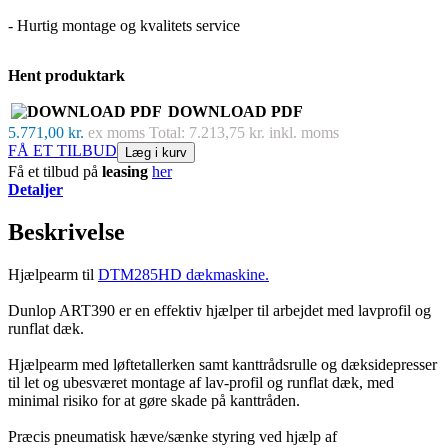
- Hurtig montage og kvalitets service
Hent produktark
DOWNLOAD PDF
5.771,00 kr.
ex moms
Total: 7.213,75 kr. inkl. moms
FÅ ET TILBUD
Læg i kurv
Få et tilbud på
leasing
her
Detaljer
Beskrivelse
Hjælpearm til
DTM285HD dækmaskine.
Dunlop ART390 er en effektiv hjælper til arbejdet med lavprofil og
runflat dæk.
Hjælpearm med løftetallerken samt kanttrådsrulle og dæksidepresser
til let og ubesværet montage af lav-profil og runflat dæk, med
minimal risiko for at gøre skade på kanttråden.
Præcis pneumatisk hæve/sænke styring ved hjælp af