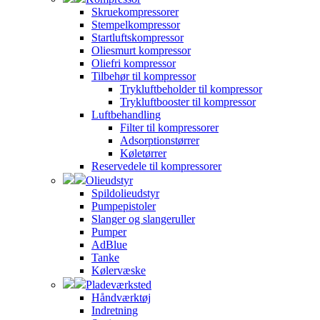
Skruekompressorer
Stempelkompressor
Startluftskompressor
Oliesmurt kompressor
Oliefri kompressor
Tilbehør til kompressor
Trykluftbeholder til kompressor
Trykluftbooster til kompressor
Luftbehandling
Filter til kompressorer
Adsorptionstørrer
Køletørrer
Reservedele til kompressorer
Olieudstyr
Spildolieudstyr
Pumpepistoler
Slanger og slangeruller
Pumper
AdBlue
Tanke
Kølervæske
Pladeværksted
Håndværktøj
Indretning