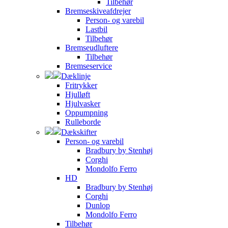
Tilbehør
Bremseskiveafdrejer
Person- og varebil
Lastbil
Tilbehør
Bremseudluftere
Tilbehør
Bremseservice
Dæklinje
Fritrykker
Hjulløft
Hjulvasker
Oppumpning
Rulleborde
Dækskifter
Person- og varebil
Bradbury by Stenhøj
Corghi
Mondolfo Ferro
HD
Bradbury by Stenhøj
Corghi
Dunlop
Mondolfo Ferro
Tilbehør