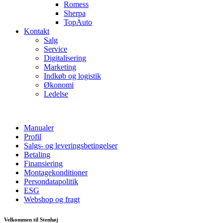
Romess
Sherpa
TopAuto
Kontakt
Salg
Service
Digitalisering
Marketing
Indkøb og logistik
Økonomi
Ledelse
Manualer
Profil
Salgs- og leveringsbetingelser
Betaling
Finansiering
Montagekonditioner
Persondatapolitik
ESG
Webshop og fragt
Velkommen til Stenhøj