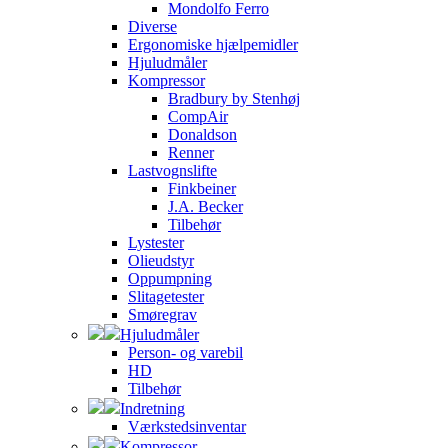
Mondolfo Ferro
Diverse
Ergonomiske hjælpemidler
Hjuludmåler
Kompressor
Bradbury by Stenhøj
CompAir
Donaldson
Renner
Lastvognslifte
Finkbeiner
J.A. Becker
Tilbehør
Lystester
Olieudstyr
Oppumpning
Slitagetester
Smøregrav
Hjuludmåler
Person- og varebil
HD
Tilbehør
Indretning
Værkstedsinventar
Kompressor