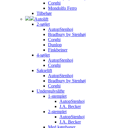
Corghi
Mondolfo Ferro
Tilbehør
Autolift
2-søjlet
AutopStenhoj
Bradbury by Stenhøj
Corghi
Dunlop
Finkbeiner
4-søjlet
AutopStenhoj
Corghi
Sakselift
AutopStenhoj
Bradbury by Stenhøj
Corghi
Undergulvslifte
1-stemplet
AutopStenhoj
J.A. Becker
2-stemplet
AutopStenhoj
J.A. Becker
Med kørebaner