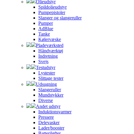
Olieudstyr
Spildolieudstyr
Pumpepistoler
Slanger og slangeruller
Pumper
AdBlue
Tanke
Kølervæske
Pladeværksted
Håndværktøj
Indretning
Svejs
Testudstyr
Lystester
Slittage tester
Udsugning
Slangeruller
Mundstykker
Diverse
Andet udstyr
Induktionsvarmer
Pressere
Delevasker
Lader/booster
Batteriløfter