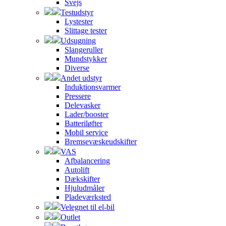
Svejs
Testudstyr
Lystester
Slittage tester
Udsugning
Slangeruller
Mundstykker
Diverse
Andet udstyr
Induktionsvarmer
Pressere
Delevasker
Lader/booster
Batteriløfter
Mobil service
Bremsevæskeudskifter
VAS
Afbalancering
Autolift
Dækskifter
Hjuludmåler
Pladeværksted
Velegnet til el-bil
Outlet