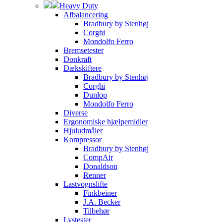
Heavy Duty
Afbalancering
Bradbury by Stenhøj
Corghi
Mondolfo Ferro
Bremsetester
Donkraft
Dækskiftere
Bradbury by Stenhøj
Corghi
Dunlop
Mondolfo Ferro
Diverse
Ergonomiske hjælpemidler
Hjuludmåler
Kompressor
Bradbury by Stenhøj
CompAir
Donaldson
Renner
Lastvognslifte
Finkbeiner
J.A. Becker
Tilbehør
Lystester