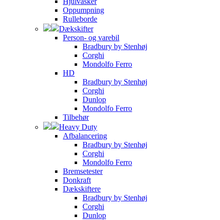
Hjulvasker
Oppumpning
Rulleborde
Dækskifter
Person- og varebil
Bradbury by Stenhøj
Corghi
Mondolfo Ferro
HD
Bradbury by Stenhøj
Corghi
Dunlop
Mondolfo Ferro
Tilbehør
Heavy Duty
Afbalancering
Bradbury by Stenhøj
Corghi
Mondolfo Ferro
Bremsetester
Donkraft
Dækskiftere
Bradbury by Stenhøj
Corghi
Dunlop