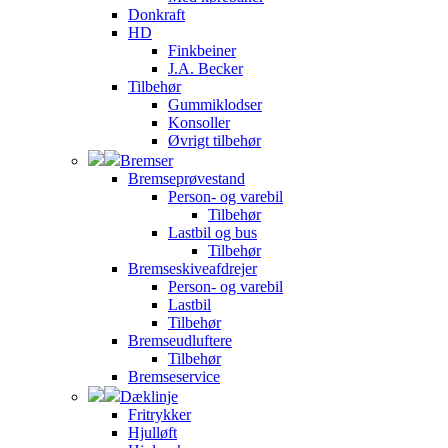
Donkraft
HD
Finkbeiner
J.A. Becker
Tilbehør
Gummiklodser
Konsoller
Øvrigt tilbehør
Bremser
Bremseprøvestand
Person- og varebil
Tilbehør
Lastbil og bus
Tilbehør
Bremseskiveafdrejer
Person- og varebil
Lastbil
Tilbehør
Bremseudluftere
Tilbehør
Bremseservice
Dæklinje
Fritrykker
Hjulløft