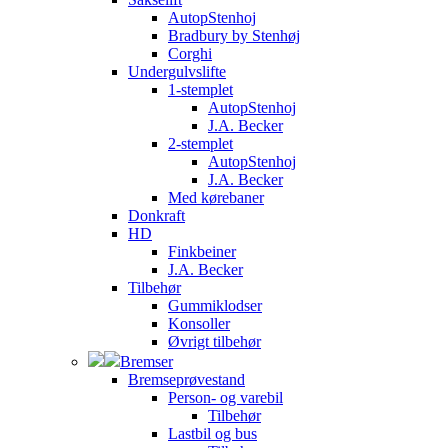
AutopStenhoj
Bradbury by Stenhøj
Corghi
Undergulvslifte
1-stemplet
AutopStenhoj
J.A. Becker
2-stemplet
AutopStenhoj
J.A. Becker
Med kørebaner
Donkraft
HD
Finkbeiner
J.A. Becker
Tilbehør
Gummiklodser
Konsoller
Øvrigt tilbehør
Bremser
Bremseprøvestand
Person- og varebil
Tilbehør
Lastbil og bus