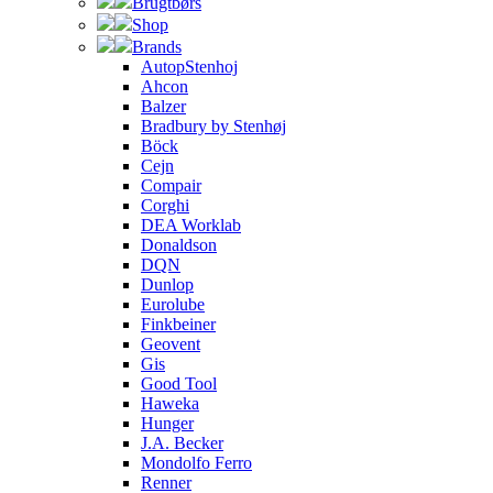
Brugtbørs
Shop
Brands
AutopStenhoj
Ahcon
Balzer
Bradbury by Stenhøj
Böck
Cejn
Compair
Corghi
DEA Worklab
Donaldson
DQN
Dunlop
Eurolube
Finkbeiner
Geovent
Gis
Good Tool
Haweka
Hunger
J.A. Becker
Mondolfo Ferro
Renner