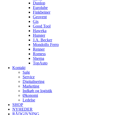
Dunlop
Eurolube
Finkbeiner
Geovent
Gis
Good Tool
Haweka
Hunger
J.A. Becker
Mondolfo Ferro
Renner
Romess
Sherpa
TopAuto
Kontakt
Salg
Service
Digitalisering
Marketing
Indkøb og logistik
Økonomi
Ledelse
SHOP
NYHEDER
RÅDGIVNING