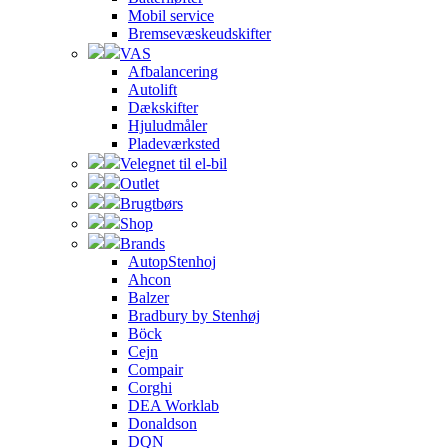
Mobil service
Bremsevæskeudskifter
VAS
Afbalancering
Autolift
Dækskifter
Hjuludmåler
Pladeværksted
Velegnet til el-bil
Outlet
Brugtbørs
Shop
Brands
AutopStenhoj
Ahcon
Balzer
Bradbury by Stenhøj
Böck
Cejn
Compair
Corghi
DEA Worklab
Donaldson
DQN