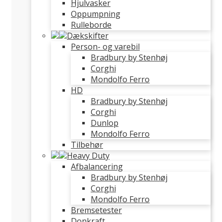
Hjulvasker
Oppumpning
Rulleborde
Dækskifter
Person- og varebil
Bradbury by Stenhøj
Corghi
Mondolfo Ferro
HD
Bradbury by Stenhøj
Corghi
Dunlop
Mondolfo Ferro
Tilbehør
Heavy Duty
Afbalancering
Bradbury by Stenhøj
Corghi
Mondolfo Ferro
Bremsetester
Donkraft