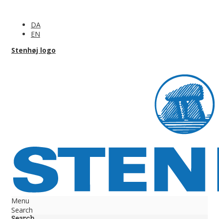
DA
EN
Stenhøj logo
Menu
Search
Search