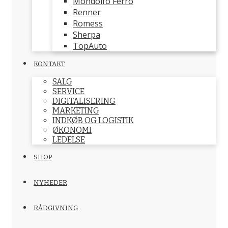
Mondolfo Ferro
Renner
Romess
Sherpa
TopAuto
KONTAKT
SALG
SERVICE
DIGITALISERING
MARKETING
INDKØB OG LOGISTIK
ØKONOMI
LEDELSE
SHOP
NYHEDER
RÅDGIVNING