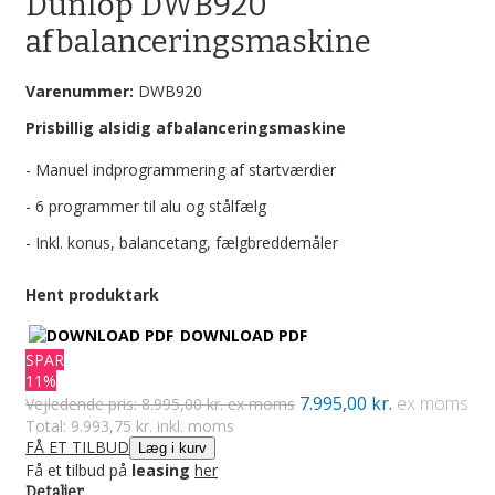
Dunlop DWB920
afbalanceringsmaskine
Varenummer:
DWB920
Prisbillig alsidig afbalanceringsmaskine
- Manuel indprogrammering af startværdier
- 6 programmer til alu og stålfælg
- Inkl. konus, balancetang, fælgbreddemåler
Hent produktark
DOWNLOAD PDF
SPAR
11%
7.995,00 kr.
ex moms
Vejledende pris: 8.995,00 kr. ex moms
Total: 9.993,75 kr. inkl. moms
FÅ ET TILBUD
Læg i kurv
Få et tilbud på
leasing
her
Detaljer