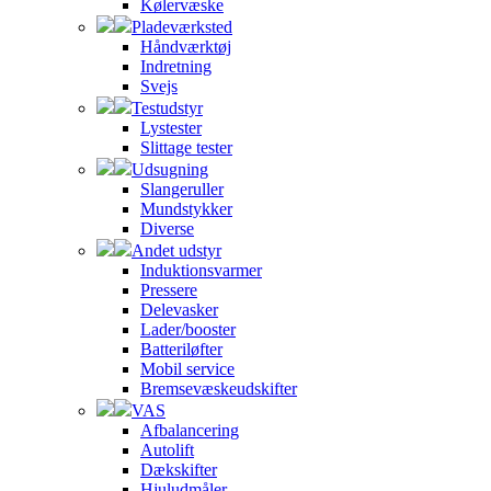
Kølervæske
Pladeværksted
Håndværktøj
Indretning
Svejs
Testudstyr
Lystester
Slittage tester
Udsugning
Slangeruller
Mundstykker
Diverse
Andet udstyr
Induktionsvarmer
Pressere
Delevasker
Lader/booster
Batteriløfter
Mobil service
Bremsevæskeudskifter
VAS
Afbalancering
Autolift
Dækskifter
Hjuludmåler