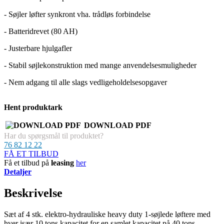
- Søjler løfter synkront vha. trådløs forbindelse
- Batteridrevet (80 AH)
- Justerbare hjulgafler
- Stabil søjlekonstruktion med mange anvendelsesmuligheder
- Nem adgang til alle slags vedligeholdelsesopgaver
Hent produktark
DOWNLOAD PDF
Har du spørgsmål til produktet?
76 82 12 22
FÅ ET TILBUD
Få et tilbud på
leasing
her
Detaljer
Beskrivelse
Sæt af 4 stk. elektro-hydrauliske heavy duty 1-søjlede løftere med
hver især 10 tons kapacitet for en samlet kapacitet på 40 tons.