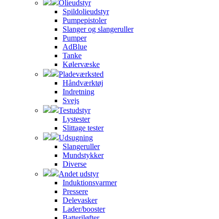
Olieudstyr
Spildolieudstyr
Pumpepistoler
Slanger og slangeruller
Pumper
AdBlue
Tanke
Kølervæske
Pladeværksted
Håndværktøj
Indretning
Svejs
Testudstyr
Lystester
Slittage tester
Udsugning
Slangeruller
Mundstykker
Diverse
Andet udstyr
Induktionsvarmer
Pressere
Delevasker
Lader/booster
Batteriløfter