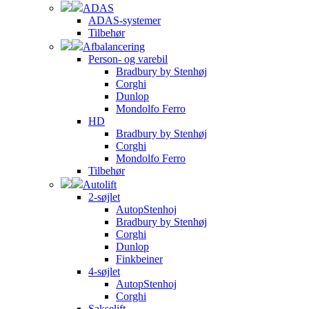
ADAS
ADAS-systemer
Tilbehør
Afbalancering
Person- og varebil
Bradbury by Stenhøj
Corghi
Dunlop
Mondolfo Ferro
HD
Bradbury by Stenhøj
Corghi
Mondolfo Ferro
Tilbehør
Autolift
2-søjlet
AutopStenhoj
Bradbury by Stenhøj
Corghi
Dunlop
Finkbeiner
4-søjlet
AutopStenhoj
Corghi
Sakselift