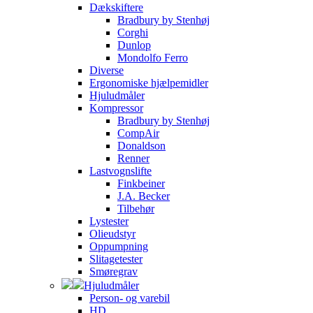
Dækskiftere
Bradbury by Stenhøj
Corghi
Dunlop
Mondolfo Ferro
Diverse
Ergonomiske hjælpemidler
Hjuludmåler
Kompressor
Bradbury by Stenhøj
CompAir
Donaldson
Renner
Lastvognslifte
Finkbeiner
J.A. Becker
Tilbehør
Lystester
Olieudstyr
Oppumpning
Slitagetester
Smøregrav
Hjuludmåler
Person- og varebil
HD