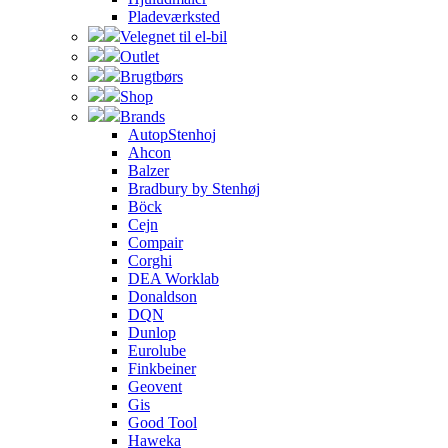
Pladeværksted
Velegnet til el-bil
Outlet
Brugtbørs
Shop
Brands
AutopStenhoj
Ahcon
Balzer
Bradbury by Stenhøj
Böck
Cejn
Compair
Corghi
DEA Worklab
Donaldson
DQN
Dunlop
Eurolube
Finkbeiner
Geovent
Gis
Good Tool
Haweka