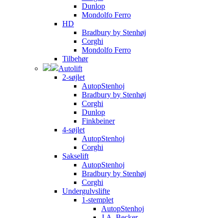
Dunlop
Mondolfo Ferro
HD
Bradbury by Stenhøj
Corghi
Mondolfo Ferro
Tilbehør
Autolift
2-søjlet
AutopStenhoj
Bradbury by Stenhøj
Corghi
Dunlop
Finkbeiner
4-søjlet
AutopStenhoj
Corghi
Sakselift
AutopStenhoj
Bradbury by Stenhøj
Corghi
Undergulvslifte
1-stemplet
AutopStenhoj
J.A. Becker