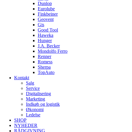
Dunlop
Eurolube
Finkbeiner
Geovent
Gis
Good Tool
Haweka
Hunger
J.A. Becker
Mondolfo Ferro
Renner
Romess
Sherpa
TopAuto
Kontakt
Salg
Service
Digitalisering
Marketing
Indkøb og logistik
Økonomi
Ledelse
SHOP
NYHEDER
RÅDGIVNING