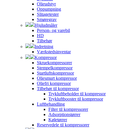
Olieudstyr
Oppumpning
Slitagetester
Smøregrav
Hjuludmåler
Person- og varebil
HD
Tilbehør
Indretning
Værkstedsinventar
Kompressor
Skruekompressorer
Stempelkompressor
Startluftskompressor
Oliesmurt kompressor
Oliefri kompressor
Tilbehør til kompressor
Trykluftbeholder til kompressor
Trykluftbooster til kompressor
Luftbehandling
Filter til kompressorer
Adsorptionstørrer
Køletørrer
Reservedele til kompressorer