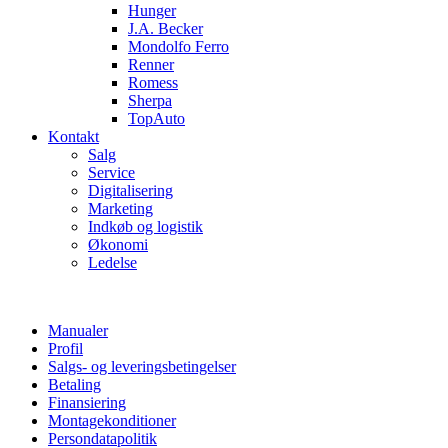
Hunger
J.A. Becker
Mondolfo Ferro
Renner
Romess
Sherpa
TopAuto
Kontakt
Salg
Service
Digitalisering
Marketing
Indkøb og logistik
Økonomi
Ledelse
Manualer
Profil
Salgs- og leveringsbetingelser
Betaling
Finansiering
Montagekonditioner
Persondatapolitik