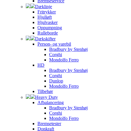
Bremseservice
Dæklinje
Fritrykker
Hjulløft
Hjulvasker
Oppumpning
Rulleborde
Dækskifter
Person- og varebil
Bradbury by Stenhøj
Corghi
Mondolfo Ferro
HD
Bradbury by Stenhøj
Corghi
Dunlop
Mondolfo Ferro
Tilbehør
Heavy Duty
Afbalancering
Bradbury by Stenhøj
Corghi
Mondolfo Ferro
Bremsetester
Donkraft