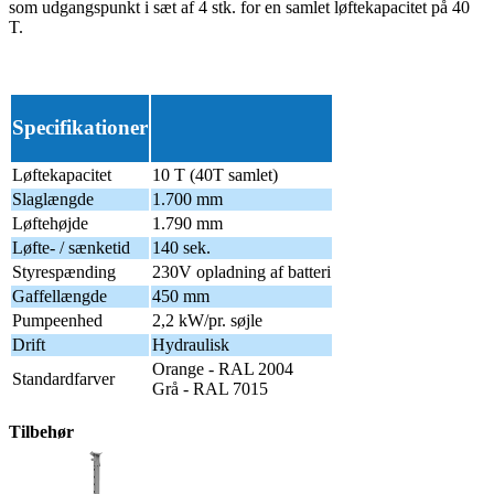
som udgangspunkt i sæt af 4 stk. for en samlet løftekapacitet på 40
T.
Specifikationer
Løftekapacitet
10 T (40T samlet)
Slaglængde
1.700 mm
Løftehøjde
1.790 mm
Løfte- / sænketid
140 sek.
Styrespænding
230V opladning af batteri
Gaffellængde
450 mm
Pumpeenhed
2,2 kW/pr. søjle
Drift
Hydraulisk
Orange - RAL 2004
Standardfarver
Grå - RAL 7015
Tilbehør