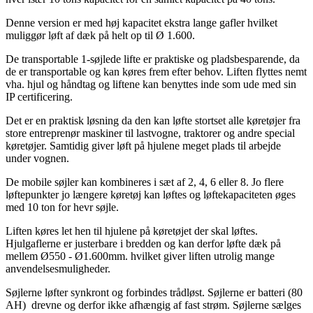
Denne version er med høj kapacitet ekstra lange gafler hvilket
muliggør løft af dæk på helt op til Ø 1.600.
De transportable 1-søjlede lifte er praktiske og pladsbesparende, da
de er transportable og kan køres frem efter behov. Liften flyttes nemt
vha. hjul og håndtag og liftene kan benyttes inde som ude med sin
IP certificering.
Det er en praktisk løsning da den kan løfte stortset alle køretøjer fra
store entreprenør maskiner til lastvogne, traktorer og andre special
køretøjer. Samtidig giver løft på hjulene meget plads til arbejde
under vognen.
De mobile søjler kan kombineres i sæt af 2, 4, 6 eller 8. Jo flere
løftepunkter jo længere køretøj kan løftes og løftekapaciteten øges
med 10 ton for hevr søjle.
Liften køres let hen til hjulene på køretøjet der skal løftes.
Hjulgaflerne er justerbare i bredden og kan derfor løfte dæk på
mellem Ø550 - Ø1.600mm. hvilket giver liften utrolig mange
anvendelsesmuligheder.
Søjlerne løfter synkront og forbindes trådløst. Søjlerne er batteri (80
AH) drevne og derfor ikke afhængig af fast strøm. Søjlerne s
ælges