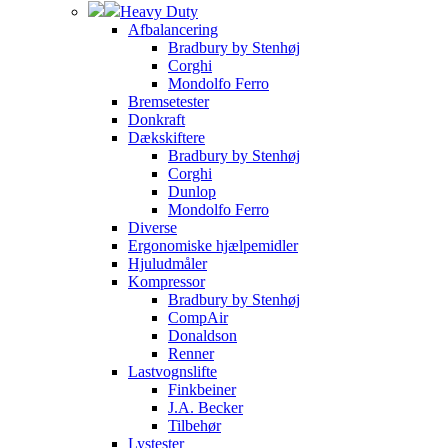
Heavy Duty
Afbalancering
Bradbury by Stenhøj
Corghi
Mondolfo Ferro
Bremsetester
Donkraft
Dækskiftere
Bradbury by Stenhøj
Corghi
Dunlop
Mondolfo Ferro
Diverse
Ergonomiske hjælpemidler
Hjuludmåler
Kompressor
Bradbury by Stenhøj
CompAir
Donaldson
Renner
Lastvognslifte
Finkbeiner
J.A. Becker
Tilbehør
Lystester