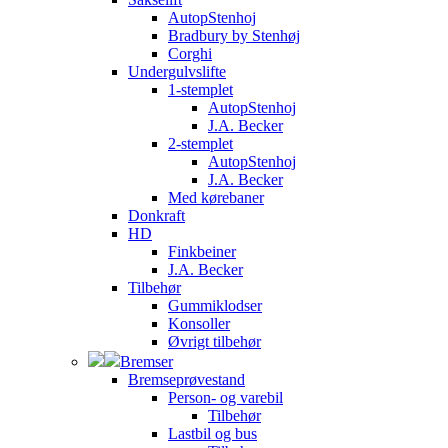
AutopStenhoj
Bradbury by Stenhøj
Corghi
Undergulvslifte
1-stemplet
AutopStenhoj
J.A. Becker
2-stemplet
AutopStenhoj
J.A. Becker
Med kørebaner
Donkraft
HD
Finkbeiner
J.A. Becker
Tilbehør
Gummiklodser
Konsoller
Øvrigt tilbehør
Bremser
Bremseprøvestand
Person- og varebil
Tilbehør
Lastbil og bus