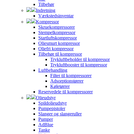
Tilbehør
Indretning
Værkstedsinventar
Kompressor
Skruekompressorer
Stempelkompressor
Startluftskompressor
Oliesmurt kompressor
Oliefri kompressor
Tilbehør til kompressor
Trykluftbeholder til kompressor
Trykluftbooster til kompressor
Luftbehandling
Filter til kompressorer
Adsorptionstørrer
Køletørrer
Reservedele til kompressorer
Olieudstyr
Spildolieudstyr
Pumpepistoler
Slanger og slangeruller
Pumper
AdBlue
Tanke