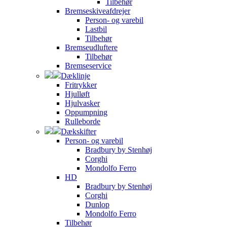
Tilbehør
Bremseskiveafdrejer
Person- og varebil
Lastbil
Tilbehør
Bremseudluftere
Tilbehør
Bremseservice
Dæklinje
Fritrykker
Hjulløft
Hjulvasker
Oppumpning
Rulleborde
Dækskifter
Person- og varebil
Bradbury by Stenhøj
Corghi
Mondolfo Ferro
HD
Bradbury by Stenhøj
Corghi
Dunlop
Mondolfo Ferro
Tilbehør