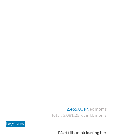
2.465,00 kr.
ex moms
Total: 3.081,25 kr. inkl. moms
Læg i kurv
Få et tilbud på
leasing
her