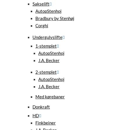
Sakselift
AutopStenhoj
Bradbury by Stenhøj
Corghi
Undergulvslifte
1-stemplet
AutopStenhoj
J.A. Becker
2-stemplet
AutopStenhoj
J.A. Becker
Med kørebaner
Donkraft
HD
Finkbeiner
J.A. Becker