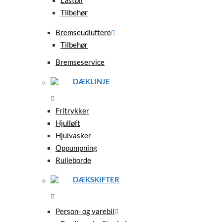
Tilbehør
Bremseudluftere
Tilbehør
Bremseservice
DÆKLINJE
Fritrykker
Hjulløft
Hjulvasker
Oppumpning
Rulleborde
DÆKSKIFTER
Person- og varebil