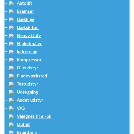
Autolift
Bremser
Dæklinje
Dækskifter
Heavy Duty
Hjuludmåler
Indretning
Kompressor
Olieudstyr
Pladeværksted
Testudstyr
Udsugning
Andet udstyr
VAS
Velegnet til el-bil
Outlet
Brugtbørs