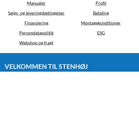
Manualer
Profil
Salgs- og leveringsbetingelser
Betaling
Finansiering
Montagekonditioner
Persondatapolitik
ESG
Webshop og fragt
VELKOMMEN TIL STENHØJ
Stenhøj er en førende specialist inden for totalløsninger,
værkstedsindretning og service. Vi tilbyder en bred portefølje af
kvalitetsbrands samt rådgivning om indretning og optimering af
danske værksteder.
Virksomheden har eksisteret siden 1917 og beskæftiger i dag
omkring 70 medarbejdere. Med base i Løsning i Østjylland rådgiver,
sælger og servicerer Stenhøj bl.a. lifte, kompressorer, dækmaskiner,
sporingssystemer og alt andet, dit værksted har brug for.
Stenhøj – også kendt som Nexion Northern Europe – er en del af
Nexion Group, en international koncern og global markedsleder