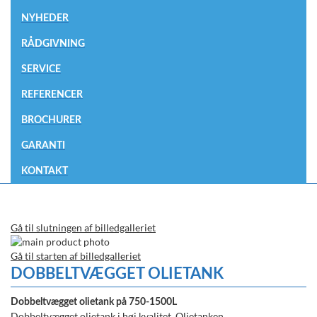
NYHEDER
RÅDGIVNING
SERVICE
REFERENCER
BROCHURER
GARANTI
KONTAKT
Gå til slutningen af billedgalleriet
Gå til starten af billedgalleriet
DOBBELTVÆGGET OLIETANK
Dobbeltvægget olietank på 750-1500L
Dobbeltvægget olietank i høj kvalitet. Olietanken