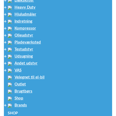
Dækskifter
Heavy Duty
Hjuludmåler
Indretning
Kompressor
Olieudstyr
Pladeværksted
Testudstyr
Udsugning
Andet udstyr
VAS
Velegnet til el-bil
Outlet
Brugtbørs
Shop
Brands
SHOP