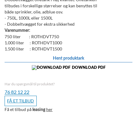
tilbydes i forskellige størrelser og kan benyttes til
både sprinkler, olie, adblue osv.
- 750L, 1000L eller 1500L
- Dobbeltvægget for ekstra sikkerhed
Varenummer:
750 liter : ROTHDVT750
1.000 liter : ROTHDVT1000
1.500 liter : ROTHDVT1500
Hent produktark
DOWNLOAD PDF
Har du spørgsmål til produktet?
76 82 12 22
FÅ ET TILBUD
Få et tilbud på
her
leasing