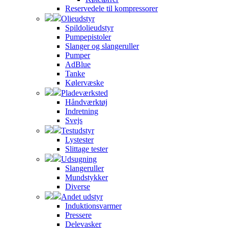
Reservedele til kompressorer
Olieudstyr
Spildolieudstyr
Pumpepistoler
Slanger og slangeruller
Pumper
AdBlue
Tanke
Kølervæske
Pladeværksted
Håndværktøj
Indretning
Svejs
Testudstyr
Lystester
Slittage tester
Udsugning
Slangeruller
Mundstykker
Diverse
Andet udstyr
Induktionsvarmer
Pressere
Delevasker