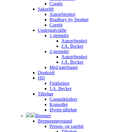
Corghi
Sakselift
AutopStenhoj
Bradbury by Stenhøj
Corghi
Undergulvslifte
1-stemplet
AutopStenhoj
J.A. Becker
2-stemplet
AutopStenhoj
J.A. Becker
Med kørebaner
Donkraft
HD
Finkbeiner
J.A. Becker
Tilbehør
Gummiklodser
Konsoller
Øvrigt tilbehør
Bremser
Bremseprøvestand
Person- og varebil
Tilbehør