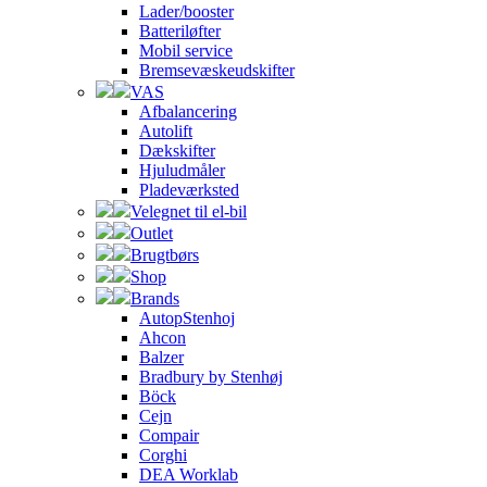
Lader/booster
Batteriløfter
Mobil service
Bremsevæskeudskifter
VAS
Afbalancering
Autolift
Dækskifter
Hjuludmåler
Pladeværksted
Velegnet til el-bil
Outlet
Brugtbørs
Shop
Brands
AutopStenhoj
Ahcon
Balzer
Bradbury by Stenhøj
Böck
Cejn
Compair
Corghi
DEA Worklab