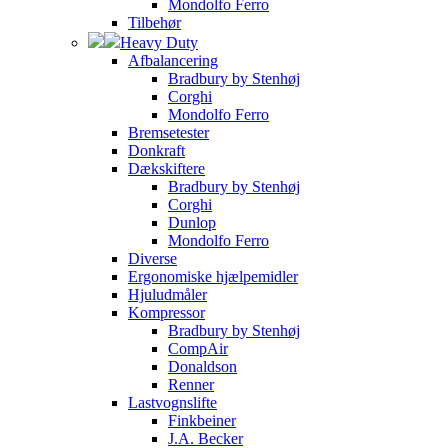
Mondolfo Ferro
Tilbehør
Heavy Duty
Afbalancering
Bradbury by Stenhøj
Corghi
Mondolfo Ferro
Bremsetester
Donkraft
Dækskiftere
Bradbury by Stenhøj
Corghi
Dunlop
Mondolfo Ferro
Diverse
Ergonomiske hjælpemidler
Hjuludmåler
Kompressor
Bradbury by Stenhøj
CompAir
Donaldson
Renner
Lastvognslifte
Finkbeiner
J.A. Becker