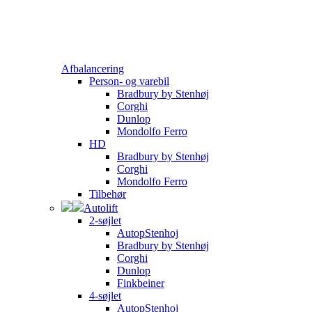
Afbalancering
Person- og varebil
Bradbury by Stenhøj
Corghi
Dunlop
Mondolfo Ferro
HD
Bradbury by Stenhøj
Corghi
Mondolfo Ferro
Tilbehør
Autolift
2-søjlet
AutopStenhoj
Bradbury by Stenhøj
Corghi
Dunlop
Finkbeiner
4-søjlet
AutopStenhoj