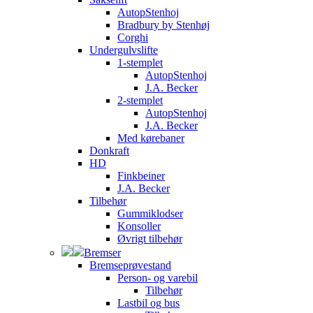
AutopStenhoj
Bradbury by Stenhøj
Corghi
Undergulvslifte
1-stemplet
AutopStenhoj
J.A. Becker
2-stemplet
AutopStenhoj
J.A. Becker
Med kørebaner
Donkraft
HD
Finkbeiner
J.A. Becker
Tilbehør
Gummiklodser
Konsoller
Øvrigt tilbehør
Bremser
Bremseprøvestand
Person- og varebil
Tilbehør
Lastbil og bus