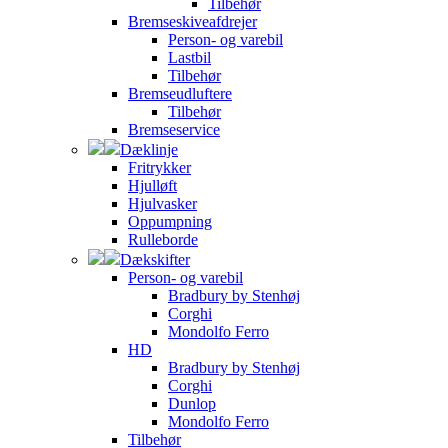
Tilbehør
Bremseskiveafdrejer
Person- og varebil
Lastbil
Tilbehør
Bremseudluftere
Tilbehør
Bremseservice
Dæklinje
Fritrykker
Hjulløft
Hjulvasker
Oppumpning
Rulleborde
Dækskifter
Person- og varebil
Bradbury by Stenhøj
Corghi
Mondolfo Ferro
HD
Bradbury by Stenhøj
Corghi
Dunlop
Mondolfo Ferro
Tilbehør