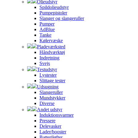
Olieudstyr
Spildolieudstyr
Pumpepistoler
Slanger og slangeruller
Pumper
AdBlue
Tanke
Kølervæske
Pladeværksted
Håndværktøj
Indretning
Svejs
Testudstyr
Lystester
Slittage tester
Udsugning
Slangeruller
Mundstykker
Diverse
Andet udstyr
Induktionsvarmer
Pressere
Delevasker
Lader/booster
Batteriløfter