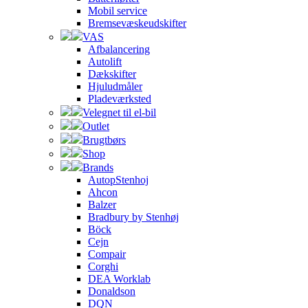
Mobil service
Bremsevæskeudskifter
VAS
Afbalancering
Autolift
Dækskifter
Hjuludmåler
Pladeværksted
Velegnet til el-bil
Outlet
Brugtbørs
Shop
Brands
AutopStenhoj
Ahcon
Balzer
Bradbury by Stenhøj
Böck
Cejn
Compair
Corghi
DEA Worklab
Donaldson
DQN