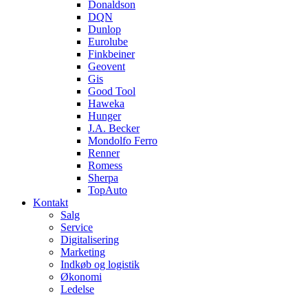
Donaldson
DQN
Dunlop
Eurolube
Finkbeiner
Geovent
Gis
Good Tool
Haweka
Hunger
J.A. Becker
Mondolfo Ferro
Renner
Romess
Sherpa
TopAuto
Kontakt
Salg
Service
Digitalisering
Marketing
Indkøb og logistik
Økonomi
Ledelse