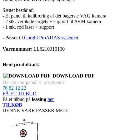
Sættet består af:
- Et panel til kalibrering af det bagerste VAG kamera
- 2 stk. vertikale targets + support til AVM kamera
- 1 stk. rød laser + support
- Passer til
Corghi ProADAS systemet
Varenummer
: LL6210310100
Hent produktark
DOWNLOAD PDF
Har du spørgsmål til produktet?
76 82 12 22
FÅ ET TILBUD
Få et tilbud på
leasing
her
TILKØB
DENNE VARE PASSER MED: