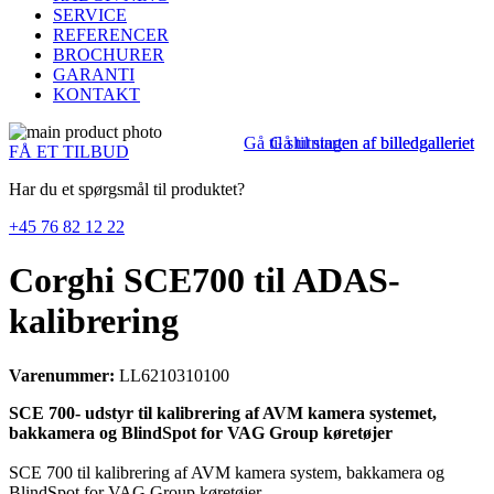
SERVICE
REFERENCER
BROCHURER
GARANTI
KONTAKT
Gå til slutningen af billedgalleriet
Gå til starten af billedgalleriet
FÅ ET TILBUD
Har du et spørgsmål til produktet?
+45 76 82 12 22
Corghi SCE700 til ADAS-
kalibrering
Varenummer:
LL6210310100
SCE 700- udstyr til kalibrering af AVM kamera systemet,
bakkamera og BlindSpot for VAG Group køretøjer
SCE 700 til kalibrering af AVM kamera system, bakkamera og
BlindSpot for VAG Group køretøjer.