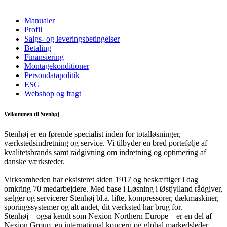
Manualer
Profil
Salgs- og leveringsbetingelser
Betaling
Finansiering
Montagekonditioner
Persondatapolitik
ESG
Webshop og fragt
Velkommen til Stenhøj
Stenhøj er en førende specialist inden for totalløsninger,
værkstedsindretning og service. Vi tilbyder en bred portefølje af
kvalitetsbrands samt rådgivning om indretning og optimering af
danske værksteder.
Virksomheden har eksisteret siden 1917 og beskæftiger i dag
omkring 70 medarbejdere. Med base i Løsning i Østjylland rådgiver,
sælger og servicerer Stenhøj bl.a. lifte, kompressorer, dækmaskiner,
sporingssystemer og alt andet, dit værksted har brug for.
Stenhøj – også kendt som Nexion Northern Europe – er en del af
Nexion Group, en international koncern og global markedsleder