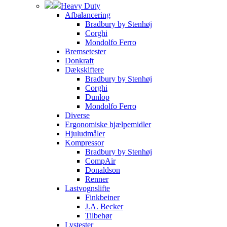
Heavy Duty
Afbalancering
Bradbury by Stenhøj
Corghi
Mondolfo Ferro
Bremsetester
Donkraft
Dækskiftere
Bradbury by Stenhøj
Corghi
Dunlop
Mondolfo Ferro
Diverse
Ergonomiske hjælpemidler
Hjuludmåler
Kompressor
Bradbury by Stenhøj
CompAir
Donaldson
Renner
Lastvognslifte
Finkbeiner
J.A. Becker
Tilbehør
Lystester