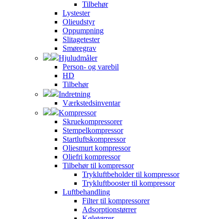
Tilbehør
Lystester
Olieudstyr
Oppumpning
Slitagetester
Smøregrav
Hjuludmåler
Person- og varebil
HD
Tilbehør
Indretning
Værkstedsinventar
Kompressor
Skruekompressorer
Stempelkompressor
Startluftskompressor
Oliesmurt kompressor
Oliefri kompressor
Tilbehør til kompressor
Trykluftbeholder til kompressor
Trykluftbooster til kompressor
Luftbehandling
Filter til kompressorer
Adsorptionstørrer
Køletørrer