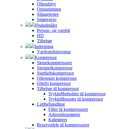
Olieudstyr
Oppumpning
Slitagetester
Smøregrav
Hjuludmåler
Person- og varebil
HD
Tilbehør
Indretning
Værkstedsinventar
Kompressor
Skruekompressorer
Stempelkompressor
Startluftskompressor
Oliesmurt kompressor
Oliefri kompressor
Tilbehør til kompressor
Trykluftbeholder til kompressor
Trykluftbooster til kompressor
Luftbehandling
Filter til kompressorer
Adsorptionstørrer
Køletørrer
Reservedele til kompressorer