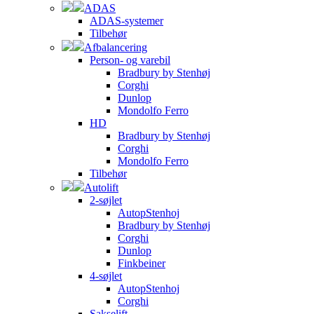
ADAS
ADAS-systemer
Tilbehør
Afbalancering
Person- og varebil
Bradbury by Stenhøj
Corghi
Dunlop
Mondolfo Ferro
HD
Bradbury by Stenhøj
Corghi
Mondolfo Ferro
Tilbehør
Autolift
2-søjlet
AutopStenhoj
Bradbury by Stenhøj
Corghi
Dunlop
Finkbeiner
4-søjlet
AutopStenhoj
Corghi
Sakselift