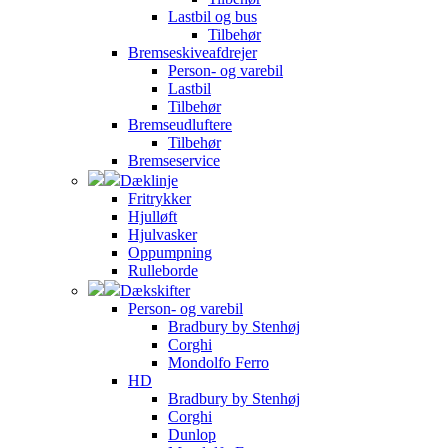
Lastbil og bus
Tilbehør
Bremseskiveafdrejer
Person- og varebil
Lastbil
Tilbehør
Bremseudluftere
Tilbehør
Bremseservice
Dæklinje
Fritrykker
Hjulløft
Hjulvasker
Oppumpning
Rulleborde
Dækskifter
Person- og varebil
Bradbury by Stenhøj
Corghi
Mondolfo Ferro
HD
Bradbury by Stenhøj
Corghi
Dunlop