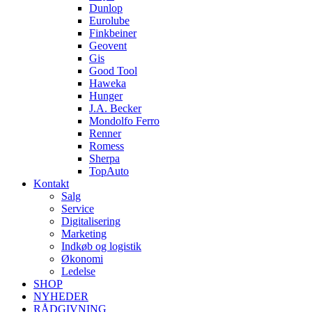
Dunlop
Eurolube
Finkbeiner
Geovent
Gis
Good Tool
Haweka
Hunger
J.A. Becker
Mondolfo Ferro
Renner
Romess
Sherpa
TopAuto
Kontakt
Salg
Service
Digitalisering
Marketing
Indkøb og logistik
Økonomi
Ledelse
SHOP
NYHEDER
RÅDGIVNING