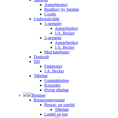
AutopStenhoj
Bradbury by Stenhøj
Corghi
Undergulvslifte
1-stemplet
AutopStenhoj
J.A. Becker
2-stemplet
AutopStenhoj
J.A. Becker
Med kørebaner
Donkraft
HD
Finkbeiner
J.A. Becker
Tilbehør
Gummiklodser
Konsoller
Øvrigt tilbehør
Bremser
Bremseprøvestand
Person- og varebil
Tilbehør
Lastbil og bus