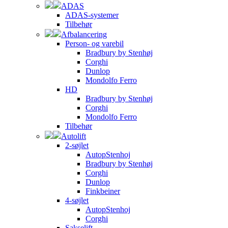
ADAS
ADAS-systemer
Tilbehør
Afbalancering
Person- og varebil
Bradbury by Stenhøj
Corghi
Dunlop
Mondolfo Ferro
HD
Bradbury by Stenhøj
Corghi
Mondolfo Ferro
Tilbehør
Autolift
2-søjlet
AutopStenhoj
Bradbury by Stenhøj
Corghi
Dunlop
Finkbeiner
4-søjlet
AutopStenhoj
Corghi
Sakselift