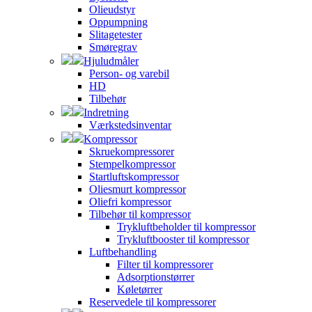
Olieudstyr
Oppumpning
Slitagetester
Smøregrav
Hjuludmåler
Person- og varebil
HD
Tilbehør
Indretning
Værkstedsinventar
Kompressor
Skruekompressorer
Stempelkompressor
Startluftskompressor
Oliesmurt kompressor
Oliefri kompressor
Tilbehør til kompressor
Trykluftbeholder til kompressor
Trykluftbooster til kompressor
Luftbehandling
Filter til kompressorer
Adsorptionstørrer
Køletørrer
Reservedele til kompressorer