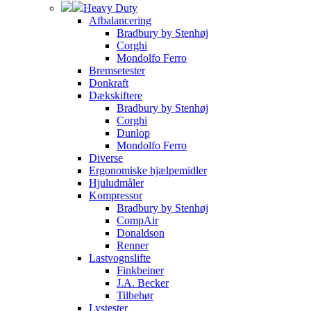
Heavy Duty
Afbalancering
Bradbury by Stenhøj
Corghi
Mondolfo Ferro
Bremsetester
Donkraft
Dækskiftere
Bradbury by Stenhøj
Corghi
Dunlop
Mondolfo Ferro
Diverse
Ergonomiske hjælpemidler
Hjuludmåler
Kompressor
Bradbury by Stenhøj
CompAir
Donaldson
Renner
Lastvognslifte
Finkbeiner
J.A. Becker
Tilbehør
Lystester