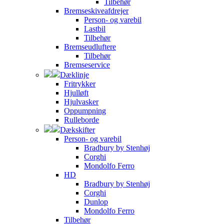
Tilbehør
Bremseskiveafdrejer
Person- og varebil
Lastbil
Tilbehør
Bremseudluftere
Tilbehør
Bremseservice
Dæklinje
Fritrykker
Hjulløft
Hjulvasker
Oppumpning
Rulleborde
Dækskifter
Person- og varebil
Bradbury by Stenhøj
Corghi
Mondolfo Ferro
HD
Bradbury by Stenhøj
Corghi
Dunlop
Mondolfo Ferro
Tilbehør