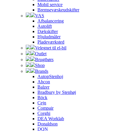
Mobil service
Bremsevæskeudskifter
VAS
Afbalancering
Autolift
Dækskifter
Hjuludmåler
Pladeværksted
Velegnet til el-bil
Outlet
Brugtbørs
Shop
Brands
AutopStenhoj
Ahcon
Balzer
Bradbury by Stenhøj
Böck
Cejn
Compair
Corghi
DEA Worklab
Donaldson
DQN