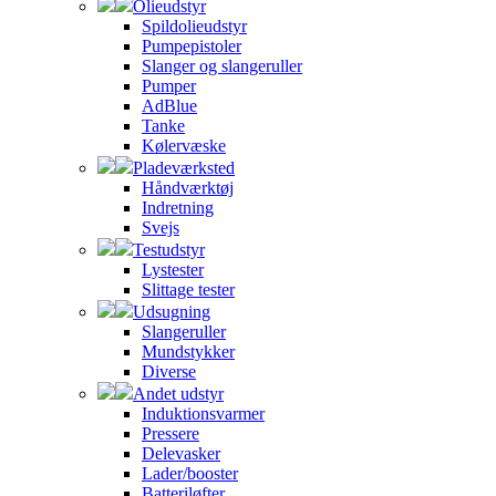
Olieudstyr
Spildolieudstyr
Pumpepistoler
Slanger og slangeruller
Pumper
AdBlue
Tanke
Kølervæske
Pladeværksted
Håndværktøj
Indretning
Svejs
Testudstyr
Lystester
Slittage tester
Udsugning
Slangeruller
Mundstykker
Diverse
Andet udstyr
Induktionsvarmer
Pressere
Delevasker
Lader/booster
Batteriløfter