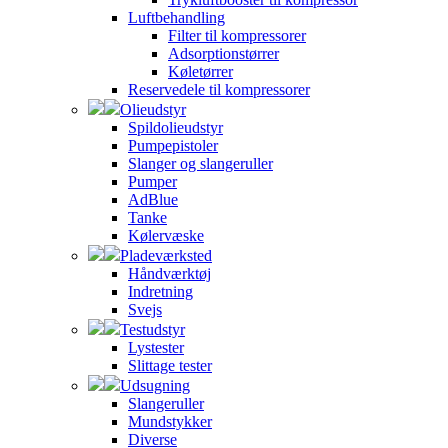
Luftbehandling
Filter til kompressorer
Adsorptionstørrer
Køletørrer
Reservedele til kompressorer
Olieudstyr
Spildolieudstyr
Pumpepistoler
Slanger og slangeruller
Pumper
AdBlue
Tanke
Kølervæske
Pladeværksted
Håndværktøj
Indretning
Svejs
Testudstyr
Lystester
Slittage tester
Udsugning
Slangeruller
Mundstykker
Diverse