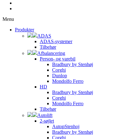
Menu
Produkter
ADAS
ADAS-systemer
Tilbehør
Afbalancering
Person- og varebil
Bradbury by Stenhøj
Corghi
Dunlop
Mondolfo Ferro
HD
Bradbury by Stenhøj
Corghi
Mondolfo Ferro
Tilbehør
Autolift
2-søjlet
AutopStenhoj
Bradbury by Stenhøj
Corghi