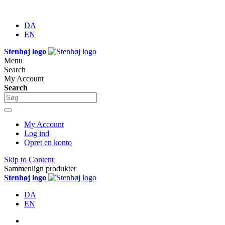
DA
EN
Stenhøj logo
Menu
Search
My Account
Search
My Account
Log ind
Opret en konto
Skip to Content
Sammenlign produkter
Stenhøj logo
DA
EN