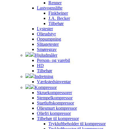
Renner
Lastvognslifte
Finkbeiner
J.A. Becker
Tilbehør
Lystester
Olieudstyr
Oppumpning
Slitagetester
Smøregrav
Hjuludmåler
Person- og varebil
HD
Tilbehør
Indretning
Værkstedsinventar
Kompressor
Skruekompressorer
Stempelkompressor
Startluftskompressor
Oliesmurt kompressor
Oliefri kompressor
Tilbehør til kompressor
Trykluftbeholder til kompressor
Trykluftbooster til kompressor