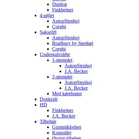
Dunlop
Finkbeiner
4-søjlet
AutopStenhoj
Corghi
Sakselift
AutopStenhoj
Bradbury by Stenhøj
Corghi
Undergulvslifte
1-stemplet
AutopStenhoj
J.A. Becker
2-stemplet
AutopStenhoj
J.A. Becker
Med kørebaner
Donkraft
HD
Finkbeiner
J.A. Becker
Tilbehør
Gummiklodser
Konsoller
Øvrigt tilbehør