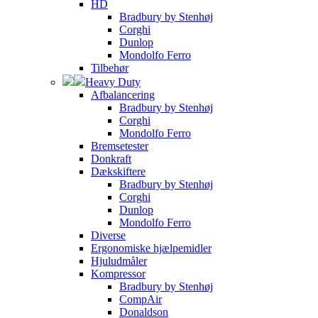
HD
Bradbury by Stenhøj
Corghi
Dunlop
Mondolfo Ferro
Tilbehør
Heavy Duty
Afbalancering
Bradbury by Stenhøj
Corghi
Mondolfo Ferro
Bremsetester
Donkraft
Dækskiftere
Bradbury by Stenhøj
Corghi
Dunlop
Mondolfo Ferro
Diverse
Ergonomiske hjælpemidler
Hjuludmåler
Kompressor
Bradbury by Stenhøj
CompAir
Donaldson