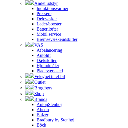
Andet udstyr
Induktionsvarmer
Pressere
Delevasker
Lader/booster
Batteriløfter
Mobil service
Bremsevæskeudskifter
VAS
Afbalancering
Autolift
Dækskifter
Hjuludmåler
Pladeværksted
Velegnet til el-bil
Outlet
Brugtbørs
Shop
Brands
AutopStenhoj
Ahcon
Balzer
Bradbury by Stenhøj
Böck