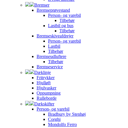
Bremser
Bremseprøvestand
Person- og varebil
Tilbehør
Lastbil og bus
Tilbehør
Bremseskiveafdrejer
Person- og varebil
Lastbil
Tilbehør
Bremseudluftere
Tilbehør
Bremseservice
Dæklinje
Fritrykker
Hjulløft
Hjulvasker
Oppumpning
Rulleborde
Dækskifter
Person- og varebil
Bradbury by Stenhøj
Corghi
Mondolfo Ferro