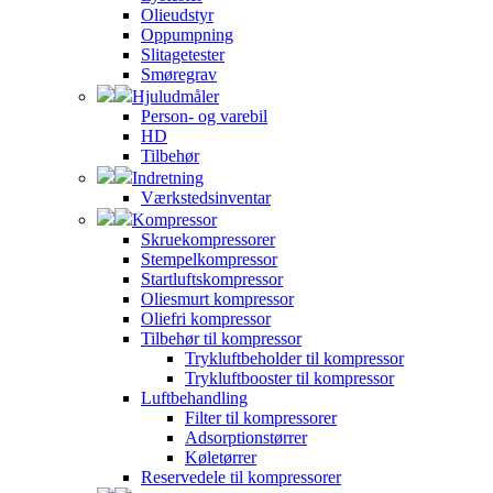
Olieudstyr
Oppumpning
Slitagetester
Smøregrav
Hjuludmåler
Person- og varebil
HD
Tilbehør
Indretning
Værkstedsinventar
Kompressor
Skruekompressorer
Stempelkompressor
Startluftskompressor
Oliesmurt kompressor
Oliefri kompressor
Tilbehør til kompressor
Trykluftbeholder til kompressor
Trykluftbooster til kompressor
Luftbehandling
Filter til kompressorer
Adsorptionstørrer
Køletørrer
Reservedele til kompressorer