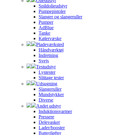
Olieudstyr
Spildolieudstyr
Pumpepistoler
Slanger og slangeruller
Pumper
AdBlue
Tanke
Kølervæske
Pladeværksted
Håndværktøj
Indretning
Svejs
Testudstyr
Lystester
Slittage tester
Udsugning
Slangeruller
Mundstykker
Diverse
Andet udstyr
Induktionsvarmer
Pressere
Delevasker
Lader/booster
Batteriløfter