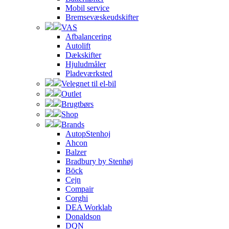
Mobil service
Bremsevæskeudskifter
VAS
Afbalancering
Autolift
Dækskifter
Hjuludmåler
Pladeværksted
Velegnet til el-bil
Outlet
Brugtbørs
Shop
Brands
AutopStenhoj
Ahcon
Balzer
Bradbury by Stenhøj
Böck
Cejn
Compair
Corghi
DEA Worklab
Donaldson
DQN