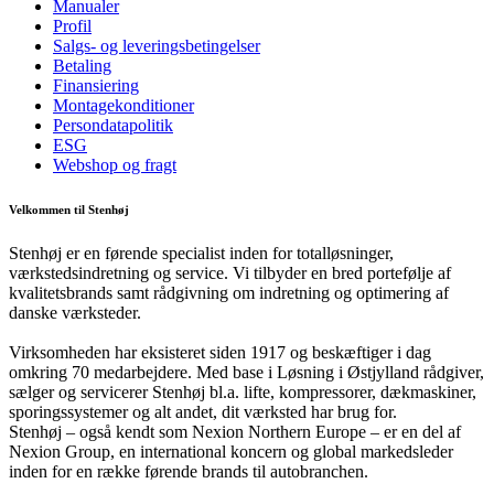
Manualer
Profil
Salgs- og leveringsbetingelser
Betaling
Finansiering
Montagekonditioner
Persondatapolitik
ESG
Webshop og fragt
Velkommen til Stenhøj
Stenhøj er en førende specialist inden for totalløsninger,
værkstedsindretning og service. Vi tilbyder en bred portefølje af
kvalitetsbrands samt rådgivning om indretning og optimering af
danske værksteder.
Virksomheden har eksisteret siden 1917 og beskæftiger i dag
omkring 70 medarbejdere. Med base i Løsning i Østjylland rådgiver,
sælger og servicerer Stenhøj bl.a. lifte, kompressorer, dækmaskiner,
sporingssystemer og alt andet, dit værksted har brug for.
Stenhøj – også kendt som Nexion Northern Europe – er en del af
Nexion Group, en international koncern og global markedsleder
inden for en række førende brands til autobranchen.