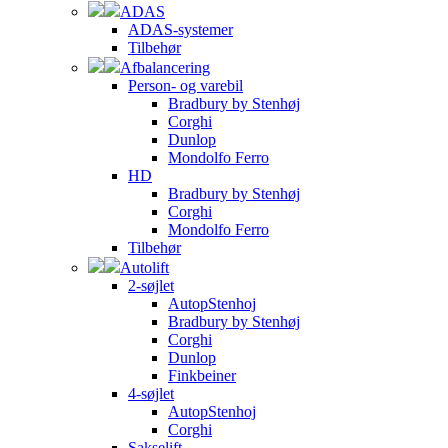
ADAS
ADAS-systemer
Tilbehør
Afbalancering
Person- og varebil
Bradbury by Stenhøj
Corghi
Dunlop
Mondolfo Ferro
HD
Bradbury by Stenhøj
Corghi
Mondolfo Ferro
Tilbehør
Autolift
2-søjlet
AutopStenhoj
Bradbury by Stenhøj
Corghi
Dunlop
Finkbeiner
4-søjlet
AutopStenhoj
Corghi
Sakselift