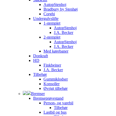
AutopStenhoj
Bradbury by Stenhøj
Corghi
Undergulvslifte
1-stemplet
AutopStenhoj
J.A. Becker
2-stemplet
AutopStenhoj
J.A. Becker
Med kørebaner
Donkraft
HD
Finkbeiner
J.A. Becker
Tilbehør
Gummiklodser
Konsoller
Øvrigt tilbehør
Bremser
Bremseprøvestand
Person- og varebil
Tilbehør
Lastbil og bus