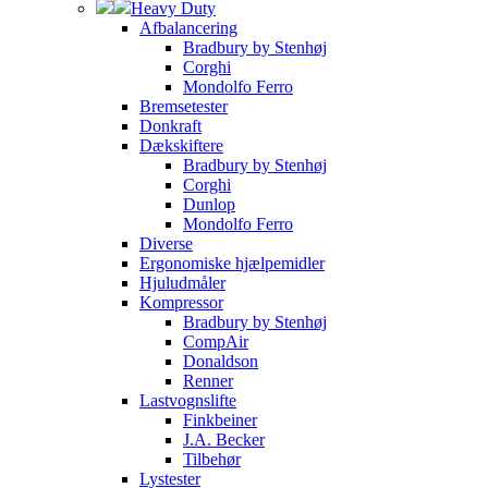
Heavy Duty
Afbalancering
Bradbury by Stenhøj
Corghi
Mondolfo Ferro
Bremsetester
Donkraft
Dækskiftere
Bradbury by Stenhøj
Corghi
Dunlop
Mondolfo Ferro
Diverse
Ergonomiske hjælpemidler
Hjuludmåler
Kompressor
Bradbury by Stenhøj
CompAir
Donaldson
Renner
Lastvognslifte
Finkbeiner
J.A. Becker
Tilbehør
Lystester