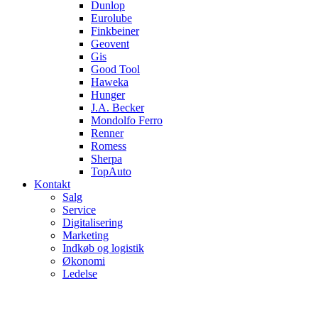
Dunlop
Eurolube
Finkbeiner
Geovent
Gis
Good Tool
Haweka
Hunger
J.A. Becker
Mondolfo Ferro
Renner
Romess
Sherpa
TopAuto
Kontakt
Salg
Service
Digitalisering
Marketing
Indkøb og logistik
Økonomi
Ledelse