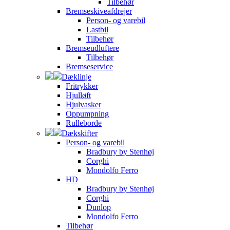
Tilbehør
Bremseskiveafdrejer
Person- og varebil
Lastbil
Tilbehør
Bremseudluftere
Tilbehør
Bremseservice
Dæklinje
Fritrykker
Hjulløft
Hjulvasker
Oppumpning
Rulleborde
Dækskifter
Person- og varebil
Bradbury by Stenhøj
Corghi
Mondolfo Ferro
HD
Bradbury by Stenhøj
Corghi
Dunlop
Mondolfo Ferro
Tilbehør