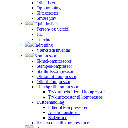
Olieudstyr
Oppumpning
Slitagetester
Smøregrav
Hjuludmåler
Person- og varebil
HD
Tilbehør
Indretning
Værkstedsinventar
Kompressor
Skruekompressorer
Stempelkompressor
Startluftskompressor
Oliesmurt kompressor
Oliefri kompressor
Tilbehør til kompressor
Trykluftbeholder til kompressor
Trykluftbooster til kompressor
Luftbehandling
Filter til kompressorer
Adsorptionstørrer
Køletørrer
Reservedele til kompressorer