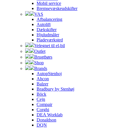
Mobil service
Bremsevæskeudskifter
VAS
Afbalancering
Autolift
Dækskifter
Hjuludmåler
Pladeværksted
Velegnet til el-bil
Outlet
Brugtbørs
Shop
Brands
AutopStenhoj
Ahcon
Balzer
Bradbury by Stenhøj
Böck
Cejn
Compair
Corghi
DEA Worklab
Donaldson
DQN