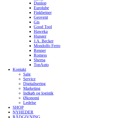
Dunlop
Eurolube
Finkbeiner
Geovent
Gis
Good Tool
Haweka
Hunger
J.A. Becker
Mondolfo Ferro
Renner
Romess
Sherpa
TopAuto
Kontakt
Salg
Service
Digitalisering
Marketing
Indkøb og logistik
Økonomi
Ledelse
SHOP
NYHEDER
RÅDGIVNING