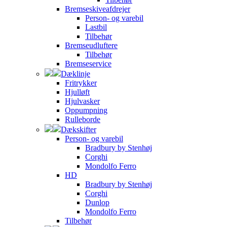
Bremseskiveafdrejer
Person- og varebil
Lastbil
Tilbehør
Bremseudluftere
Tilbehør
Bremseservice
Dæklinje
Fritrykker
Hjulløft
Hjulvasker
Oppumpning
Rulleborde
Dækskifter
Person- og varebil
Bradbury by Stenhøj
Corghi
Mondolfo Ferro
HD
Bradbury by Stenhøj
Corghi
Dunlop
Mondolfo Ferro
Tilbehør