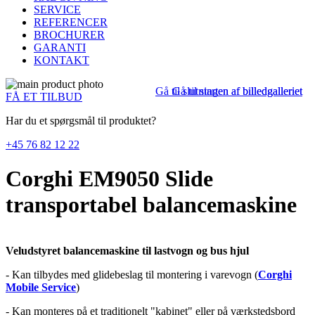
SERVICE
REFERENCER
BROCHURER
GARANTI
KONTAKT
Gå til slutningen af billedgalleriet
Gå til starten af billedgalleriet
FÅ ET TILBUD
Har du et spørgsmål til produktet?
+45 76 82 12 22
Corghi EM9050 Slide
transportabel balancemaskine
Veludstyret balancemaskine til lastvogn og bus hjul
- Kan tilbydes med glidebeslag til montering i varevogn (
Corghi
Mobile Service
)
- Kan monteres på et traditionelt "kabinet" eller på værkstedsbord