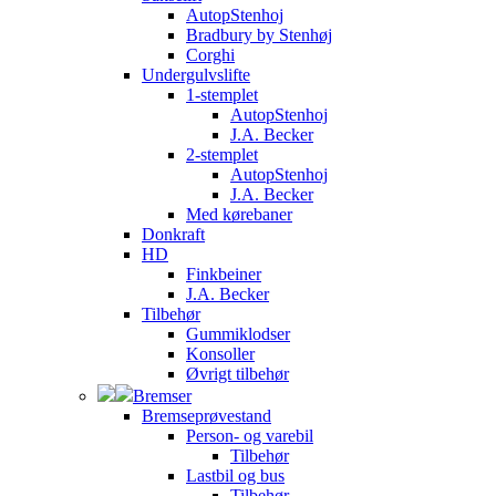
AutopStenhoj
Bradbury by Stenhøj
Corghi
Undergulvslifte
1-stemplet
AutopStenhoj
J.A. Becker
2-stemplet
AutopStenhoj
J.A. Becker
Med kørebaner
Donkraft
HD
Finkbeiner
J.A. Becker
Tilbehør
Gummiklodser
Konsoller
Øvrigt tilbehør
Bremser
Bremseprøvestand
Person- og varebil
Tilbehør
Lastbil og bus
Tilbehør