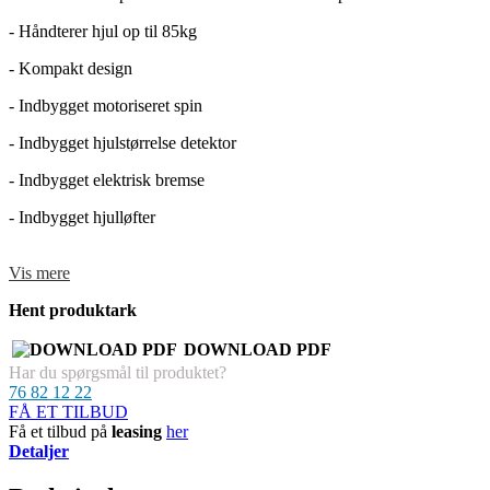
- Håndterer hjul op til 85kg
- Kompakt design
- Indbygget motoriseret spin
- Indbygget hjulstørrelse detektor
- Indbygget elektrisk bremse
- Indbygget hjulløfter
- Spintid på blot 5 sekunder
Vis mere
Hent produktark
DOWNLOAD PDF
Har du spørgsmål til produktet?
76 82 12 22
FÅ ET TILBUD
Få et tilbud på
leasing
her
Detaljer