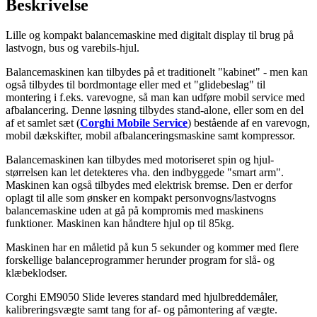
Beskrivelse
Lille og kompakt balancemaskine med digitalt display til brug på
lastvogn, bus og varebils-hjul.
Balancemaskinen kan tilbydes på et traditionelt "kabinet" - men kan
også tilbydes til bordmontage eller med et "glidebeslag" til
montering i f.eks. varevogne, så man kan udføre mobil service med
afbalancering. Denne løsning tilbydes stand-alone, eller som en del
af et samlet sæt (
Corghi Mobile Service
) bestående af en varevogn,
mobil dækskifter, mobil afbalanceringsmaskine samt kompressor.
Balancemaskinen kan tilbydes med motoriseret spin og hjul-
størrelsen kan let detekteres vha. den indbyggede "smart arm".
Maskinen kan også tilbydes med elektrisk bremse. Den er derfor
oplagt til alle som ønsker en kompakt personvogns/lastvogns
balancemaskine uden at gå på kompromis med maskinens
funktioner. Maskinen kan håndtere hjul op til 85kg.
Maskinen har en måletid på kun 5 sekunder og kommer med flere
forskellige balanceprogrammer herunder program for slå- og
klæbeklodser.
Corghi EM9050 Slide leveres standard med hjulbreddemåler,
kalibreringsvægte samt tang for af- og påmontering af vægte.