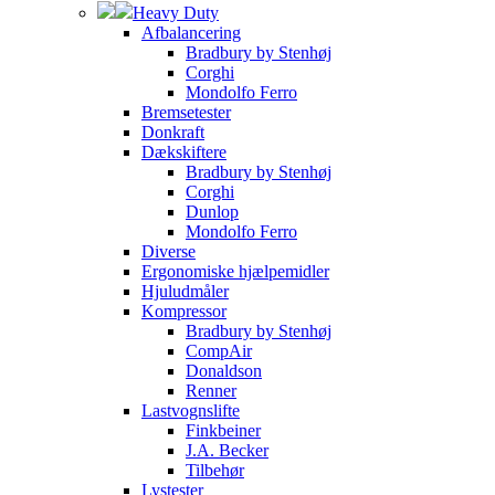
Heavy Duty
Afbalancering
Bradbury by Stenhøj
Corghi
Mondolfo Ferro
Bremsetester
Donkraft
Dækskiftere
Bradbury by Stenhøj
Corghi
Dunlop
Mondolfo Ferro
Diverse
Ergonomiske hjælpemidler
Hjuludmåler
Kompressor
Bradbury by Stenhøj
CompAir
Donaldson
Renner
Lastvognslifte
Finkbeiner
J.A. Becker
Tilbehør
Lystester