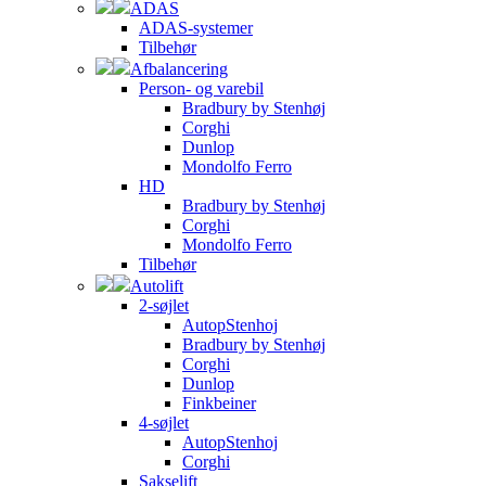
ADAS
ADAS-systemer
Tilbehør
Afbalancering
Person- og varebil
Bradbury by Stenhøj
Corghi
Dunlop
Mondolfo Ferro
HD
Bradbury by Stenhøj
Corghi
Mondolfo Ferro
Tilbehør
Autolift
2-søjlet
AutopStenhoj
Bradbury by Stenhøj
Corghi
Dunlop
Finkbeiner
4-søjlet
AutopStenhoj
Corghi
Sakselift