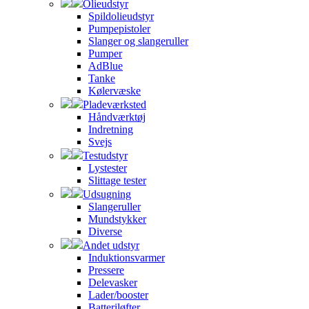
Olieudstyr
Spildolieudstyr
Pumpepistoler
Slanger og slangeruller
Pumper
AdBlue
Tanke
Kølervæske
Pladeværksted
Håndværktøj
Indretning
Svejs
Testudstyr
Lystester
Slittage tester
Udsugning
Slangeruller
Mundstykker
Diverse
Andet udstyr
Induktionsvarmer
Pressere
Delevasker
Lader/booster
Batteriløfter