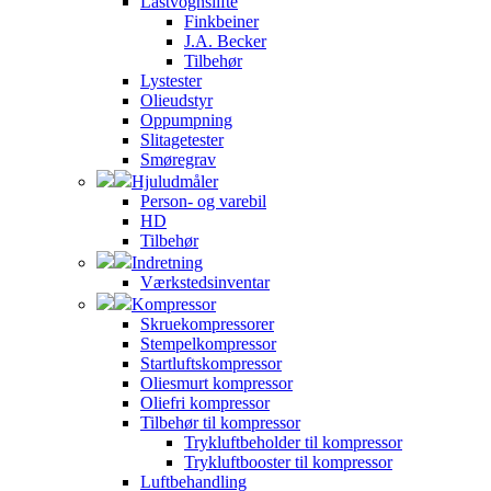
Lastvognslifte
Finkbeiner
J.A. Becker
Tilbehør
Lystester
Olieudstyr
Oppumpning
Slitagetester
Smøregrav
Hjuludmåler
Person- og varebil
HD
Tilbehør
Indretning
Værkstedsinventar
Kompressor
Skruekompressorer
Stempelkompressor
Startluftskompressor
Oliesmurt kompressor
Oliefri kompressor
Tilbehør til kompressor
Trykluftbeholder til kompressor
Trykluftbooster til kompressor
Luftbehandling