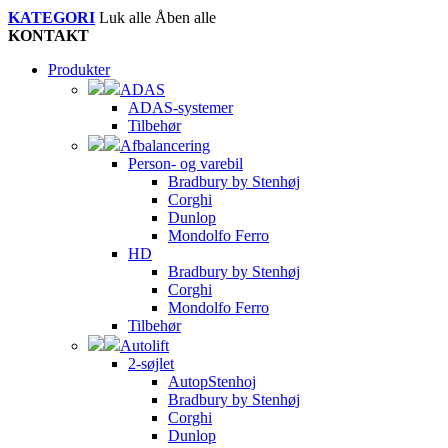
KATEGORI
Luk alle
Åben alle
KONTAKT
Produkter
ADAS
ADAS-systemer
Tilbehør
Afbalancering
Person- og varebil
Bradbury by Stenhøj
Corghi
Dunlop
Mondolfo Ferro
HD
Bradbury by Stenhøj
Corghi
Mondolfo Ferro
Tilbehør
Autolift
2-søjlet
AutopStenhoj
Bradbury by Stenhøj
Corghi
Dunlop