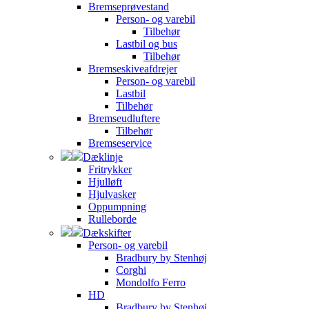
Bremseprøvestand
Person- og varebil
Tilbehør
Lastbil og bus
Tilbehør
Bremseskiveafdrejer
Person- og varebil
Lastbil
Tilbehør
Bremseudluftere
Tilbehør
Bremseservice
Dæklinje
Fritrykker
Hjulløft
Hjulvasker
Oppumpning
Rulleborde
Dækskifter
Person- og varebil
Bradbury by Stenhøj
Corghi
Mondolfo Ferro
HD
Bradbury by Stenhøj