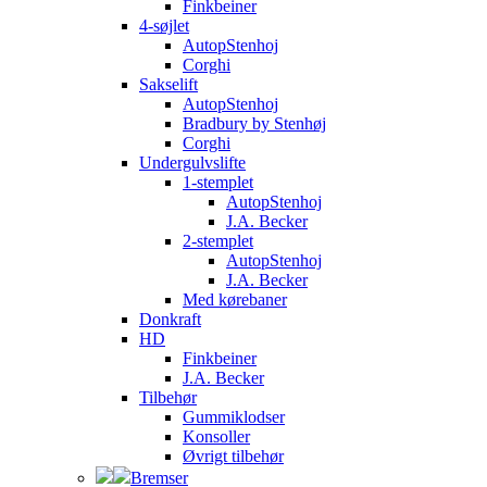
Finkbeiner
4-søjlet
AutopStenhoj
Corghi
Sakselift
AutopStenhoj
Bradbury by Stenhøj
Corghi
Undergulvslifte
1-stemplet
AutopStenhoj
J.A. Becker
2-stemplet
AutopStenhoj
J.A. Becker
Med kørebaner
Donkraft
HD
Finkbeiner
J.A. Becker
Tilbehør
Gummiklodser
Konsoller
Øvrigt tilbehør
Bremser