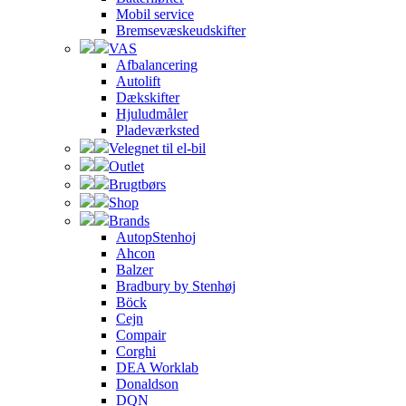
Mobil service
Bremsevæskeudskifter
VAS
Afbalancering
Autolift
Dækskifter
Hjuludmåler
Pladeværksted
Velegnet til el-bil
Outlet
Brugtbørs
Shop
Brands
AutopStenhoj
Ahcon
Balzer
Bradbury by Stenhøj
Böck
Cejn
Compair
Corghi
DEA Worklab
Donaldson
DQN