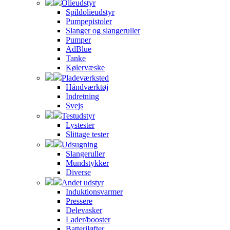
Olieudstyr
Spildolieudstyr
Pumpepistoler
Slanger og slangeruller
Pumper
AdBlue
Tanke
Kølervæske
Pladeværksted
Håndværktøj
Indretning
Svejs
Testudstyr
Lystester
Slittage tester
Udsugning
Slangeruller
Mundstykker
Diverse
Andet udstyr
Induktionsvarmer
Pressere
Delevasker
Lader/booster
Batteriløfter