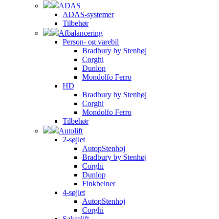
ADAS
ADAS-systemer
Tilbehør
Afbalancering
Person- og varebil
Bradbury by Stenhøj
Corghi
Dunlop
Mondolfo Ferro
HD
Bradbury by Stenhøj
Corghi
Mondolfo Ferro
Tilbehør
Autolift
2-søjlet
AutopStenhoj
Bradbury by Stenhøj
Corghi
Dunlop
Finkbeiner
4-søjlet
AutopStenhoj
Corghi
Sakselift