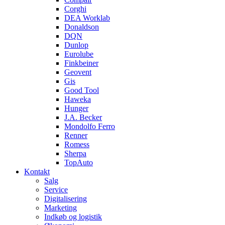
Corghi
DEA Worklab
Donaldson
DQN
Dunlop
Eurolube
Finkbeiner
Geovent
Gis
Good Tool
Haweka
Hunger
J.A. Becker
Mondolfo Ferro
Renner
Romess
Sherpa
TopAuto
Kontakt
Salg
Service
Digitalisering
Marketing
Indkøb og logistik