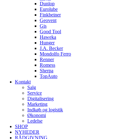
Dunlop
Eurolube
Finkbeiner
Geovent
Gis
Good Tool
Haweka
Hunger
J.A. Becker
Mondolfo Ferro
Renner
Romess
Sherpa
TopAuto
Kontakt
Salg
Service
Digitalisering
Marketing
Indkøb og logistik
Økonomi
Ledelse
SHOP
NYHEDER
RÅDGIVNING