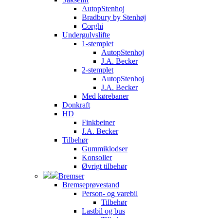
AutopStenhoj
Bradbury by Stenhøj
Corghi
Undergulvslifte
1-stemplet
AutopStenhoj
J.A. Becker
2-stemplet
AutopStenhoj
J.A. Becker
Med kørebaner
Donkraft
HD
Finkbeiner
J.A. Becker
Tilbehør
Gummiklodser
Konsoller
Øvrigt tilbehør
Bremser
Bremseprøvestand
Person- og varebil
Tilbehør
Lastbil og bus