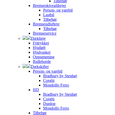
Tilbehør
Bremseskiveafdrejer
Person- og varebil
Lastbil
Tilbehør
Bremseudluftere
Tilbehør
Bremseservice
Dæklinje
Fritrykker
Hjulløft
Hjulvasker
Oppumpning
Rulleborde
Dækskifter
Person- og varebil
Bradbury by Stenhøj
Corghi
Mondolfo Ferro
HD
Bradbury by Stenhøj
Corghi
Dunlop
Mondolfo Ferro
Tilbehør