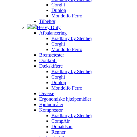
Corghi
Dunlop
Mondolfo Ferro
Tilbehør
Heavy Duty
Afbalancering
Bradbury by Stenhøj
Corghi
Mondolfo Ferro
Bremsetester
Donkraft
Dækskiftere
Bradbury by Stenhøj
Corghi
Dunlop
Mondolfo Ferro
Diverse
Ergonomiske hjælpemidler
Hjuludmåler
Kompressor
Bradbury by Stenhøj
CompAir
Donaldson
Renner