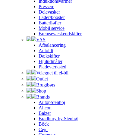
Induktionsvarmer
Pressere
Delevasker
Lader/booster
Batteriløfter
Mobil service
Bremsevæskeudskifter
VAS
Afbalancering
Autolift
Dækskifter
Hjuludmåler
Pladeværksted
Velegnet til el-bil
Outlet
Brugtbørs
Shop
Brands
AutopStenhoj
Ahcon
Balzer
Bradbury by Stenhøj
Böck
Cejn
Compair