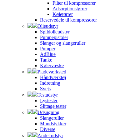
Filter til kompressorer
Adsorptionstørrer
Køletørrer
Reservedele til kompressorer
Olieudstyr
Spildolieudstyr
Pumpepistoler
Slanger og slangeruller
Pumper
AdBlue
Tanke
Kølervæske
Pladeværksted
Håndværktøj
Indretning
Svejs
Testudstyr
Lystester
Slittage tester
Udsugning
Slangeruller
Mundstykker
Diverse
Andet udstyr