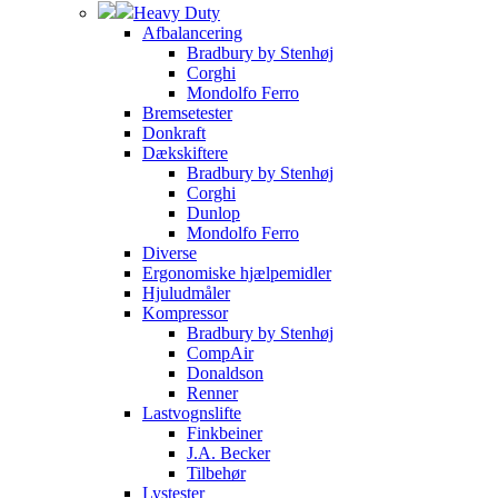
Heavy Duty
Afbalancering
Bradbury by Stenhøj
Corghi
Mondolfo Ferro
Bremsetester
Donkraft
Dækskiftere
Bradbury by Stenhøj
Corghi
Dunlop
Mondolfo Ferro
Diverse
Ergonomiske hjælpemidler
Hjuludmåler
Kompressor
Bradbury by Stenhøj
CompAir
Donaldson
Renner
Lastvognslifte
Finkbeiner
J.A. Becker
Tilbehør
Lystester