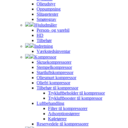
Olieudstyr
Oppumpning
Slitagetester
Smøregrav
Hjuludmåler
Person- og varebil
HD
Tilbehør
Indretning
Værkstedsinventar
Kompressor
Skruekompressorer
Stempelkompressor
Startluftskompressor
Oliesmurt kompressor
Oliefri kompressor
Tilbehør til kompressor
Trykluftbeholder til kompressor
Trykluftbooster til kompressor
Luftbehandling
Filter til kompressorer
Adsorptionstørrer
Køletørrer
Reservedele til kompressorer