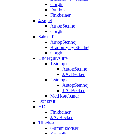
Corghi
Dunlop
Finkbeiner
4-søjlet
AutopStenhoj
Corghi
Sakselift
AutopStenhoj
Bradbury by Stenhøj
Corghi
Undergulvslifte
1-stemplet
AutopStenhoj
J.A. Becker
2-stemplet
AutopStenhoj
J.A. Becker
Med kørebaner
Donkraft
HD
Finkbeiner
J.A. Becker
Tilbehør
Gummiklodser
Konsoller