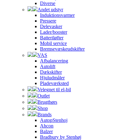
Diverse
Andet udstyr
Induktionsvarmer
Pressere
Delevasker
Lader/booster
Batteriløfter
Mobil service
Bremsevæskeudskifter
VAS
Afbalancering
Autolift
Dækskifter
Hjuludmåler
Pladeværksted
Velegnet til el-bil
Outlet
Brugtbørs
Shop
Brands
AutopStenhoj
Ahcon
Balzer
Bradbury by Stenhøj