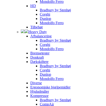
Mondolfo Ferro
HD
Bradbury by Stenhøj
Corghi
Dunlop
Mondolfo Ferro
Tilbehør
Heavy Duty
Afbalancering
Bradbury by Stenhøj
Corghi
Mondolfo Ferro
Bremsetester
Donkraft
Dækskiftere
Bradbury by Stenhøj
Corghi
Dunlop
Mondolfo Ferro
Diverse
Ergonomiske hjælpemidler
Hjuludmåler
Kompressor
Bradbury by Stenhøj
CompAir