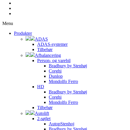
Menu
Produkter
ADAS
ADAS-systemer
Tilbehør
Afbalancering
Person- og varebil
Bradbury by Stenhøj
Corghi
Dunlop
Mondolfo Ferro
HD
Bradbury by Stenhøj
Corghi
Mondolfo Ferro
Tilbehør
Autolift
2-søjlet
AutopStenhoj
Bradbury by Stenhøj