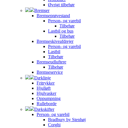
Øvrigt tilbehør
Bremser
Bremseprøvestand
Person- og varebil
Tilbehør
Lastbil og bus
Tilbehør
Bremseskiveafdrejer
Person- og varebil
Lastbil
Tilbehør
Bremseudluftere
Tilbehør
Bremseservice
Dæklinje
Fritrykker
Hjulløft
Hjulvasker
Oppumpning
Rulleborde
Dækskifter
Person- og varebil
Bradbury by Stenhøj
Corghi