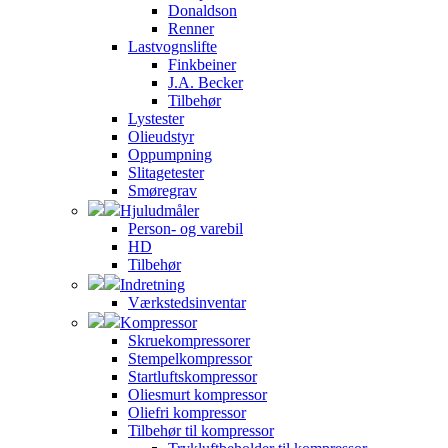
Donaldson
Renner
Lastvognslifte
Finkbeiner
J.A. Becker
Tilbehør
Lystester
Olieudstyr
Oppumpning
Slitagetester
Smøregrav
Hjuludmåler
Person- og varebil
HD
Tilbehør
Indretning
Værkstedsinventar
Kompressor
Skruekompressorer
Stempelkompressor
Startluftskompressor
Oliesmurt kompressor
Oliefri kompressor
Tilbehør til kompressor