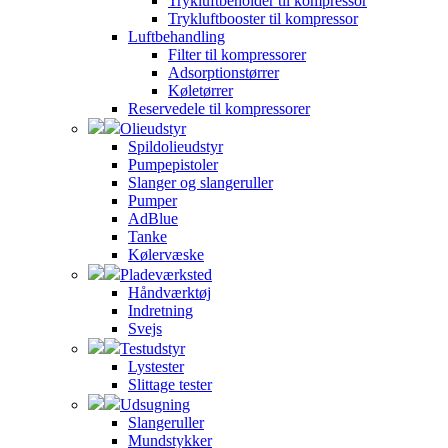
Trykluftbeholder til kompressor
Trykluftbooster til kompressor
Luftbehandling
Filter til kompressorer
Adsorptionstørrer
Køletørrer
Reservedele til kompressorer
Olieudstyr
Spildolieudstyr
Pumpepistoler
Slanger og slangeruller
Pumper
AdBlue
Tanke
Kølervæske
Pladeværksted
Håndværktøj
Indretning
Svejs
Testudstyr
Lystester
Slittage tester
Udsugning
Slangeruller
Mundstykker