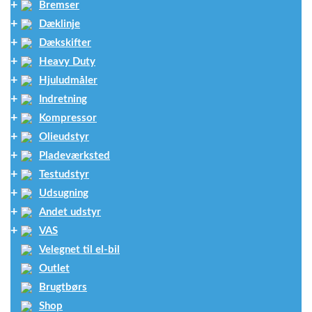
Bremser
Dæklinje
Dækskifter
Heavy Duty
Hjuludmåler
Indretning
Kompressor
Olieudstyr
Pladeværksted
Testudstyr
Udsugning
Andet udstyr
VAS
Velegnet til el-bil
Outlet
Brugtbørs
Shop