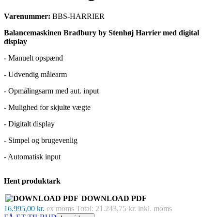
Varenummer:
BBS-HARRIER
Balancemaskinen Bradbury by Stenhøj Harrier med digital
display
- Manuelt opspænd
- Udvendig målearm
- Opmålingsarm med aut. input
- Mulighed for skjulte vægte
- Digitalt display
- Simpel og brugevenlig
- Automatisk input
Hent produktark
DOWNLOAD PDF
16.995,00 kr.
ex moms
Total: 21.243,75 kr. inkl. moms