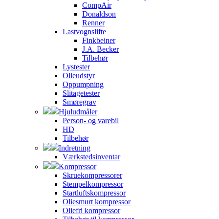
CompAir
Donaldson
Renner
Lastvognslifte
Finkbeiner
J.A. Becker
Tilbehør
Lystester
Olieudstyr
Oppumpning
Slitagetester
Smøregrav
Hjuludmåler
Person- og varebil
HD
Tilbehør
Indretning
Værkstedsinventar
Kompressor
Skruekompressorer
Stempelkompressor
Startluftskompressor
Oliesmurt kompressor
Oliefri kompressor