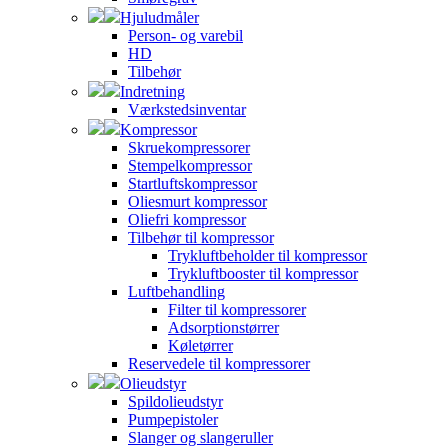
Hjuludmåler
Person- og varebil
HD
Tilbehør
Indretning
Værkstedsinventar
Kompressor
Skruekompressorer
Stempelkompressor
Startluftskompressor
Oliesmurt kompressor
Oliefri kompressor
Tilbehør til kompressor
Trykluftbeholder til kompressor
Trykluftbooster til kompressor
Luftbehandling
Filter til kompressorer
Adsorptionstørrer
Køletørrer
Reservedele til kompressorer
Olieudstyr
Spildolieudstyr
Pumpepistoler
Slanger og slangeruller