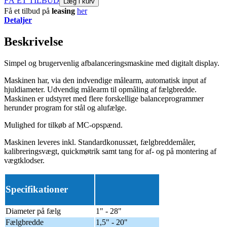
FÅ ET TILBUD
Læg i kurv
Få et tilbud på
leasing
her
Detaljer
Beskrivelse
Simpel og brugervenlig afbalanceringsmaskine med digitalt display.
Maskinen har, via den indvendige målearm, automatisk input af
hjuldiameter. Udvendig målearm til opmåling af fælgbredde.
Maskinen er udstyret med flere forskellige balanceprogrammer
herunder program for stål og alufælge.
Mulighed for tilkøb af MC-opspænd.
Maskinen leveres inkl. Standardkonussæt, fælgbreddemåler,
kalibreringsvægt, quickmøtrik samt tang for af- og på montering af
vægtklodser.
Specifikationer
Diameter på fælg
1" - 28"
Fælgbredde
1,5" - 20"