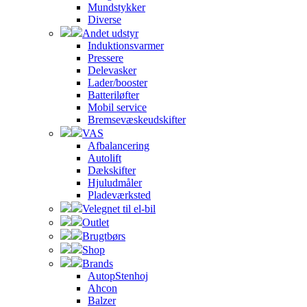
Mundstykker
Diverse
Andet udstyr
Induktionsvarmer
Pressere
Delevasker
Lader/booster
Batteriløfter
Mobil service
Bremsevæskeudskifter
VAS
Afbalancering
Autolift
Dækskifter
Hjuludmåler
Pladeværksted
Velegnet til el-bil
Outlet
Brugtbørs
Shop
Brands
AutopStenhoj
Ahcon
Balzer