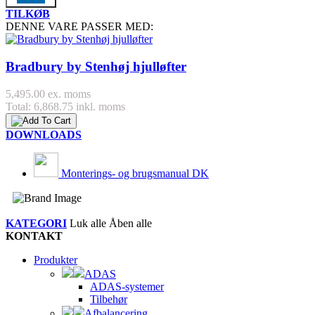
TILKØB
DENNE VARE PASSER MED:
Bradbury by Stenhøj hjulløfter
5,495.00 ex. moms
Total: 6,868.75 inkl. moms
DOWNLOADS
Monterings- og brugsmanual DK
KATEGORI
Luk alle
Åben alle
KONTAKT
Produkter
ADAS
ADAS-systemer
Tilbehør
Afbalancering