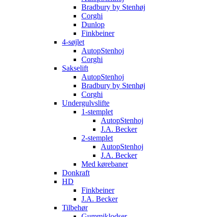
Bradbury by Stenhøj
Corghi
Dunlop
Finkbeiner
4-søjlet
AutopStenhoj
Corghi
Sakselift
AutopStenhoj
Bradbury by Stenhøj
Corghi
Undergulvslifte
1-stemplet
AutopStenhoj
J.A. Becker
2-stemplet
AutopStenhoj
J.A. Becker
Med kørebaner
Donkraft
HD
Finkbeiner
J.A. Becker
Tilbehør
Gummiklodser