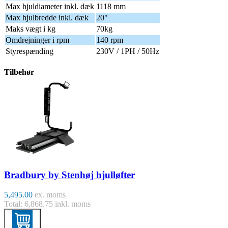
Max hjuldiameter inkl. dæk
1118 mm
Max hjulbredde inkl. dæk
20"
Maks vægt i kg
70kg
Omdrejninger i rpm
140 rpm
Styrespænding
230V / 1PH / 50Hz
Tilbehør
Bradbury by Stenhøj hjulløfter
5,495.00
ex. moms
Total: 6,868.75 inkl. moms