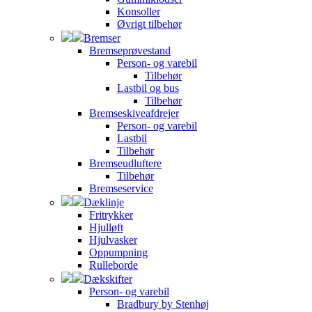
Konsoller
Øvrigt tilbehør
Bremser
Bremseprøvestand
Person- og varebil
Tilbehør
Lastbil og bus
Tilbehør
Bremseskiveafdrejer
Person- og varebil
Lastbil
Tilbehør
Bremseudluftere
Tilbehør
Bremseservice
Dæklinje
Fritrykker
Hjulløft
Hjulvasker
Oppumpning
Rulleborde
Dækskifter
Person- og varebil
Bradbury by Stenhøj