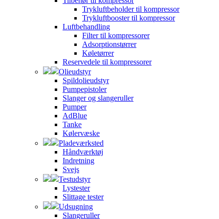
Tilbehør til kompressor
Trykluftbeholder til kompressor
Trykluftbooster til kompressor
Luftbehandling
Filter til kompressorer
Adsorptionstørrer
Køletørrer
Reservedele til kompressorer
Olieudstyr
Spildolieudstyr
Pumpepistoler
Slanger og slangeruller
Pumper
AdBlue
Tanke
Kølervæske
Pladeværksted
Håndværktøj
Indretning
Svejs
Testudstyr
Lystester
Slittage tester
Udsugning
Slangeruller