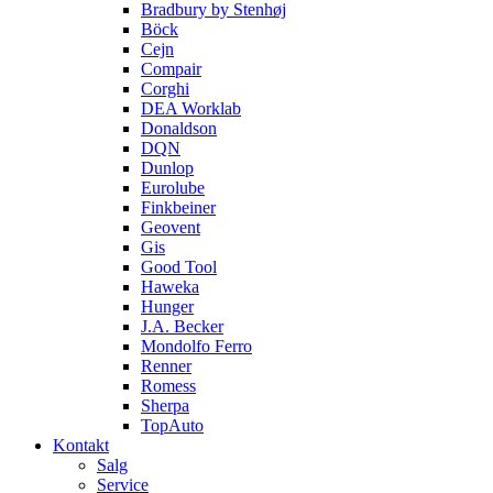
Bradbury by Stenhøj
Böck
Cejn
Compair
Corghi
DEA Worklab
Donaldson
DQN
Dunlop
Eurolube
Finkbeiner
Geovent
Gis
Good Tool
Haweka
Hunger
J.A. Becker
Mondolfo Ferro
Renner
Romess
Sherpa
TopAuto
Kontakt
Salg
Service