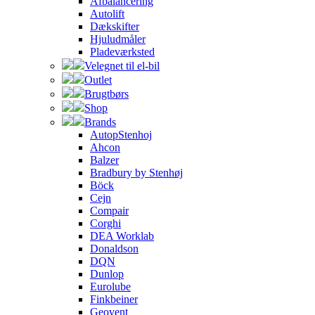
Afbalancering
Autolift
Dækskifter
Hjuludmåler
Pladeværksted
Velegnet til el-bil
Outlet
Brugtbørs
Shop
Brands
AutopStenhoj
Ahcon
Balzer
Bradbury by Stenhøj
Böck
Cejn
Compair
Corghi
DEA Worklab
Donaldson
DQN
Dunlop
Eurolube
Finkbeiner
Geovent