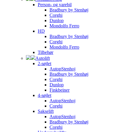
Person- og varebil
Bradbury by Stenhøj
Corghi
Dunlop
Mondolfo Ferro
HD
Bradbury by Stenhøj
Corghi
Mondolfo Ferro
Tilbehør
Autolift
2-søjlet
AutopStenhoj
Bradbury by Stenhøj
Corghi
Dunlop
Finkbeiner
4-søjlet
AutopStenhoj
Corghi
Sakselift
AutopStenhoj
Bradbury by Stenhøj
Corghi