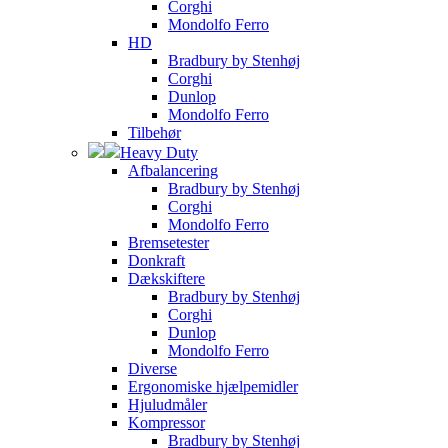
Corghi
Mondolfo Ferro
HD
Bradbury by Stenhøj
Corghi
Dunlop
Mondolfo Ferro
Tilbehør
Heavy Duty
Afbalancering
Bradbury by Stenhøj
Corghi
Mondolfo Ferro
Bremsetester
Donkraft
Dækskiftere
Bradbury by Stenhøj
Corghi
Dunlop
Mondolfo Ferro
Diverse
Ergonomiske hjælpemidler
Hjuludmåler
Kompressor
Bradbury by Stenhøj