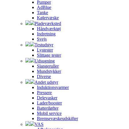
Pumper
AdBlue
Tanke
Kølervæske
Pladeværksted
Håndværktøj
Indretning
Svejs
Testudstyr
Lystester
Slittage tester
Udsugning
Slangeruller
Mundstykker
Diverse
Andet udstyr
Induktionsvarmer
Pressere
Delevasker
Lader/booster
Batteriløfter
Mobil service
Bremsevæskeudskifter
VAS