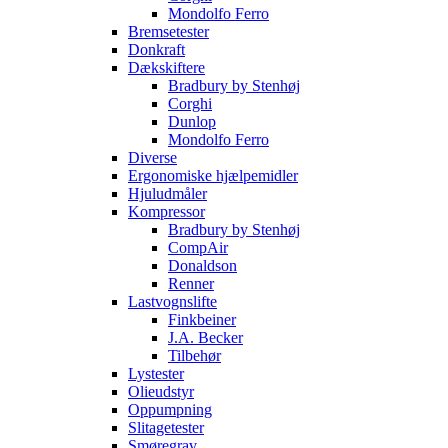
Mondolfo Ferro
Bremsetester
Donkraft
Dækskiftere
Bradbury by Stenhøj
Corghi
Dunlop
Mondolfo Ferro
Diverse
Ergonomiske hjælpemidler
Hjuludmåler
Kompressor
Bradbury by Stenhøj
CompAir
Donaldson
Renner
Lastvognslifte
Finkbeiner
J.A. Becker
Tilbehør
Lystester
Olieudstyr
Oppumpning
Slitagetester
Smøregrav