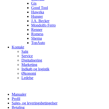
Gis
Good Tool
Haweka
Hunger
J.A. Becker
Mondolfo Ferro
Renner
Romess
Sherpa
TopAuto
Kontakt
Salg
Service
Digitalisering
Marketing
Indkøb og logistik
Økonomi
Ledelse
Manualer
Profil
Salgs- og leveringsbetingelser
Betaling