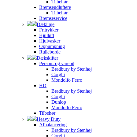
Tilbehør
Bremseudluftere
Tilbehør
Bremseservice
Dæklinje
Fritrykker
Hjulløft
Hjulvasker
Oppumpning
Rulleborde
Dækskifter
Person- og varebil
Bradbury by Stenhøj
Corghi
Mondolfo Ferro
HD
Bradbury by Stenhøj
Corghi
Dunlop
Mondolfo Ferro
Tilbehør
Heavy Duty
Afbalancering
Bradbury by Stenhøj
Corghi