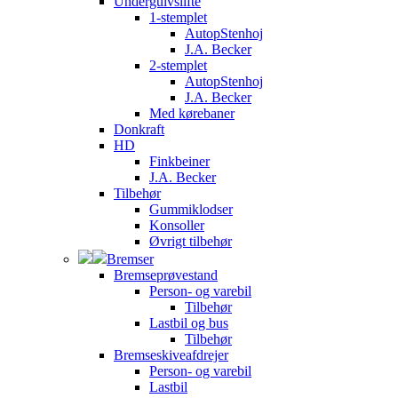
Undergulvslifte
1-stemplet
AutopStenhoj
J.A. Becker
2-stemplet
AutopStenhoj
J.A. Becker
Med kørebaner
Donkraft
HD
Finkbeiner
J.A. Becker
Tilbehør
Gummiklodser
Konsoller
Øvrigt tilbehør
Bremser
Bremseprøvestand
Person- og varebil
Tilbehør
Lastbil og bus
Tilbehør
Bremseskiveafdrejer
Person- og varebil
Lastbil