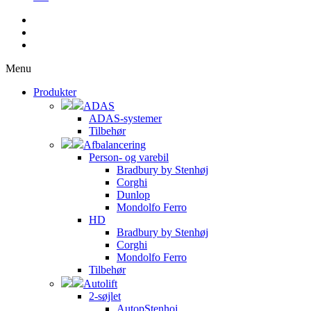
Menu
Produkter
ADAS
ADAS-systemer
Tilbehør
Afbalancering
Person- og varebil
Bradbury by Stenhøj
Corghi
Dunlop
Mondolfo Ferro
HD
Bradbury by Stenhøj
Corghi
Mondolfo Ferro
Tilbehør
Autolift
2-søjlet
AutopStenhoj