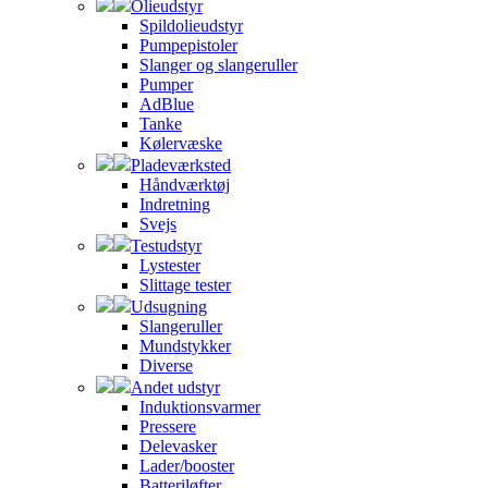
Olieudstyr
Spildolieudstyr
Pumpepistoler
Slanger og slangeruller
Pumper
AdBlue
Tanke
Kølervæske
Pladeværksted
Håndværktøj
Indretning
Svejs
Testudstyr
Lystester
Slittage tester
Udsugning
Slangeruller
Mundstykker
Diverse
Andet udstyr
Induktionsvarmer
Pressere
Delevasker
Lader/booster
Batteriløfter