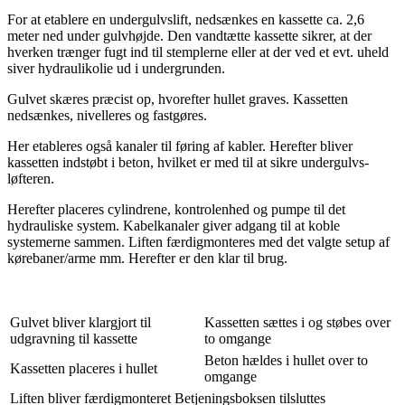
For at etablere en undergulvslift, nedsænkes en kassette ca. 2,6
meter ned under gulvhøjde. Den vandtætte kassette sikrer, at der
hverken trænger fugt ind til stemplerne eller at der ved et evt. uheld
siver hydraulikolie ud i undergrunden.
Gulvet skæres præcist op, hvorefter hullet graves. Kassetten
nedsænkes, nivelleres og fastgøres.
Her etableres også kanaler til føring af kabler. Herefter bliver
kassetten indstøbt i beton, hvilket er med til at sikre undergulvs-
løfteren.
Herefter placeres cylindrene, kontrolenhed og pumpe til det
hydrauliske system. Kabelkanaler giver adgang til at koble
systemerne sammen. Liften færdigmonteres med det valgte setup af
kørebaner/arme mm. Herefter er den klar til brug.
Gulvet bliver klargjort til
Kassetten sættes i og støbes over
udgravning til kassette
to omgange
Beton hældes i hullet over to
Kassetten placeres i hullet
omgange
Liften bliver færdigmonteret
Betjeningsboksen tilsluttes