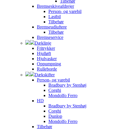
Tilbehør
Bremseskiveafdrejer
Person- og varebil
Lastbil
Tilbehør
Bremseudluftere
Tilbehør
Bremseservice
Dæklinje
Fritrykker
Hjulløft
Hjulvasker
Oppumpning
Rulleborde
Dækskifter
Person- og varebil
Bradbury by Stenhøj
Corghi
Mondolfo Ferro
HD
Bradbury by Stenhøj
Corghi
Dunlop
Mondolfo Ferro
Tilbehør