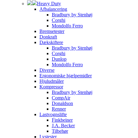
Heavy Duty
Afbalancering
Bradbury by Stenhøj
Corghi
Mondolfo Ferro
Bremsetester
Donkraft
Dækskiftere
Bradbury by Stenhøj
Corghi
Dunlop
Mondolfo Ferro
Diverse
Ergonomiske hjælpemidler
Hjuludmåler
Kompressor
Bradbury by Stenhøj
CompAir
Donaldson
Renner
Lastvognslifte
Finkbeiner
J.A. Becker
Tilbehør
Lystester