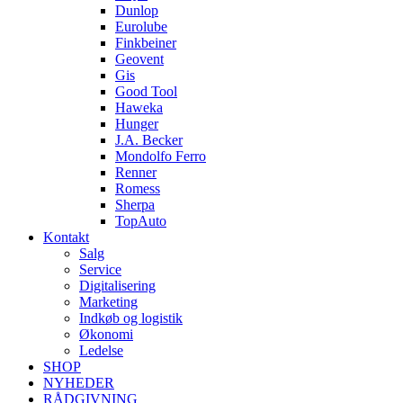
Dunlop
Eurolube
Finkbeiner
Geovent
Gis
Good Tool
Haweka
Hunger
J.A. Becker
Mondolfo Ferro
Renner
Romess
Sherpa
TopAuto
Kontakt
Salg
Service
Digitalisering
Marketing
Indkøb og logistik
Økonomi
Ledelse
SHOP
NYHEDER
RÅDGIVNING