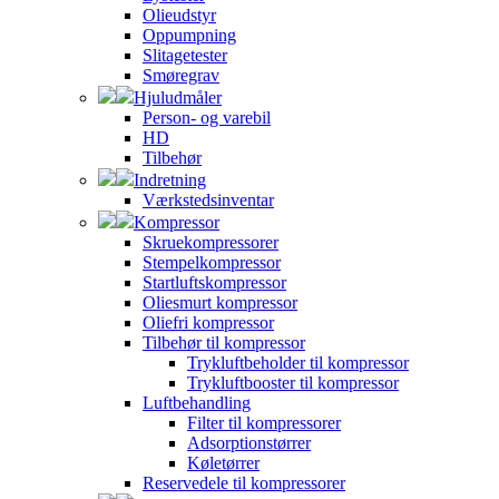
Olieudstyr
Oppumpning
Slitagetester
Smøregrav
Hjuludmåler
Person- og varebil
HD
Tilbehør
Indretning
Værkstedsinventar
Kompressor
Skruekompressorer
Stempelkompressor
Startluftskompressor
Oliesmurt kompressor
Oliefri kompressor
Tilbehør til kompressor
Trykluftbeholder til kompressor
Trykluftbooster til kompressor
Luftbehandling
Filter til kompressorer
Adsorptionstørrer
Køletørrer
Reservedele til kompressorer