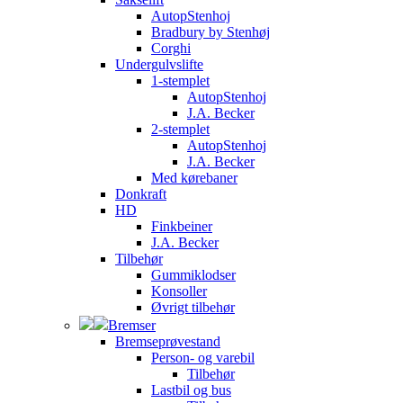
AutopStenhoj
Bradbury by Stenhøj
Corghi
Undergulvslifte
1-stemplet
AutopStenhoj
J.A. Becker
2-stemplet
AutopStenhoj
J.A. Becker
Med kørebaner
Donkraft
HD
Finkbeiner
J.A. Becker
Tilbehør
Gummiklodser
Konsoller
Øvrigt tilbehør
Bremser
Bremseprøvestand
Person- og varebil
Tilbehør
Lastbil og bus