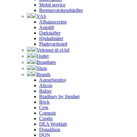
Mobil service
Bremsevæskeudskifter
VAS
Afbalancering
Autolift
Dækskifter
Hjuludmåler
Pladeværksted
Velegnet til el-bil
Outlet
Brugtbørs
Shop
Brands
AutopStenhoj
Ahcon
Balzer
Bradbury by Stenhøj
Böck
Cejn
Compair
Corghi
DEA Worklab
Donaldson
DQN