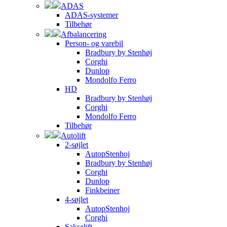
ADAS
ADAS-systemer
Tilbehør
Afbalancering
Person- og varebil
Bradbury by Stenhøj
Corghi
Dunlop
Mondolfo Ferro
HD
Bradbury by Stenhøj
Corghi
Mondolfo Ferro
Tilbehør
Autolift
2-søjlet
AutopStenhoj
Bradbury by Stenhøj
Corghi
Dunlop
Finkbeiner
4-søjlet
AutopStenhoj
Corghi
Sakselift