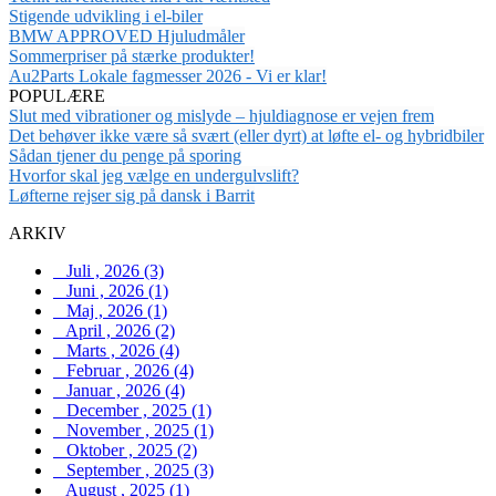
Stigende udvikling i el-biler
BMW APPROVED Hjuludmåler
Sommerpriser på stærke produkter!
Au2Parts Lokale fagmesser 2026 - Vi er klar!
POPULÆRE
Slut med vibrationer og mislyde – hjuldiagnose er vejen frem
Det behøver ikke være så svært (eller dyrt) at løfte el- og hybridbiler
Sådan tjener du penge på sporing
Hvorfor skal jeg vælge en undergulvslift?
Løfterne rejser sig på dansk i Barrit
ARKIV
Juli , 2026 (3)
Juni , 2026 (1)
Maj , 2026 (1)
April , 2026 (2)
Marts , 2026 (4)
Februar , 2026 (4)
Januar , 2026 (4)
December , 2025 (1)
November , 2025 (1)
Oktober , 2025 (2)
September , 2025 (3)
August , 2025 (1)