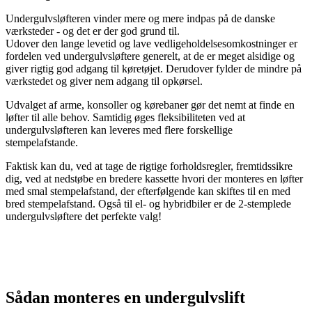
Undergulvsløfteren vinder mere og mere indpas på de danske
værksteder - og det er der god grund til.
Udover den lange levetid og lave vedligeholdelsesomkostninger er
fordelen ved undergulvsløftere generelt, at de er meget alsidige og
giver rigtig god adgang til køretøjet. Derudover fylder de mindre på
værkstedet og giver nem adgang til opkørsel.
Udvalget af arme, konsoller og kørebaner gør det nemt at finde en
løfter til alle behov. Samtidig øges fleksibiliteten ved at
undergulvsløfteren kan leveres med flere forskellige
stempelafstande.
Faktisk kan du, ved at tage de rigtige forholdsregler, fremtidssikre
dig, ved at nedstøbe en bredere kassette hvori der monteres en løfter
med smal stempelafstand, der efterfølgende kan skiftes til en med
bred stempelafstand. Også til el- og hybridbiler er de 2-stemplede
undergulvsløftere det perfekte valg!
Sådan monteres en undergulvslift