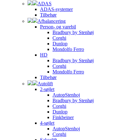
ADAS
ADAS-systemer
Tilbehør
Afbalancering
Person- og varebil
Bradbury by Stenhøj
Corghi
Dunlop
Mondolfo Ferro
HD
Bradbury by Stenhøj
Corghi
Mondolfo Ferro
Tilbehør
Autolift
2-søjlet
AutopStenhoj
Bradbury by Stenhøj
Corghi
Dunlop
Finkbeiner
4-søjlet
AutopStenhoj
Corghi
Sakselift