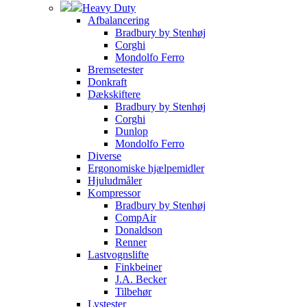
Heavy Duty
Afbalancering
Bradbury by Stenhøj
Corghi
Mondolfo Ferro
Bremsetester
Donkraft
Dækskiftere
Bradbury by Stenhøj
Corghi
Dunlop
Mondolfo Ferro
Diverse
Ergonomiske hjælpemidler
Hjuludmåler
Kompressor
Bradbury by Stenhøj
CompAir
Donaldson
Renner
Lastvognslifte
Finkbeiner
J.A. Becker
Tilbehør
Lystester