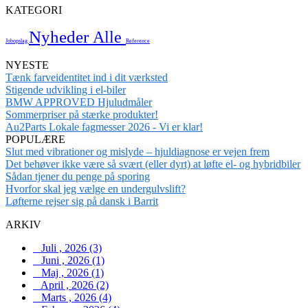
KATEGORI
Nyheder
Alle
Jobopslag
Reference
NYESTE
Tænk farveidentitet ind i dit værksted
Stigende udvikling i el-biler
BMW APPROVED Hjuludmåler
Sommerpriser på stærke produkter!
Au2Parts Lokale fagmesser 2026 - Vi er klar!
POPULÆRE
Slut med vibrationer og mislyde – hjuldiagnose er vejen frem
Det behøver ikke være så svært (eller dyrt) at løfte el- og hybridbiler
Sådan tjener du penge på sporing
Hvorfor skal jeg vælge en undergulvslift?
Løfterne rejser sig på dansk i Barrit
ARKIV
Juli , 2026 (3)
Juni , 2026 (1)
Maj , 2026 (1)
April , 2026 (2)
Marts , 2026 (4)