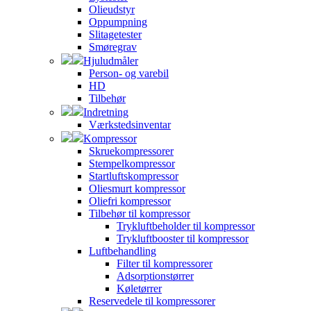
Olieudstyr
Oppumpning
Slitagetester
Smøregrav
Hjuludmåler
Person- og varebil
HD
Tilbehør
Indretning
Værkstedsinventar
Kompressor
Skruekompressorer
Stempelkompressor
Startluftskompressor
Oliesmurt kompressor
Oliefri kompressor
Tilbehør til kompressor
Trykluftbeholder til kompressor
Trykluftbooster til kompressor
Luftbehandling
Filter til kompressorer
Adsorptionstørrer
Køletørrer
Reservedele til kompressorer