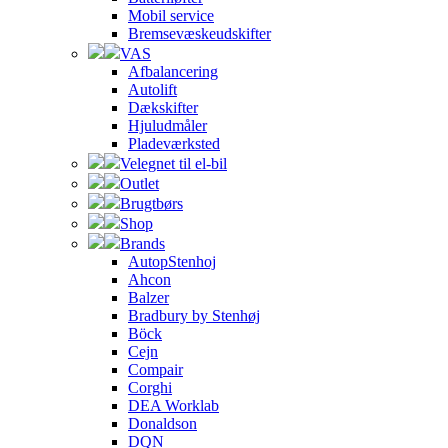
Mobil service
Bremsevæskeudskifter
VAS
Afbalancering
Autolift
Dækskifter
Hjuludmåler
Pladeværksted
Velegnet til el-bil
Outlet
Brugtbørs
Shop
Brands
AutopStenhoj
Ahcon
Balzer
Bradbury by Stenhøj
Böck
Cejn
Compair
Corghi
DEA Worklab
Donaldson
DQN