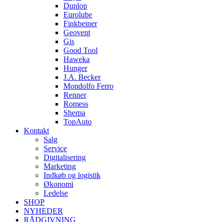
Dunlop
Eurolube
Finkbeiner
Geovent
Gis
Good Tool
Haweka
Hunger
J.A. Becker
Mondolfo Ferro
Renner
Romess
Sherpa
TopAuto
Kontakt
Salg
Service
Digitalisering
Marketing
Indkøb og logistik
Økonomi
Ledelse
SHOP
NYHEDER
RÅDGIVNING