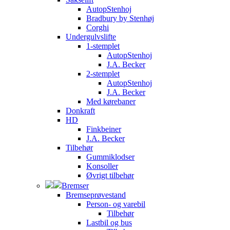
AutopStenhoj
Bradbury by Stenhøj
Corghi
Undergulvslifte
1-stemplet
AutopStenhoj
J.A. Becker
2-stemplet
AutopStenhoj
J.A. Becker
Med kørebaner
Donkraft
HD
Finkbeiner
J.A. Becker
Tilbehør
Gummiklodser
Konsoller
Øvrigt tilbehør
Bremser
Bremseprøvestand
Person- og varebil
Tilbehør
Lastbil og bus