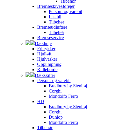
Tilbehør
Bremseskiveafdrejer
Person- og varebil
Lastbil
Tilbehør
Bremseudluftere
Tilbehør
Bremseservice
Dæklinje
Fritrykker
Hjulløft
Hjulvasker
Oppumpning
Rulleborde
Dækskifter
Person- og varebil
Bradbury by Stenhøj
Corghi
Mondolfo Ferro
HD
Bradbury by Stenhøj
Corghi
Dunlop
Mondolfo Ferro
Tilbehør