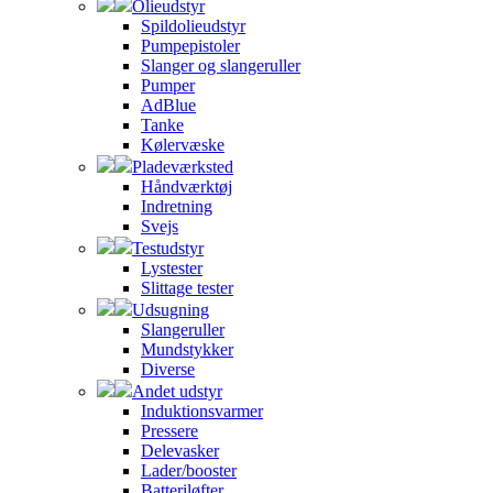
Olieudstyr
Spildolieudstyr
Pumpepistoler
Slanger og slangeruller
Pumper
AdBlue
Tanke
Kølervæske
Pladeværksted
Håndværktøj
Indretning
Svejs
Testudstyr
Lystester
Slittage tester
Udsugning
Slangeruller
Mundstykker
Diverse
Andet udstyr
Induktionsvarmer
Pressere
Delevasker
Lader/booster
Batteriløfter