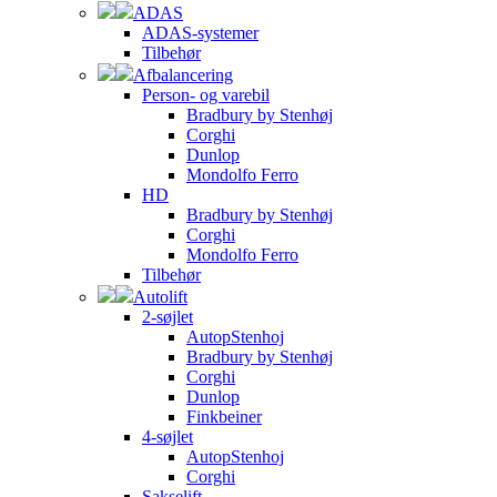
ADAS
ADAS-systemer
Tilbehør
Afbalancering
Person- og varebil
Bradbury by Stenhøj
Corghi
Dunlop
Mondolfo Ferro
HD
Bradbury by Stenhøj
Corghi
Mondolfo Ferro
Tilbehør
Autolift
2-søjlet
AutopStenhoj
Bradbury by Stenhøj
Corghi
Dunlop
Finkbeiner
4-søjlet
AutopStenhoj
Corghi
Sakselift