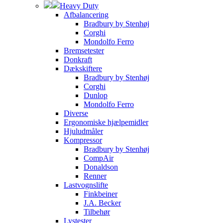
Heavy Duty
Afbalancering
Bradbury by Stenhøj
Corghi
Mondolfo Ferro
Bremsetester
Donkraft
Dækskiftere
Bradbury by Stenhøj
Corghi
Dunlop
Mondolfo Ferro
Diverse
Ergonomiske hjælpemidler
Hjuludmåler
Kompressor
Bradbury by Stenhøj
CompAir
Donaldson
Renner
Lastvognslifte
Finkbeiner
J.A. Becker
Tilbehør
Lystester