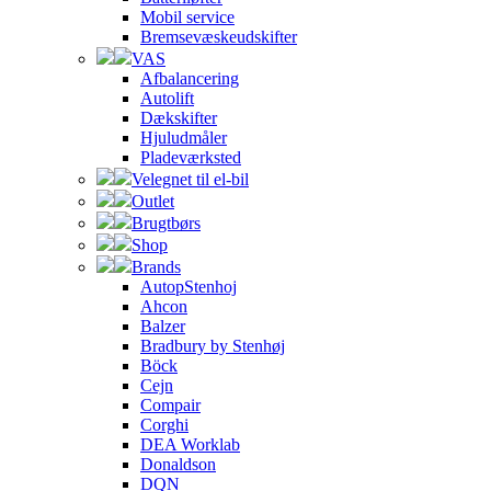
Mobil service
Bremsevæskeudskifter
VAS
Afbalancering
Autolift
Dækskifter
Hjuludmåler
Pladeværksted
Velegnet til el-bil
Outlet
Brugtbørs
Shop
Brands
AutopStenhoj
Ahcon
Balzer
Bradbury by Stenhøj
Böck
Cejn
Compair
Corghi
DEA Worklab
Donaldson
DQN