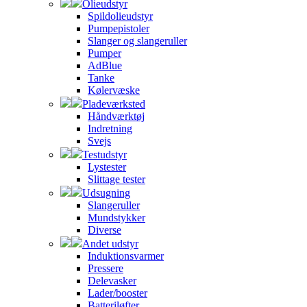
Olieudstyr
Spildolieudstyr
Pumpepistoler
Slanger og slangeruller
Pumper
AdBlue
Tanke
Kølervæske
Pladeværksted
Håndværktøj
Indretning
Svejs
Testudstyr
Lystester
Slittage tester
Udsugning
Slangeruller
Mundstykker
Diverse
Andet udstyr
Induktionsvarmer
Pressere
Delevasker
Lader/booster
Batteriløfter