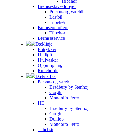
Tilbehør
Bremseskiveafdrejer
Person- og varebil
Lastbil
Tilbehør
Bremseudluftere
Tilbehør
Bremseservice
Dæklinje
Fritrykker
Hjulløft
Hjulvasker
Oppumpning
Rulleborde
Dækskifter
Person- og varebil
Bradbury by Stenhøj
Corghi
Mondolfo Ferro
HD
Bradbury by Stenhøj
Corghi
Dunlop
Mondolfo Ferro
Tilbehør