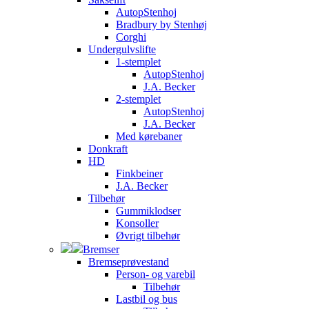
AutopStenhoj
Bradbury by Stenhøj
Corghi
Undergulvslifte
1-stemplet
AutopStenhoj
J.A. Becker
2-stemplet
AutopStenhoj
J.A. Becker
Med kørebaner
Donkraft
HD
Finkbeiner
J.A. Becker
Tilbehør
Gummiklodser
Konsoller
Øvrigt tilbehør
Bremser
Bremseprøvestand
Person- og varebil
Tilbehør
Lastbil og bus