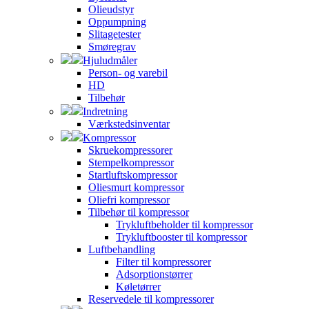
Olieudstyr
Oppumpning
Slitagetester
Smøregrav
Hjuludmåler
Person- og varebil
HD
Tilbehør
Indretning
Værkstedsinventar
Kompressor
Skruekompressorer
Stempelkompressor
Startluftskompressor
Oliesmurt kompressor
Oliefri kompressor
Tilbehør til kompressor
Trykluftbeholder til kompressor
Trykluftbooster til kompressor
Luftbehandling
Filter til kompressorer
Adsorptionstørrer
Køletørrer
Reservedele til kompressorer