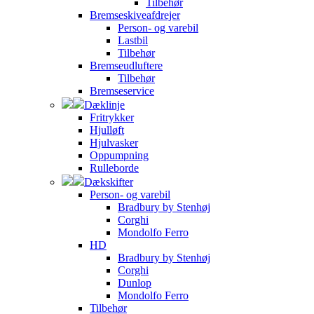
Tilbehør
Bremseskiveafdrejer
Person- og varebil
Lastbil
Tilbehør
Bremseudluftere
Tilbehør
Bremseservice
Dæklinje
Fritrykker
Hjulløft
Hjulvasker
Oppumpning
Rulleborde
Dækskifter
Person- og varebil
Bradbury by Stenhøj
Corghi
Mondolfo Ferro
HD
Bradbury by Stenhøj
Corghi
Dunlop
Mondolfo Ferro
Tilbehør