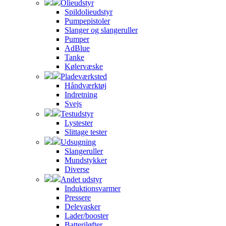
Olieudstyr
Spildolieudstyr
Pumpepistoler
Slanger og slangeruller
Pumper
AdBlue
Tanke
Kølervæske
Pladeværksted
Håndværktøj
Indretning
Svejs
Testudstyr
Lystester
Slittage tester
Udsugning
Slangeruller
Mundstykker
Diverse
Andet udstyr
Induktionsvarmer
Pressere
Delevasker
Lader/booster
Batteriløfter