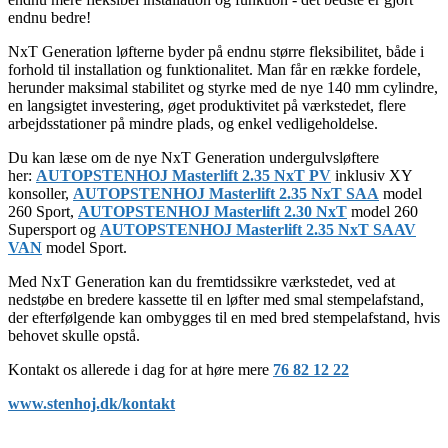
endnu bedre!
NxT Generation løfterne byder på endnu større fleksibilitet, både i
forhold til installation og funktionalitet. Man får en række fordele,
herunder maksimal stabilitet og styrke med de nye 140 mm cylindre,
en langsigtet investering, øget produktivitet på værkstedet, flere
arbejdsstationer på mindre plads, og enkel vedligeholdelse.
Du kan læse om de nye NxT Generation undergulvsløftere
her:
AUTOPSTENHOJ Masterlift 2.35 NxT PV
inklusiv XY
konsoller,
AUTOPSTENHOJ Masterlift 2.35 NxT SAA
model
260 Sport,
AUTOPSTENHOJ Masterlift 2.30 NxT
model 260
Supersport og
AUTOPSTENHOJ Masterlift 2.35 NxT SAAV
VAN
model Sport.
Med NxT Generation kan du fremtidssikre værkstedet, ved at
nedstøbe en bredere kassette til en løfter med smal stempelafstand,
der efterfølgende kan ombygges til en med bred stempelafstand, hvis
behovet skulle opstå.
Kontakt os allerede i dag for at høre mere
76 82 12 22
www.stenhoj.dk/kontakt