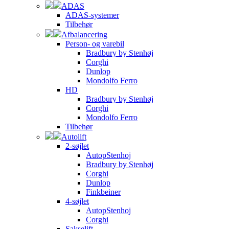
ADAS
ADAS-systemer
Tilbehør
Afbalancering
Person- og varebil
Bradbury by Stenhøj
Corghi
Dunlop
Mondolfo Ferro
HD
Bradbury by Stenhøj
Corghi
Mondolfo Ferro
Tilbehør
Autolift
2-søjlet
AutopStenhoj
Bradbury by Stenhøj
Corghi
Dunlop
Finkbeiner
4-søjlet
AutopStenhoj
Corghi
Sakselift