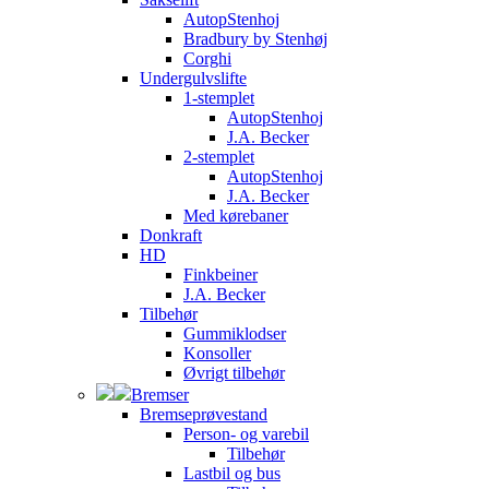
AutopStenhoj
Bradbury by Stenhøj
Corghi
Undergulvslifte
1-stemplet
AutopStenhoj
J.A. Becker
2-stemplet
AutopStenhoj
J.A. Becker
Med kørebaner
Donkraft
HD
Finkbeiner
J.A. Becker
Tilbehør
Gummiklodser
Konsoller
Øvrigt tilbehør
Bremser
Bremseprøvestand
Person- og varebil
Tilbehør
Lastbil og bus