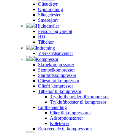
Olieudstyr
Oppumpning
Slitagetester
Smøregrav
Hjuludmåler
Person- og varebil
HD
Tilbehør
Indretning
Værkstedsinventar
Kompressor
Skruekompressorer
Stempelkompressor
Startluftskompressor
Oliesmurt kompressor
Oliefri kompressor
Tilbehør til kompressor
Trykluftbeholder til kompressor
Trykluftbooster til kompressor
Luftbehandling
Filter til kompressorer
Adsorptionstørrer
Køletørrer
Reservedele til kompressorer