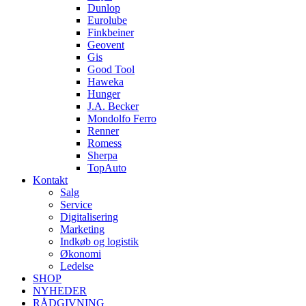
Dunlop
Eurolube
Finkbeiner
Geovent
Gis
Good Tool
Haweka
Hunger
J.A. Becker
Mondolfo Ferro
Renner
Romess
Sherpa
TopAuto
Kontakt
Salg
Service
Digitalisering
Marketing
Indkøb og logistik
Økonomi
Ledelse
SHOP
NYHEDER
RÅDGIVNING