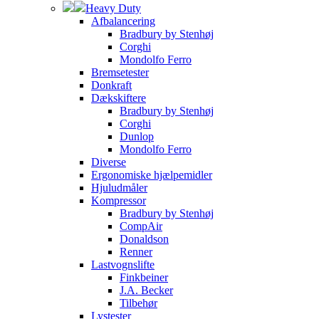
Heavy Duty
Afbalancering
Bradbury by Stenhøj
Corghi
Mondolfo Ferro
Bremsetester
Donkraft
Dækskiftere
Bradbury by Stenhøj
Corghi
Dunlop
Mondolfo Ferro
Diverse
Ergonomiske hjælpemidler
Hjuludmåler
Kompressor
Bradbury by Stenhøj
CompAir
Donaldson
Renner
Lastvognslifte
Finkbeiner
J.A. Becker
Tilbehør
Lystester