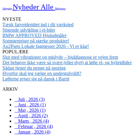
Nyheder
Alle
Jobopslag
Reference
NYESTE
Tænk farveidentitet ind i dit værksted
Stigende udvikling i el-biler
BMW APPROVED Hjuludmåler
Sommerpriser på stærke produkter!
Au2Parts Lokale fagmesser 2026 - Vi er klar!
POPULÆRE
Slut med vibrationer og mislyde – hjuldiagnose er vejen frem
Det behøver ikke være så svært (eller dyrt) at løfte el- og hybridbiler
Sådan tjener du penge på sporing
Hvorfor skal jeg vælge en undergulvslift?
Løfterne rejser sig på dansk i Barrit
ARKIV
Juli , 2026 (3)
Juni , 2026 (1)
Maj , 2026 (1)
April , 2026 (2)
Marts , 2026 (4)
Februar , 2026 (4)
Januar , 2026 (4)