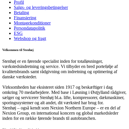
Profil
Salgs- og leveringsbetingelser
Betaling
Finansiering
Montagekonditioner
Persondatapolitik
ESG
Webshop og fragt
Velkommen til Stenhøj
Stenhøj er en førende specialist inden for totalløsninger,
værkstedsindretning og service. Vi tilbyder en bred portefølje af
kvalitetsbrands samt rådgivning om indretning og optimering af
danske værksteder.
Virksomheden har eksisteret siden 1917 og beskæftiger i dag
omkring 70 medarbejdere. Med base i Løsning i Østjylland rådgiver,
sælger og servicerer Stenhøj bl.a. lifte, kompressorer, dækmaskiner,
sporingssystemer og alt andet, dit værksted har brug for.
Stenhøj – også kendt som Nexion Northern Europe – er en del af
Nexion Group, en international koncern og global markedsleder
inden for en række førende brands til autobranchen.