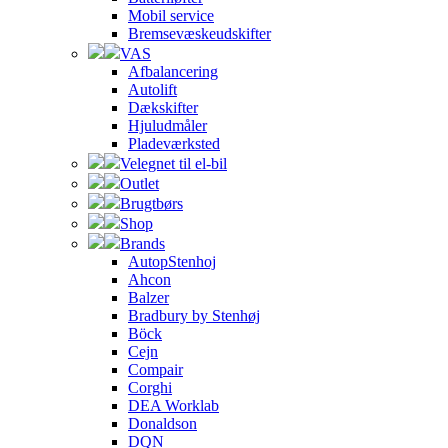
Mobil service
Bremsevæskeudskifter
VAS
Afbalancering
Autolift
Dækskifter
Hjuludmåler
Pladeværksted
Velegnet til el-bil
Outlet
Brugtbørs
Shop
Brands
AutopStenhoj
Ahcon
Balzer
Bradbury by Stenhøj
Böck
Cejn
Compair
Corghi
DEA Worklab
Donaldson
DQN